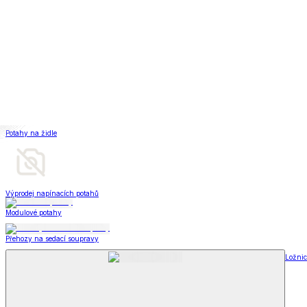
Deky a plédy
Zobrazit vše
Vše z Deky a plédy
Beránkové soupravy
Beránkové deky
Televizní deky a pytle
Deky z mikroplyše