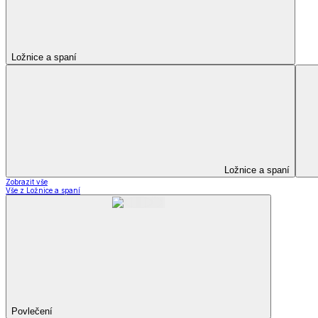
Kuchyňský a jídelní textil
Kuchyňský a jídelní textil
Kuchyňské zástěry a chňapky
Utěrky
Ubrusy a prostírání
Kuchyňský a jídelní tex
Zobrazit vše
Vše z Kuchyňský a jídelní textil
Kuchyňské zástěry a chňapky
Utěrky
Ubrusy a prostírání