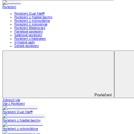
Koupelna
Koupelna
Ručníky a osušky
Koupelnové předložky
Koupelna
Zobrazit vše
Vše z Koupelna
Ručníky a osušky
Koupelnové předložky