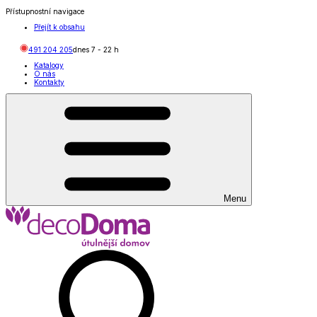
Přístupnostní navigace
Přejít k obsahu
491 204 205
dnes
7
-
22
h
Katalogy
O nás
Kontakty
Menu