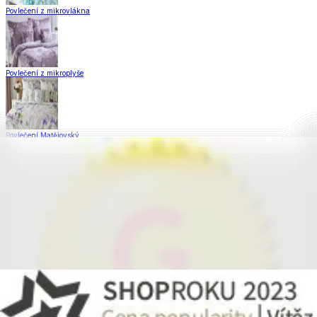
Povlečení z mikrovlákna
Povlečení z mikroplyše
Povlečení Matějovský
Flanelové povlečení
Saténové povlečení