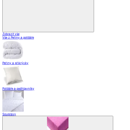
Zobrazit vše
Vše z Peřiny a polštáře
Peřiny a přikrývky
Polštáře a podhlavníky
Soupravy