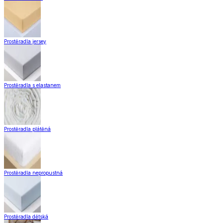
Prostěradla jersey
Prostěradla s elastanem
Prostěradla plátěná
Prostěradla nepropustná
Prostěradla dětská