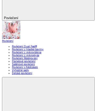
Povlečení
Povlečení
Povlečení Dual Feel®
Povlečení z hladké bavlny
Povlečení z mikrovlákna
Povlečení z mikroplyše
Povlečení Matějovský
Flanelové povlečení
Saténové povlečení
Povlečení s fototiskem
Výhodné sady
Dětské povlečení