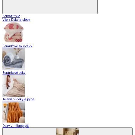
Zobrazit vše
Vše z Deky a plédy
Beránkové soupravy
Beránkové deky
Televizní deky a pytle
Deky z mikroplyše