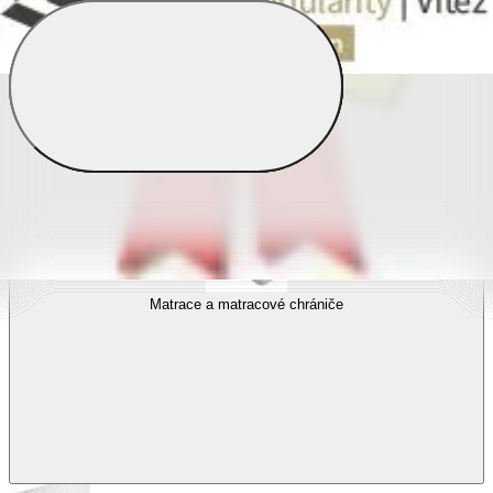
Povlečení s fototiskem
Výhodné sady
Dětské povlečení
Matrace a matracové chrániče