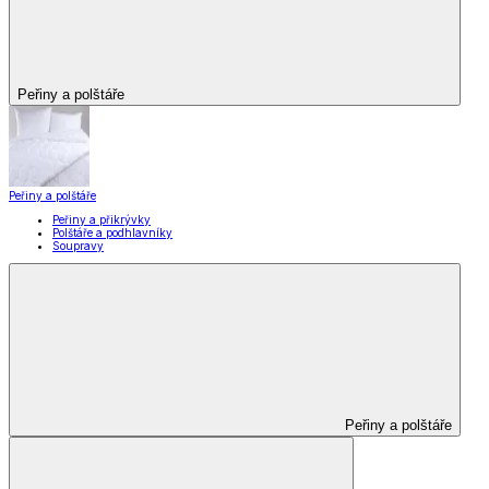
Peřiny a polštáře
Peřiny a polštáře
Peřiny a přikrývky
Polštáře a podhlavníky
Soupravy
Peřiny a polštáře