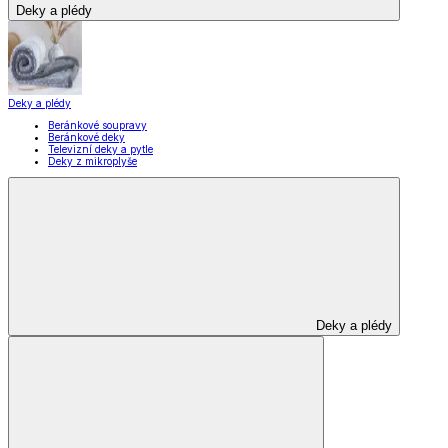
Deky a plédy
Deky a plédy
Beránkové soupravy
Beránkové deky
Televizní deky a pytle
Deky z mikroplyše
Deky a plédy