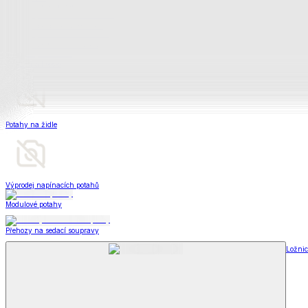
Televizní deky a pytle
Deky z mikroplyše
Deky a plédy
Zobrazit vše
Vše z Deky a plédy
Beránkové soupravy
Beránkové deky
Televizní deky a pytle
Deky z mikroplyše