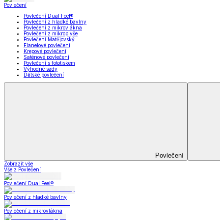
Koupelna
Koupelna
Ručníky a osušky
Koupelnové předložky
Koupelna
Zobrazit vše
Vše z Koupelna
Ručníky a osušky
Koupelnové předložky