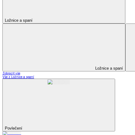
Kuchyňský a jídelní textil
Kuchyňský a jídelní textil
Kuchyňské zástěry a chňapky
Utěrky
Ubrusy a prostírání
Kuchyňský a jídelní tex
Zobrazit vše
Vše z Kuchyňský a jídelní textil
Kuchyňské zástěry a chňapky
Utěrky
Ubrusy a prostírání