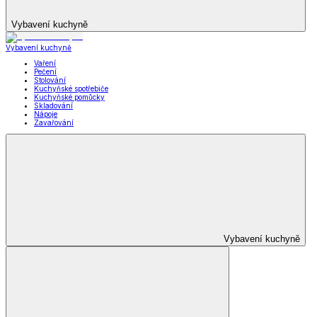
Vybavení kuchyně
Vybavení kuchyně
Vaření
Pečení
Stolování
Kuchyňské spotřebiče
Kuchyňské pomůcky
Skladování
Nápoje
Zavařování
Vybavení kuchyně