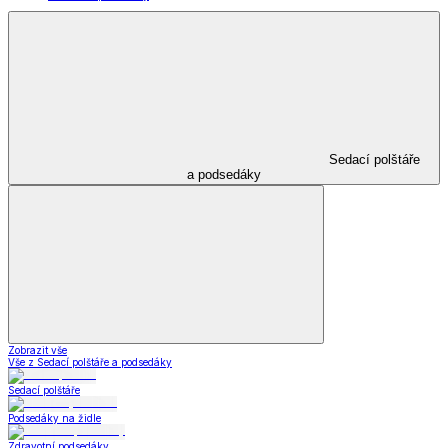
Sedací polštáře
a podsedáky
Zobrazit vše
Vše z Sedací polštáře a podsedáky
Sedací polštáře
Podsedáky na židle
Zdravotní podsedáky