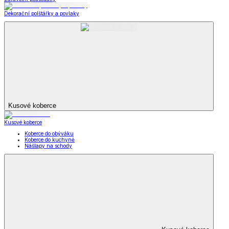
Dekorační polštářky a povlaky
Kusové koberce
Kusové koberce
Koberce do obýváku
Koberce do kuchyně
Nášlapy na schody