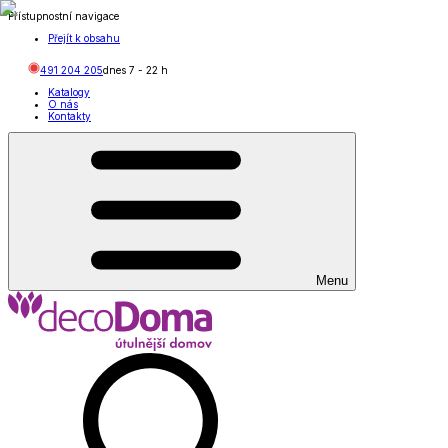
Přístupnostní navigace
Přejít k obsahu
491 204 205
dnes
7
-
22
h
Katalogy
O nás
Kontakty
Menu