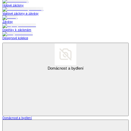
Hotové záclony
Voálové záclony a závěsy
Závěsy
Doplňky k záclonám
Designové kolekce
Domácnost a bydlení
Domácnost a bydlení