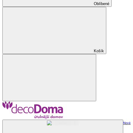
Oblíbené
Košík
Nově