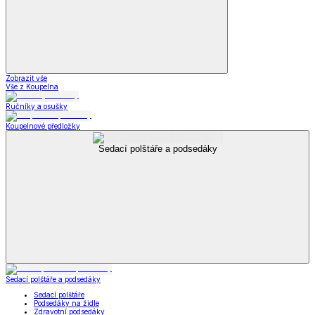
Zobrazit vše
Vše z Koupelna
Ručníky a osušky
Koupelnové předložky
Sedací polštáře a podsedáky
Sedací polštáře a podsedáky
Sedací polštáře
Podsedáky na židle
Zdravotní podsedáky