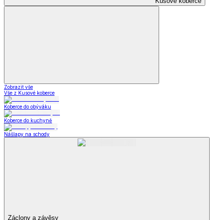
Kusové koberce
Zobrazit vše
Vše z Kusové koberce
Koberce do obýváku
Koberce do kuchyně
Nášlapy na schody
Záclony a závěsy