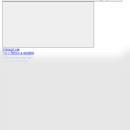
Zobrazit vše
Vše z Peřiny a polštáře
Peřiny a přikrývky
Polštáře a podhlavníky
Soupravy
Prostěradla