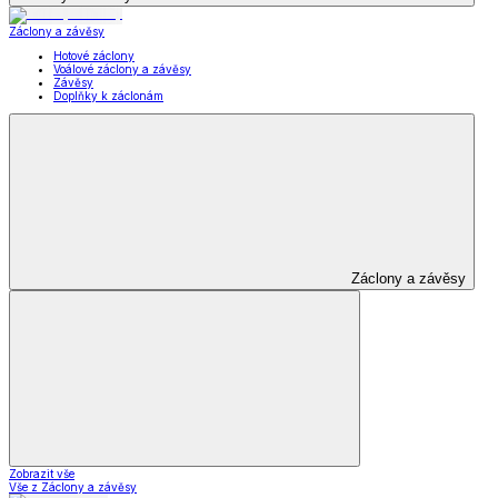
Záclony a závěsy
Hotové záclony
Voálové záclony a závěsy
Závěsy
Doplňky k záclonám
Záclony a závěsy
Zobrazit vše
Vše z Záclony a závěsy