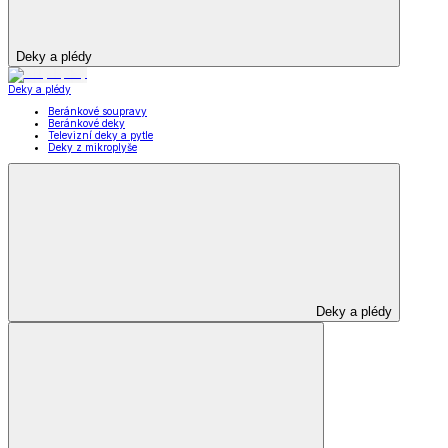
Deky a plédy
Deky a plédy
Beránkové soupravy
Beránkové deky
Televizní deky a pytle
Deky z mikroplyše
Deky a plédy