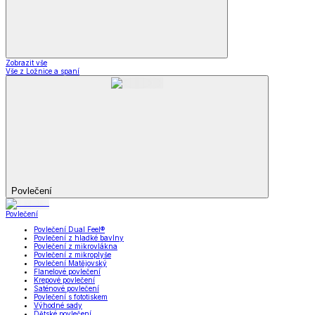
Zobrazit vše
Vše z Ložnice a spaní
Povlečení
Povlečení
Povlečení Dual Feel®
Povlečení z hladké bavlny
Povlečení z mikrovlákna
Povlečení z mikroplyše
Povlečení Matějovský
Flanelové povlečení
Krepové povlečení
Saténové povlečení
Povlečení s fototiskem
Výhodné sady
Dětské povlečení