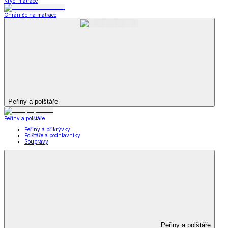
Krycí matrace
Chrániče na matrace
Peřiny a polštáře
Peřiny a polštáře
Peřiny a přikrývky
Polštáře a podhlavníky
Soupravy
Peřiny a polštáře