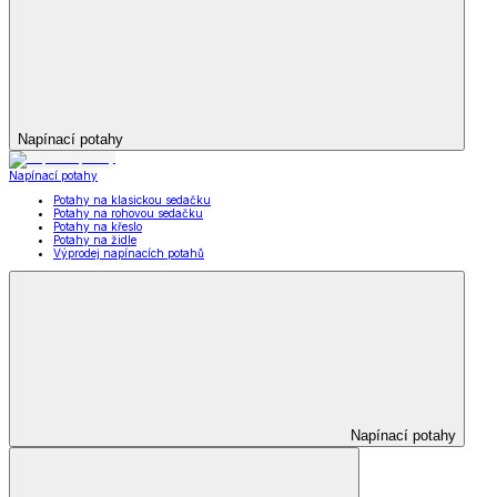
Napínací potahy
Napínací potahy
Potahy na klasickou sedačku
Potahy na rohovou sedačku
Potahy na křeslo
Potahy na židle
Výprodej napínacích potahů
Napínací potahy