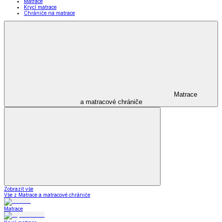
Matrace
Krycí matrace
Chrániče na matrace
Matrace
a matracové chrániče
Zobrazit vše
Vše z Matrace a matracové chrániče
Matrace