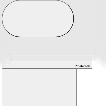
Prostěradla
Prostěradla z mikroplyše
Prostěradla froté
Prostěradla jersey
Prostěradla s elastanem
Prostěradla plátěná
Prostěradla nepropustná
Prostěradla dětská
Prostěradla