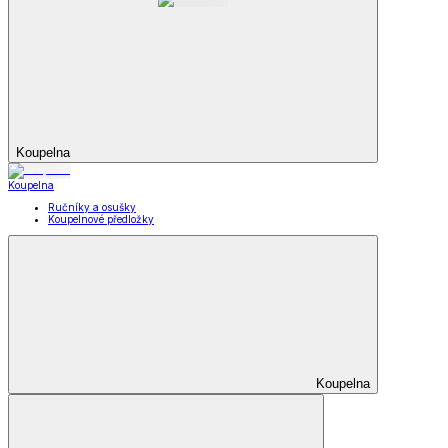
Koupelna
Koupelna
Ručníky a osušky
Koupelnové předložky
Koupelna