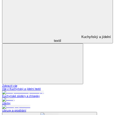
Kuchyňský a jídelní
textil
Zobrazit vše
Vše z Kuchyňský a jídelní textil
Kuchyňské zástěry a chňapky
Utěrky
Ubrusy a prostírání