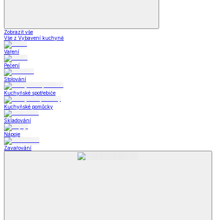
Zobrazit vše
Vše z Vybavení kuchyně
Vaření
Pečení
Stolování
Kuchyňské spotřebiče
Kuchyňské pomůcky
Skladování
Nápoje
Zavařování