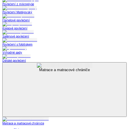
Povlečení z mikroplyše
Povlečení Matějovský
Flanelové povlečení
Krepové povlečení
Saténové povlečení
Povlečení s fototiskem
Výhodné sady
Dětské povlečení
Matrace a matracové chrániče
Matrace a matracové chrániče