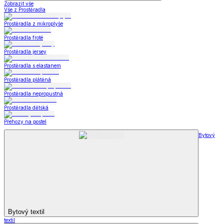
Zobrazit vše
Vše z Prostěradla
Prostěradla z mikroplyše
Prostěradla froté
Prostěradla jersey
Prostěradla s elastanem
Prostěradla plátěná
Prostěradla nepropustná
Prostěradla dětská
Přehozy na postel
Bytový
Bytový textil
textil