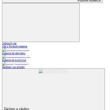
Kusové koberce
Zobrazit vše
Vše z Kusové koberce
Koberce do obýváku
Koberce do kuchyně
Nášlapy na schody
Záclony a závěsy