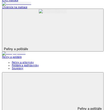
Krycí matrace
Chrániče na matrace
Peřiny a polštáře
Peřiny a polštáře
Peřiny a přikrývky
Polštáře a podhlavníky
Soupravy
Peřiny a polštáře