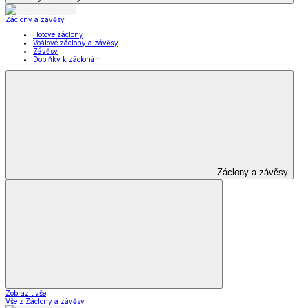
Záclony a závěsy
Hotové záclony
Voálové záclony a závěsy
Závěsy
Doplňky k záclonám
Záclony a závěsy
Zobrazit vše
Vše z Záclony a závěsy