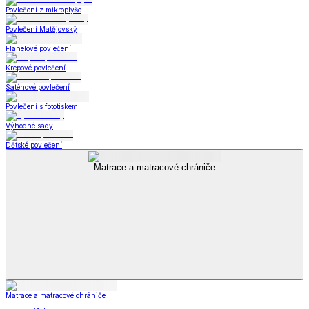
Povlečení z mikroplyše
Povlečení Matějovský
Flanelové povlečení
Krepové povlečení
Saténové povlečení
Povlečení s fototiskem
Výhodné sady
Dětské povlečení
Matrace a matracové chrániče
Matrace a matracové chrániče