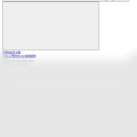
Zobrazit vše
Vše z Peřiny a polštáře
Peřiny a přikrývky
Polštáře a podhlavníky
Soupravy
Prostěradla