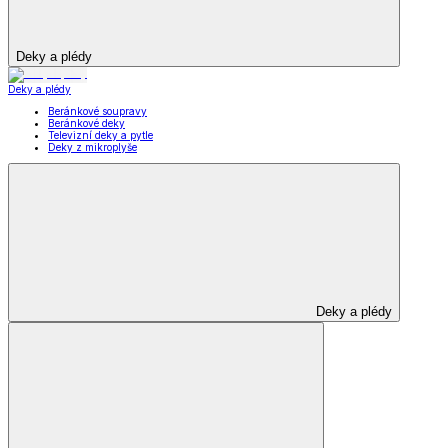
Deky a plédy
Deky a plédy
Beránkové soupravy
Beránkové deky
Televizní deky a pytle
Deky z mikroplyše
Deky a plédy