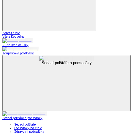
Zobrazit vše
Vše z Koupelna
Ručníky a osušky
Koupelnové předložky
Sedací polštáře a podsedáky
Sedací polštáře a podsedáky
Sedací polštáře
Podsedáky na židle
Zdravotní podsedáky