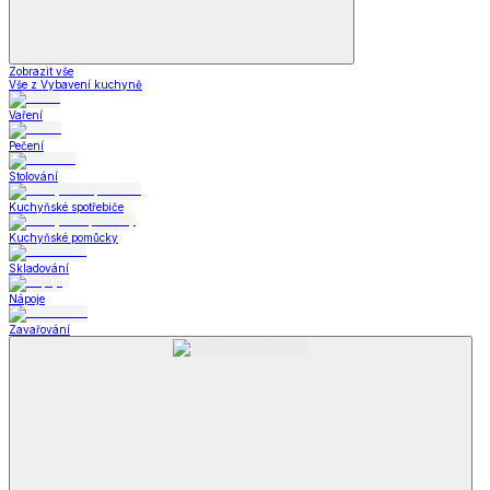
Zobrazit vše
Vše z Vybavení kuchyně
Vaření
Pečení
Stolování
Kuchyňské spotřebiče
Kuchyňské pomůcky
Skladování
Nápoje
Zavařování