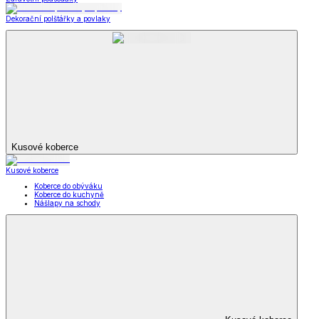
Dekorační polštářky a povlaky
Kusové koberce
Kusové koberce
Koberce do obýváku
Koberce do kuchyně
Nášlapy na schody