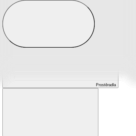
Prostěradla
Prostěradla z mikroplyše
Prostěradla froté
Prostěradla jersey
Prostěradla s elastanem
Prostěradla plátěná
Prostěradla nepropustná
Prostěradla dětská
Prostěradla