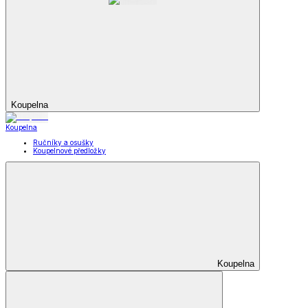
Koupelna
Koupelna
Ručníky a osušky
Koupelnové předložky
Koupelna