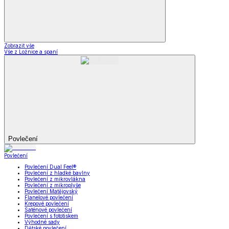
Zobrazit vše
Vše z Ložnice a spaní
Povlečení
Povlečení
Povlečení Dual Feel®
Povlečení z hladké bavlny
Povlečení z mikrovlákna
Povlečení z mikroplyše
Povlečení Matějovský
Flanelové povlečení
Krepové povlečení
Saténové povlečení
Povlečení s fototiskem
Výhodné sady
Dětské povlečení