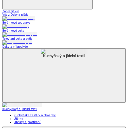
Zobrazit vše
Vše z Deky a plédy
Beránkové soupravy
Beránkové deky
Televizní deky a pytle
Deky z mikroplyše
Kuchyňský a jídelní textil
Kuchyňský a jídelní textil
Kuchyňské zástěry a chňapky
Utěrky
Ubrusy a prostírání