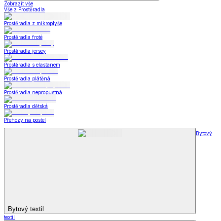
Zobrazit vše
Vše z Prostěradla
Prostěradla z mikroplyše
Prostěradla froté
Prostěradla jersey
Prostěradla s elastanem
Prostěradla plátěná
Prostěradla nepropustná
Prostěradla dětská
Přehozy na postel
Bytový
Bytový textil
textil