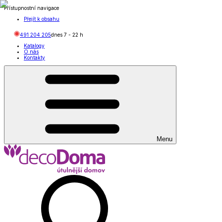
Přístupnostní navigace
Přejít k obsahu
491 204 205
dnes
7
-
22
h
Katalogy
O nás
Kontakty
Menu