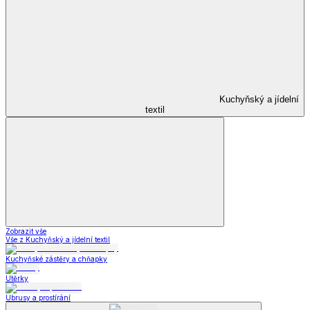
Kuchyňský a jídelní
textil
Zobrazit vše
Vše z Kuchyňský a jídelní textil
Kuchyňské zástěry a chňapky
Utěrky
Ubrusy a prostírání