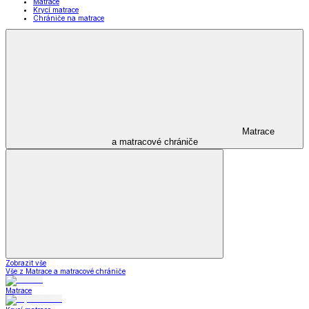
Matrace
Krycí matrace
Chrániče na matrace
Matrace
a matracové chrániče
Zobrazit vše
Vše z Matrace a matracové chrániče
Matrace