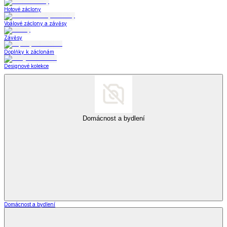
Hotové záclony
Voálové záclony a závěsy
Závěsy
Doplňky k záclonám
Designové kolekce
Domácnost a bydlení
Domácnost a bydlení