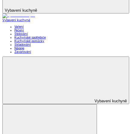
Vybavení kuchyně
Vybavení kuchyně
Vaření
Pečení
Stolování
Kuchyňské spotřebiče
Kuchyňské pomůcky
Skladování
Nápoje
Zavařování
Vybavení kuchyně