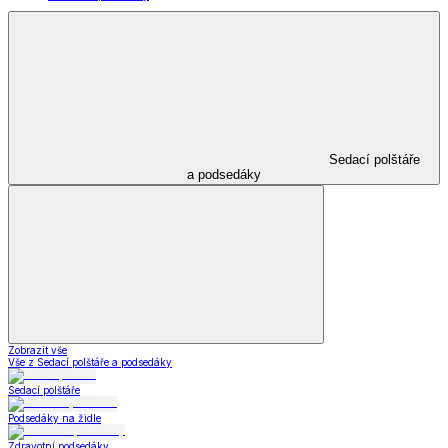
Sedací polštáře
a podsedáky
Zobrazit vše
Vše z Sedací polštáře a podsedáky
Sedací polštáře
Podsedáky na židle
Zdravotní podsedáky