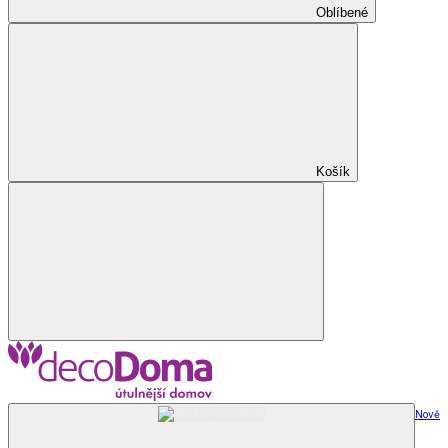
Oblíbené
Košík
Nově