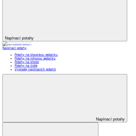
Napínací potahy
Napínací potahy
Potahy na klasickou sedačku
Potahy na rohovou sedačku
Potahy na křeslo
Potahy na židle
Výprodej napínacích potahů
Napínací potahy