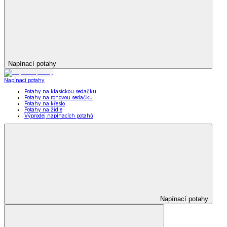
Napínací potahy
Napínací potahy
Potahy na klasickou sedačku
Potahy na rohovou sedačku
Potahy na křeslo
Potahy na židle
Výprodej napínacích potahů
Napínací potahy