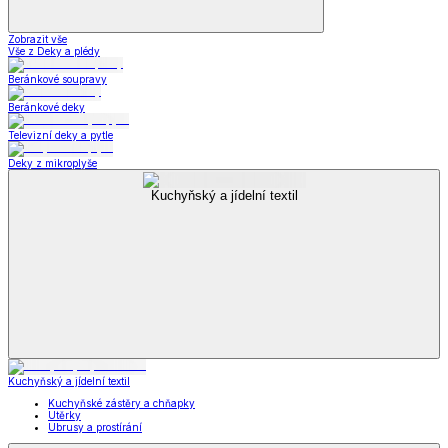
Zobrazit vše
Vše z Deky a plédy
Beránkové soupravy
Beránkové deky
Televizní deky a pytle
Deky z mikroplyše
Kuchyňský a jídelní textil
Kuchyňský a jídelní textil
Kuchyňské zástěry a chňapky
Utěrky
Ubrusy a prostírání