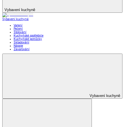
Vybavení kuchyně
Vybavení kuchyně
Vaření
Pečení
Stolování
Kuchyňské spotřebiče
Kuchyňské pomůcky
Skladování
Nápoje
Zavařování
Vybavení kuchyně