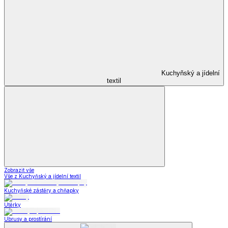
Kuchyňský a jídelní
textil
Zobrazit vše
Vše z Kuchyňský a jídelní textil
Kuchyňské zástěry a chňapky
Utěrky
Ubrusy a prostírání