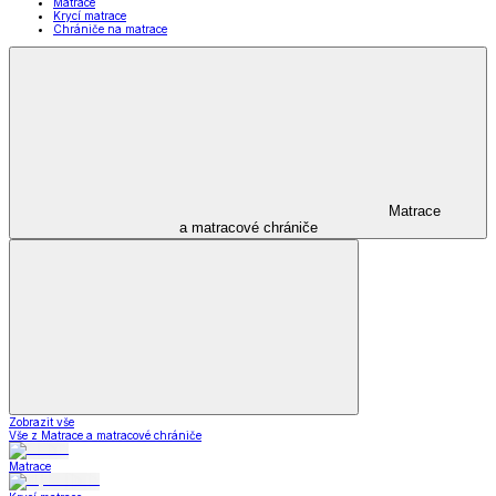
Matrace
Krycí matrace
Chrániče na matrace
Matrace
a matracové chrániče
Zobrazit vše
Vše z Matrace a matracové chrániče
Matrace