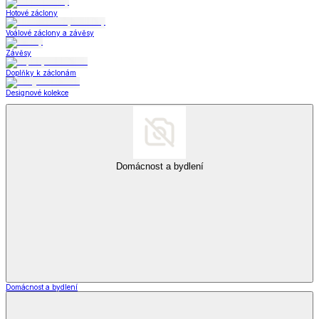
Hotové záclony
Voálové záclony a závěsy
Závěsy
Doplňky k záclonám
Designové kolekce
Domácnost a bydlení
Domácnost a bydlení