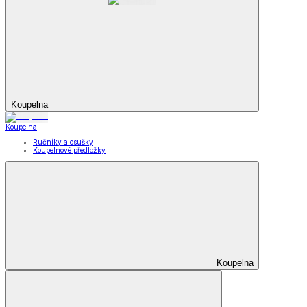
Koupelna
Koupelna
Ručníky a osušky
Koupelnové předložky
Koupelna