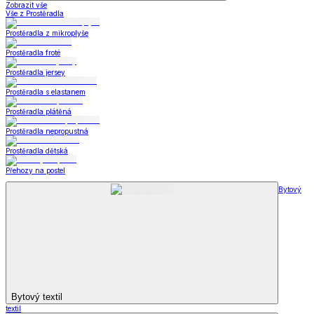
Zobrazit vše
Vše z Prostěradla
Prostěradla z mikroplyše
Prostěradla froté
Prostěradla jersey
Prostěradla s elastanem
Prostěradla plátěná
Prostěradla nepropustná
Prostěradla dětská
Přehozy na postel
Bytový
Bytový textil
textil