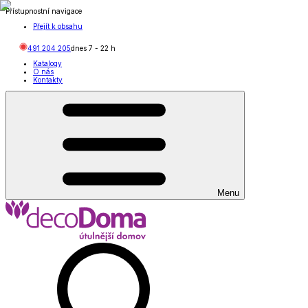
Přístupnostní navigace
Přejít k obsahu
491 204 205
dnes
7
-
22
h
Katalogy
O nás
Kontakty
Menu