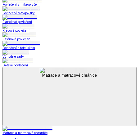
Povlečení z mikroplyše
Povlečení Matějovský
Flanelové povlečení
Krepové povlečení
Saténové povlečení
Povlečení s fototiskem
Výhodné sady
Dětské povlečení
Matrace a matracové chrániče
Matrace a matracové chrániče