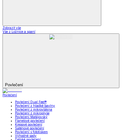
Zobrazit vše
Vše z Ložnice a spaní
Povlečení
Povlečení
Povlečení Dual Feel®
Povlečení z hladké bavlny
Povlečení z mikrovlákna
Povlečení z mikroplyše
Povlečení Matějovský
Flanelové povlečení
Krepové povlečení
Saténové povlečení
Povlečení s fototiskem
Výhodné sady
Dětské povlečení