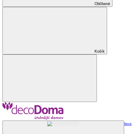
Oblíbené
Košík
Nově