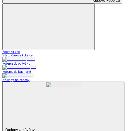
Kusové koberce
Zobrazit vše
Vše z Kusové koberce
Koberce do obýváku
Koberce do kuchyně
Nášlapy na schody
Záclony a závěsy