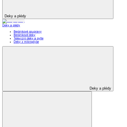
Deky a plédy
Deky a plédy
Beránkové soupravy
Beránkové deky
Televizní deky a pytle
Deky z mikroplyše
Deky a plédy