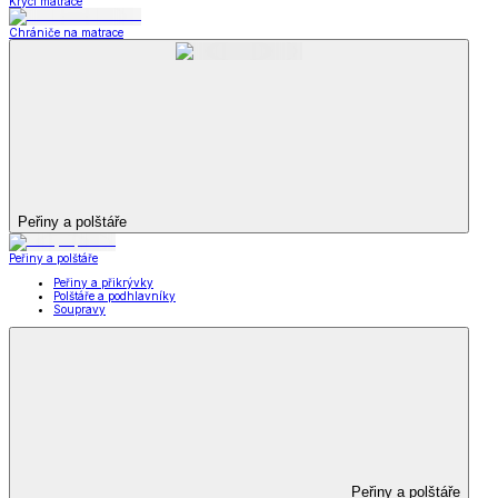
Krycí matrace
Chrániče na matrace
Peřiny a polštáře
Peřiny a polštáře
Peřiny a přikrývky
Polštáře a podhlavníky
Soupravy
Peřiny a polštáře