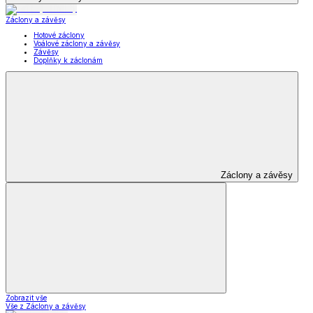
Záclony a závěsy
Hotové záclony
Voálové záclony a závěsy
Závěsy
Doplňky k záclonám
Záclony a závěsy
Zobrazit vše
Vše z Záclony a závěsy