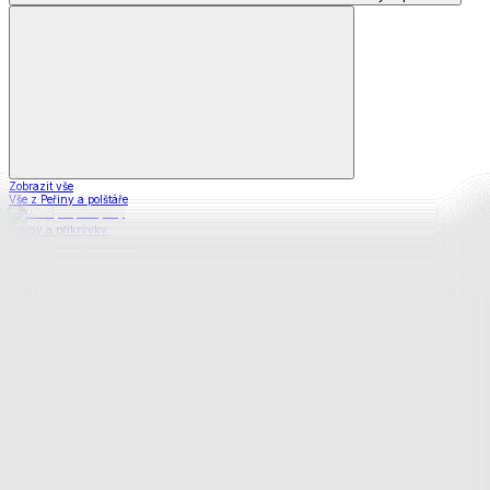
Zobrazit vše
Vše z Peřiny a polštáře
Peřiny a přikrývky
Polštáře a podhlavníky
Soupravy
Prostěradla