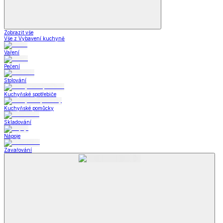
Zobrazit vše
Vše z Vybavení kuchyně
Vaření
Pečení
Stolování
Kuchyňské spotřebiče
Kuchyňské pomůcky
Skladování
Nápoje
Zavařování