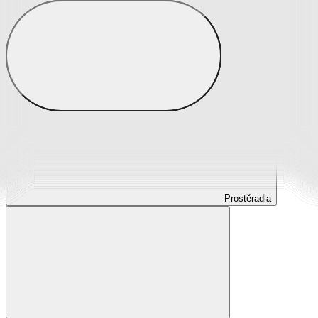
Prostěradla
Prostěradla z mikroplyše
Prostěradla froté
Prostěradla jersey
Prostěradla s elastanem
Prostěradla plátěná
Prostěradla nepropustná
Prostěradla dětská
Prostěradla