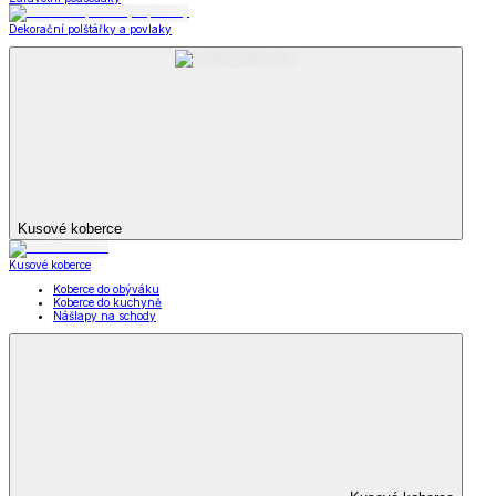
Dekorační polštářky a povlaky
Kusové koberce
Kusové koberce
Koberce do obýváku
Koberce do kuchyně
Nášlapy na schody