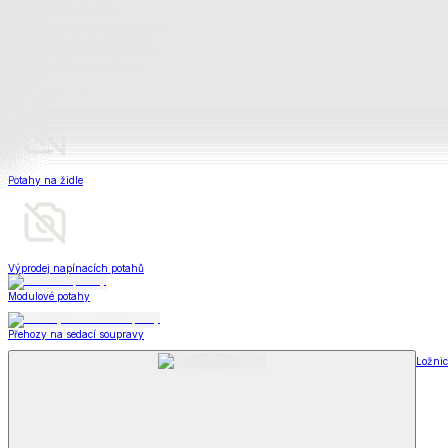
Televizní deky a pytle
Deky z mikroplyše
Deky a plédy
Zobrazit vše
Vše z Deky a plédy
Beránkové soupravy
Beránkové deky
Televizní deky a pytle
Deky z mikroplyše