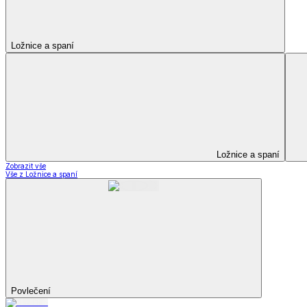
Kuchyňský a jídelní textil
Kuchyňský a jídelní textil
Kuchyňské zástěry a chňapky
Utěrky
Ubrusy a prostírání
Kuchyňský a jídelní tex
Zobrazit vše
Vše z Kuchyňský a jídelní textil
Kuchyňské zástěry a chňapky
Utěrky
Ubrusy a prostírání