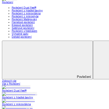
Koupelna
Koupelna
Ručníky a osušky
Koupelnové předložky
Koupelna
Zobrazit vše
Vše z Koupelna
Ručníky a osušky
Koupelnové předložky