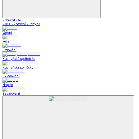
Zobrazit vše
Vše z Vybavení kuchyně
Vaření
Pečení
Stolování
Kuchyňské spotřebiče
Kuchyňské pomůcky
Skladování
Nápoje
Zavařování