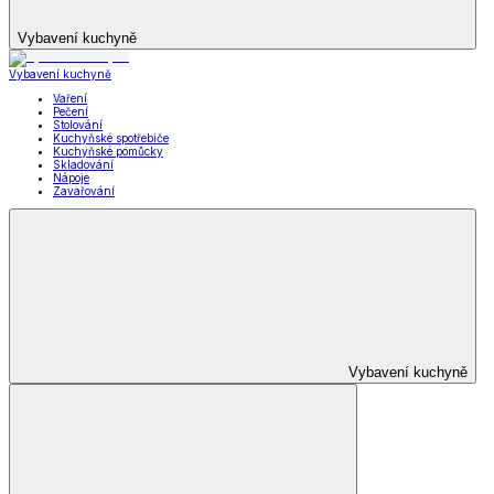
Vybavení kuchyně
Vybavení kuchyně
Vaření
Pečení
Stolování
Kuchyňské spotřebiče
Kuchyňské pomůcky
Skladování
Nápoje
Zavařování
Vybavení kuchyně