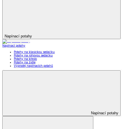
Napínací potahy
Napínací potahy
Potahy na klasickou sedačku
Potahy na rohovou sedačku
Potahy na křeslo
Potahy na židle
Výprodej napínacích potahů
Napínací potahy