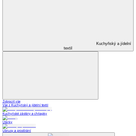
Kuchyňský a jídelní
textil
Zobrazit vše
Vše z Kuchyňský a jídelní textil
Kuchyňské zástěry a chňapky
Utěrky
Ubrusy a prostírání