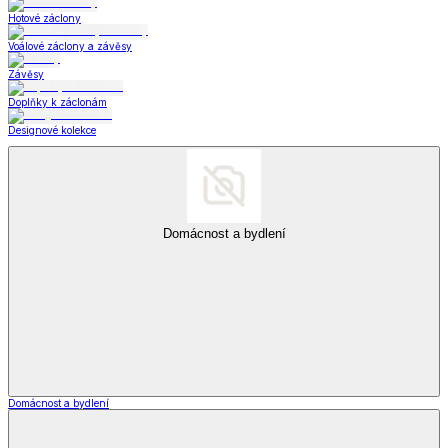
Hotové záclony
Voálové záclony a závěsy
Závěsy
Doplňky k záclonám
Designové kolekce
Domácnost a bydlení
Domácnost a bydlení