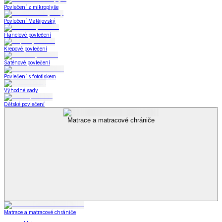
Povlečení z mikroplyše
Povlečení Matějovský
Flanelové povlečení
Krepové povlečení
Saténové povlečení
Povlečení s fototiskem
Výhodné sady
Dětské povlečení
Matrace a matracové chrániče
Matrace a matracové chrániče