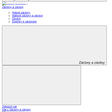
Záclony a závěsy
Hotové záclony
Voálové záclony a závěsy
Závěsy
Doplňky k záclonám
Záclony a závěsy
Zobrazit vše
Vše z Záclony a závěsy