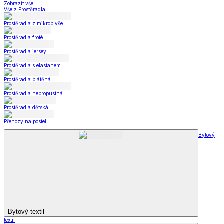
Zobrazit vše
Vše z Prostěradla
Prostěradla z mikroplyše
Prostěradla froté
Prostěradla jersey
Prostěradla s elastanem
Prostěradla plátěná
Prostěradla nepropustná
Prostěradla dětská
Přehozy na postel
Bytový
Bytový textil
textil