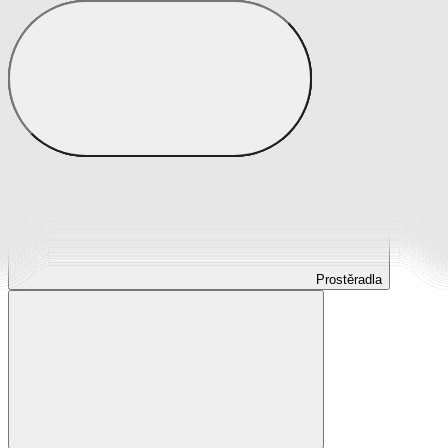
Prostěradla
Prostěradla z mikroplyše
Prostěradla froté
Prostěradla jersey
Prostěradla s elastanem
Prostěradla plátěná
Prostěradla nepropustná
Prostěradla dětská
Prostěradla