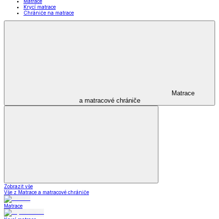
Matrace
Krycí matrace
Chrániče na matrace
Matrace
a matracové chrániče
Zobrazit vše
Vše z Matrace a matracové chrániče
Matrace