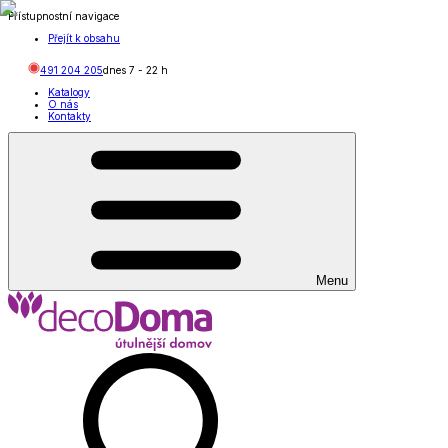
Přístupnostní navigace
Přejít k obsahu
491 204 205
dnes
7
-
22
h
Katalogy
O nás
Kontakty
Menu