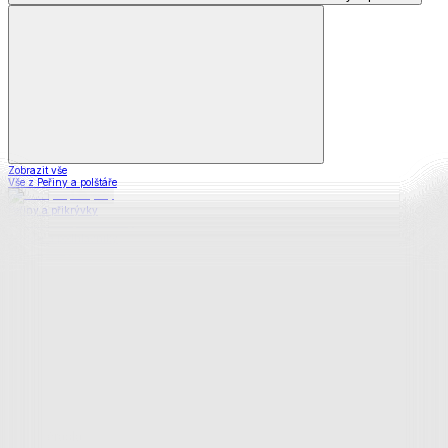
Zobrazit vše
Vše z Peřiny a polštáře
Peřiny a přikrývky
Polštáře a podhlavníky
Soupravy
Prostěradla