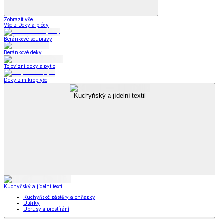
Zobrazit vše
Vše z Deky a plédy
Beránkové soupravy
Beránkové deky
Televizní deky a pytle
Deky z mikroplyše
Kuchyňský a jídelní textil
Kuchyňský a jídelní textil
Kuchyňské zástěry a chňapky
Utěrky
Ubrusy a prostírání