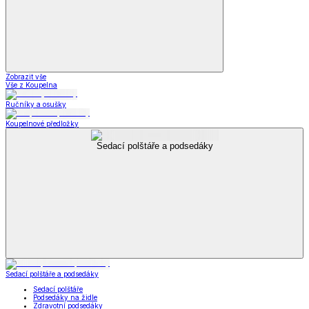
Zobrazit vše
Vše z Koupelna
Ručníky a osušky
Koupelnové předložky
Sedací polštáře a podsedáky
Sedací polštáře a podsedáky
Sedací polštáře
Podsedáky na židle
Zdravotní podsedáky