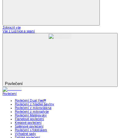
Zobrazit vše
Vše z Ložnice a spaní
Povlečení
Povlečení
Povlečení Dual Feel®
Povlečení z hladké bavlny
Povlečení z mikrovlákna
Povlečení z mikroplyše
Povlečení Matějovský
Flanelové povlečení
Krepové povlečení
Saténové povlečení
Povlečení s fototiskem
Výhodné sady
Dětské povlečení