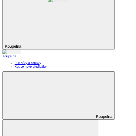
Koupelna
Koupelna
Ručníky a osušky
Koupelnové předložky
Koupelna