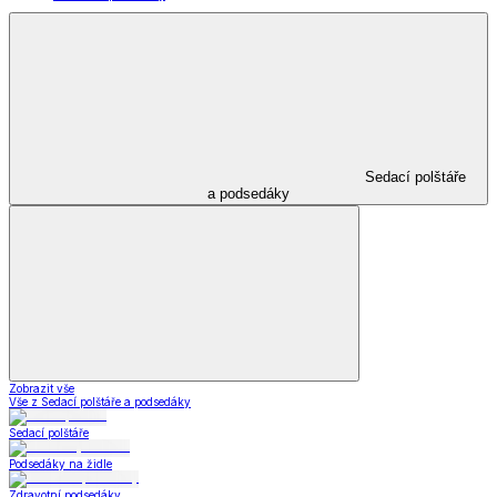
Sedací polštáře
a podsedáky
Zobrazit vše
Vše z Sedací polštáře a podsedáky
Sedací polštáře
Podsedáky na židle
Zdravotní podsedáky