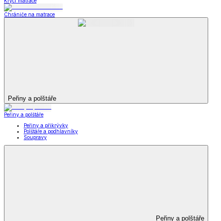
Krycí matrace
Chrániče na matrace
Peřiny a polštáře
Peřiny a polštáře
Peřiny a přikrývky
Polštáře a podhlavníky
Soupravy
Peřiny a polštáře