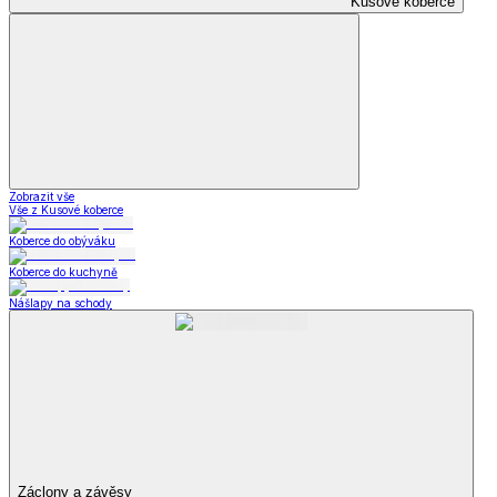
Kusové koberce
Zobrazit vše
Vše z Kusové koberce
Koberce do obýváku
Koberce do kuchyně
Nášlapy na schody
Záclony a závěsy