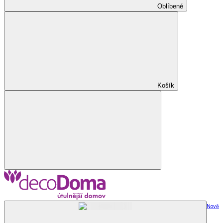
Oblíbené
Košík
Nově