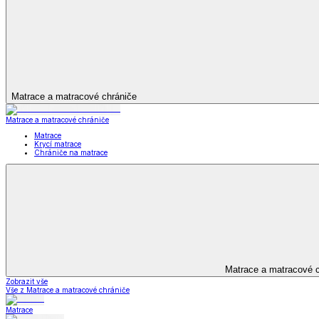
Koupelna
Koupelna
Ručníky a osušky
Koupelnové předložky
Koupelna
Zobrazit vše
Vše z Koupelna
Ručníky a osušky
Koupelnové předložky