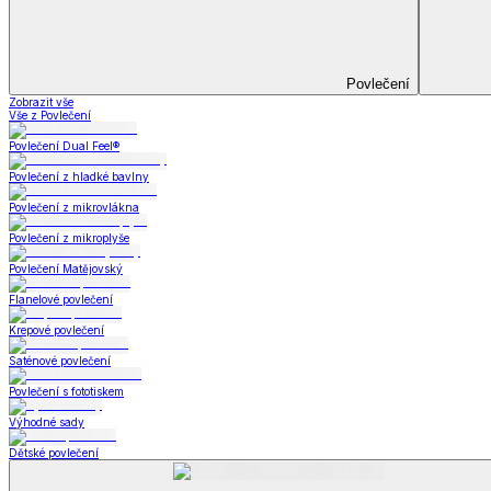
Kuchyňský a jídelní textil
Kuchyňský a jídelní textil
Kuchyňské zástěry a chňapky
Utěrky
Ubrusy a prostírání
Kuchyňský a jídelní tex
Zobrazit vše
Vše z Kuchyňský a jídelní textil
Kuchyňské zástěry a chňapky
Utěrky
Ubrusy a prostírání