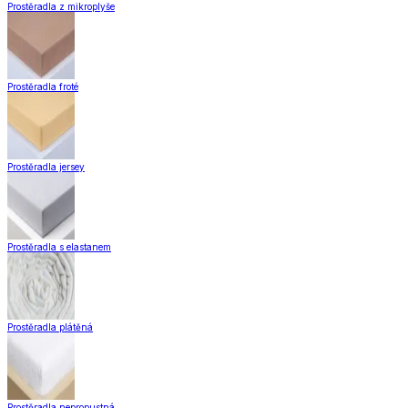
Prostěradla z mikroplyše
Prostěradla froté
Prostěradla jersey
Prostěradla s elastanem
Prostěradla plátěná
Prostěradla nepropustná