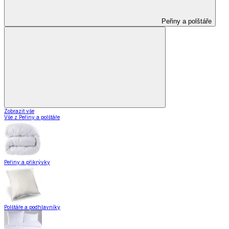
Peřiny a polštáře
Zobrazit vše
Vše z Peřiny a polštáře
Peřiny a přikrývky
Polštáře a podhlavníky