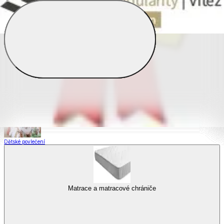
Saténové povlečení
Povlečení s fototiskem
Výhodné sady
Dětské povlečení
Matrace a matracové chrániče