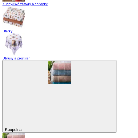
Kuchyňské zástěry a chňapky
Utěrky
Ubrusy a prostírání
Koupelna