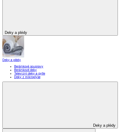
Deky a plédy
Deky a plédy
Beránkové soupravy
Beránkové deky
Televizní deky a pytle
Deky z mikroplyše
Deky a plédy