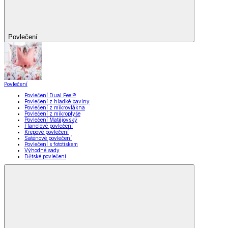
Povlečení
Povlečení
Povlečení Dual Feel®
Povlečení z hladké bavlny
Povlečení z mikrovlákna
Povlečení z mikroplyše
Povlečení Matějovský
Flanelové povlečení
Krepové povlečení
Saténové povlečení
Povlečení s fototiskem
Výhodné sady
Dětské povlečení