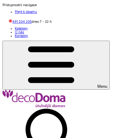
Přístupnostní navigace
Přejít k obsahu
491 204 205
dnes
7
-
22
h
Katalogy
O nás
Kontakty
Menu