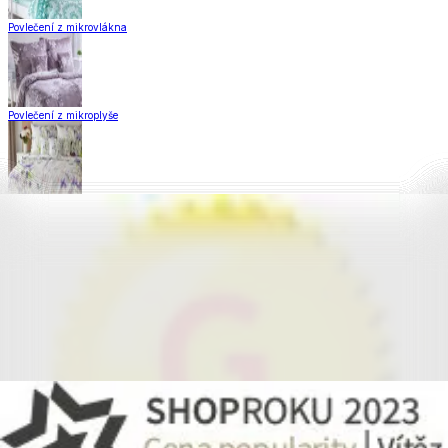
Povlečení z mikrovlákna
Povlečení z mikroplyše
Povlečení Matějovský
Flanelové povlečení
Krepové povlečení