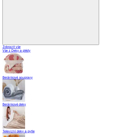
Zobrazit vše
Vše z Deky a plédy
Beránkové soupravy
Beránkové deky
Televizní deky a pytle