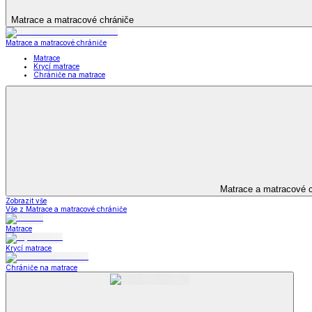
Televizní deky a pytle
Deky z mikroplyše
Deky a plédy
Zobrazit vše
Vše z Deky a plédy
Beránkové soupravy
Beránkové deky
Televizní deky a pytle
Deky z mikroplyše