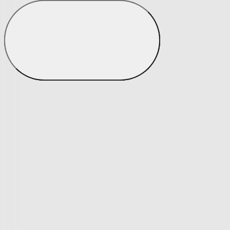
Matrace a matracové chrániče
Matrace a matracové chrániče
Matrace
Krycí matrace
Chrániče na matrace
Matrace a matracové c
Zobrazit vše
Vše z Matrace a matracové chrániče
Matrace
Krycí matrace
Chrániče na matrace