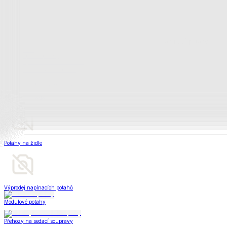
Peřiny a polštáře
Peřiny a polštáře
Peřiny a přikrývky
Polštáře a podhlavníky
Soupravy
Peřiny a polštáře
Zobrazit vše
Vše z Peřiny a polštáře
Peřiny a přikrývky
Polštáře a podhlavníky