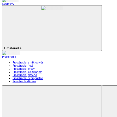
Koupelna
Koupelna
Ručníky a osušky
Koupelnové předložky
Koupelna
Zobrazit vše
Vše z Koupelna
Ručníky a osušky
Koupelnové předložky