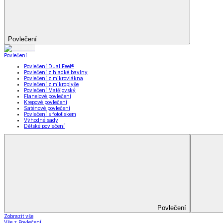
Prostěradla
Zobrazit vše
Vše z Prostěradla
Prostěradla z mikroplyše
Prostěradla froté
Prostěradla jersey
Prostěradla s elastanem
Prostěradla plátěná
Prostěradla nepropustná
Prostěradla dětská
Přehozy na postel
Bytový text