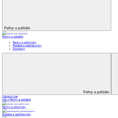
Kuchyňský a jídelní textil
Kuchyňský a jídelní textil
Kuchyňské zástěry a chňapky
Utěrky
Ubrusy a prostírání
Kuchyňský a jídelní tex
Zobrazit vše
Vše z Kuchyňský a jídelní textil
Kuchyňské zástěry a chňapky
Utěrky
Ubrusy a prostírání