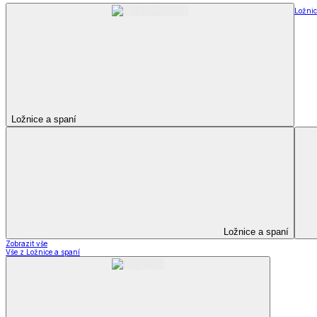
Soupravy
Prostěradla
Prostěradla
Prostěradla z mikroplyše
Prostěradla froté
Prostěradla jersey
Prostěradla s elastanem
Prostěradla plátěná
Prostěradla nepropustná
Prostěradla dětská