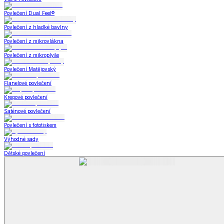
Bytový textil
Bytový textil
Zobrazit vše
Vše z Bytový textil
Deky a plédy
Deky a plédy
Beránkové soupravy
Beránkové deky