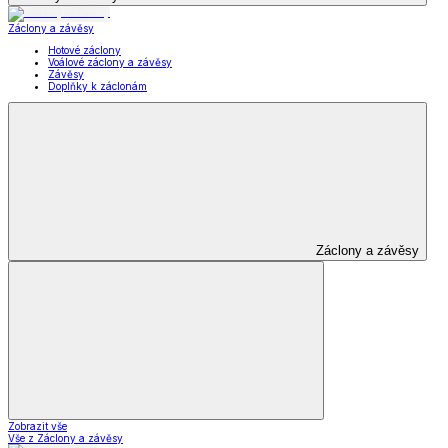
Záclony a závěsy
Hotové záclony
Voálové záclony a závěsy
Závěsy
Doplňky k záclonám
Záclony a závěsy
Zobrazit vše
Vše z Záclony a závěsy