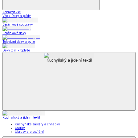
Zobrazit vše
Vše z Deky a plédy
Beránkové soupravy
Beránkové deky
Televizní deky a pytle
Deky z mikroplyše
Kuchyňský a jídelní textil
Kuchyňský a jídelní textil
Kuchyňské zástěry a chňapky
Utěrky
Ubrusy a prostírání