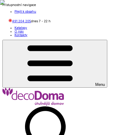
Přístupnostní navigace
Přejít k obsahu
491 204 205
dnes
7
-
22
h
Katalogy
O nás
Kontakty
Menu