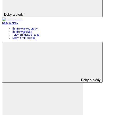
Deky a plédy
Deky a plédy
Beránkové soupravy
Beránkové deky
Televizní deky a pytle
Deky z mikroplyše
Deky a plédy