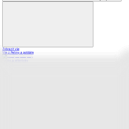
Zobrazit vše
Vše z Peřiny a polštáře
Peřiny a přikrývky
Polštáře a podhlavníky
Soupravy
Prostěradla