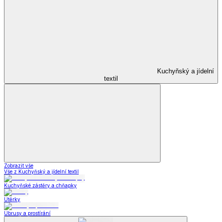
Kuchyňský a jídelní
textil
Zobrazit vše
Vše z Kuchyňský a jídelní textil
Kuchyňské zástěry a chňapky
Utěrky
Ubrusy a prostírání