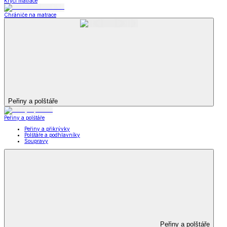
Krycí matrace
Chrániče na matrace
Peřiny a polštáře
Peřiny a polštáře
Peřiny a přikrývky
Polštáře a podhlavníky
Soupravy
Peřiny a polštáře