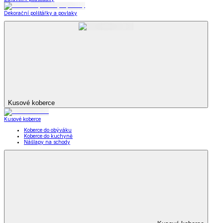
Dekorační polštářky a povlaky
Kusové koberce
Kusové koberce
Koberce do obýváku
Koberce do kuchyně
Nášlapy na schody