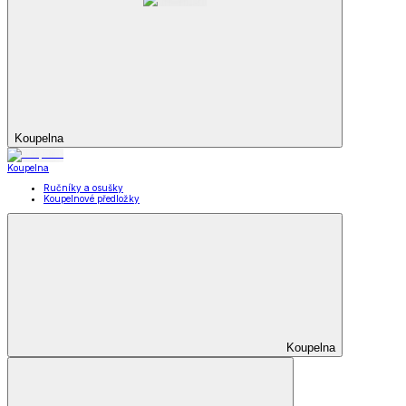
Koupelna
Koupelna
Ručníky a osušky
Koupelnové předložky
Koupelna