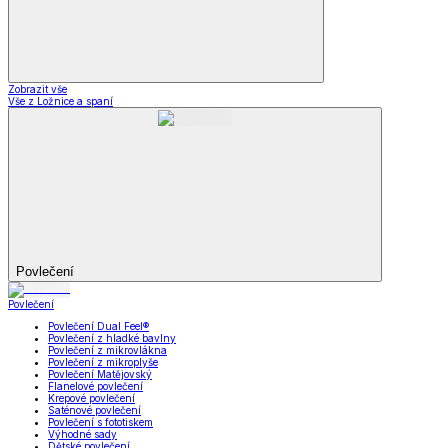
Zobrazit vše
Vše z Ložnice a spaní
Povlečení
Povlečení
Povlečení Dual Feel®
Povlečení z hladké bavlny
Povlečení z mikrovlákna
Povlečení z mikroplyše
Povlečení Matějovský
Flanelové povlečení
Krepové povlečení
Saténové povlečení
Povlečení s fototiskem
Výhodné sady
Dětské povlečení