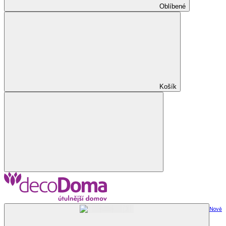
Oblíbené
Košík
Nově