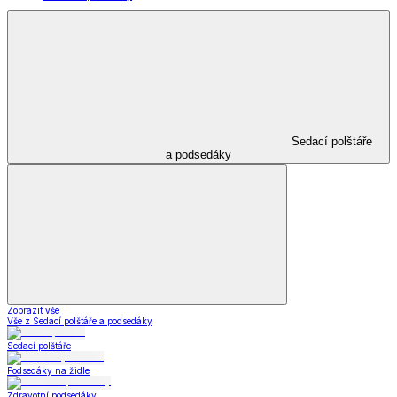
Sedací polštáře
a podsedáky
Zobrazit vše
Vše z Sedací polštáře a podsedáky
Sedací polštáře
Podsedáky na židle
Zdravotní podsedáky