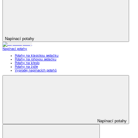
Napínací potahy
Napínací potahy
Potahy na klasickou sedačku
Potahy na rohovou sedačku
Potahy na křeslo
Potahy na židle
Výprodej napínacích potahů
Napínací potahy