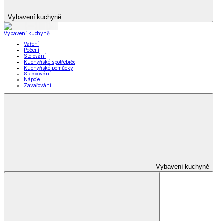
Vybavení kuchyně
Vybavení kuchyně
Vaření
Pečení
Stolování
Kuchyňské spotřebiče
Kuchyňské pomůcky
Skladování
Nápoje
Zavařování
Vybavení kuchyně