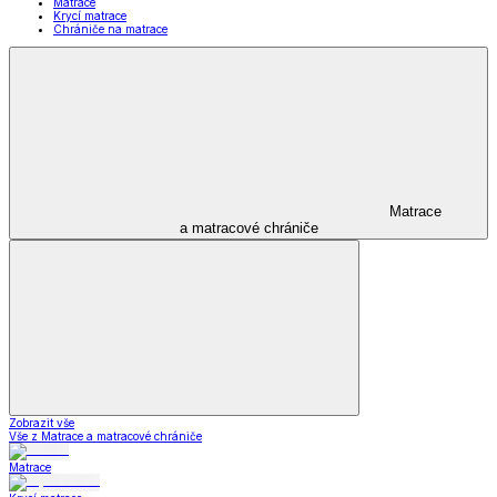
Matrace
Krycí matrace
Chrániče na matrace
Matrace
a matracové chrániče
Zobrazit vše
Vše z Matrace a matracové chrániče
Matrace