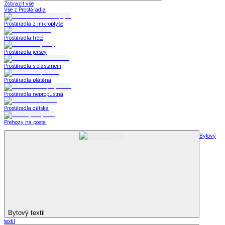
Zobrazit vše
Vše z Prostěradla
Prostěradla z mikroplyše
Prostěradla froté
Prostěradla jersey
Prostěradla s elastanem
Prostěradla plátěná
Prostěradla nepropustná
Prostěradla dětská
Přehozy na postel
Bytový
Bytový textil
textil