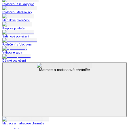
Povlečení z mikroplyše
Povlečení Matějovský
Flanelové povlečení
Krepové povlečení
Saténové povlečení
Povlečení s fototiskem
Výhodné sady
Dětské povlečení
Matrace a matracové chrániče
Matrace a matracové chrániče