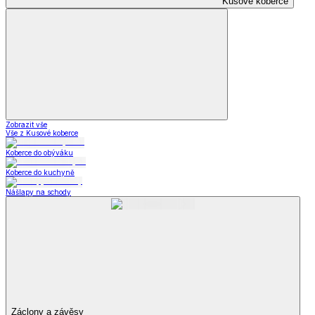
Kusové koberce
Zobrazit vše
Vše z Kusové koberce
Koberce do obýváku
Koberce do kuchyně
Nášlapy na schody
Záclony a závěsy