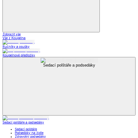
Zobrazit vše
Vše z Koupelna
Ručníky a osušky
Koupelnové předložky
Sedací polštáře a podsedáky
Sedací polštáře a podsedáky
Sedací polštáře
Podsedáky na židle
Zdravotní podsedáky