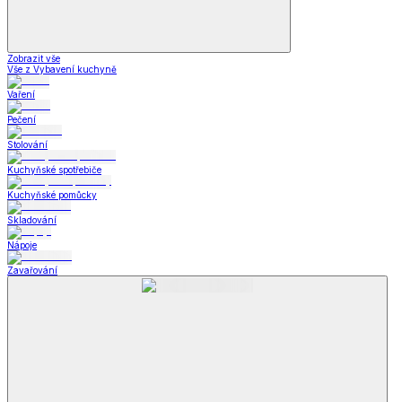
Zobrazit vše
Vše z Vybavení kuchyně
Vaření
Pečení
Stolování
Kuchyňské spotřebiče
Kuchyňské pomůcky
Skladování
Nápoje
Zavařování