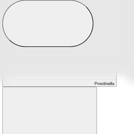
Prostěradla
Prostěradla z mikroplyše
Prostěradla froté
Prostěradla jersey
Prostěradla s elastanem
Prostěradla plátěná
Prostěradla nepropustná
Prostěradla dětská
Prostěradla