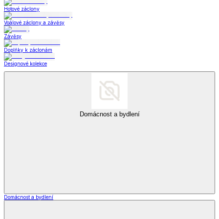
Hotové záclony
Voálové záclony a závěsy
Závěsy
Doplňky k záclonám
Designové kolekce
Domácnost a bydlení
Domácnost a bydlení