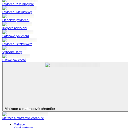
Prostěradla
Zobrazit vše
Vše z Prostěradla
Prostěradla z mikroplyše
Prostěradla froté
Prostěradla jersey
Prostěradla s elastanem
Prostěradla plátěná
Prostěradla nepropustná
Prostěradla dětská
Přehozy na postel
Bytový text