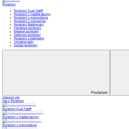
Soupravy
Prostěradla
Prostěradla
Prostěradla z mikroplyše
Prostěradla froté
Prostěradla jersey
Prostěradla s elastanem
Prostěradla plátěná
Prostěradla nepropustná
Prostěradla dětská