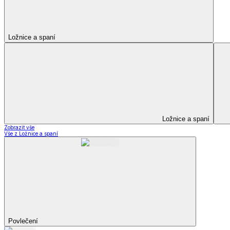
Peřiny a polštáře
Peřiny a polštáře
Peřiny a přikrývky
Polštáře a podhlavníky
Soupravy
Peřiny a polštáře
Zobrazit vše
Vše z Peřiny a polštáře
Peřiny a přikrývky
Polštáře a podhlavníky