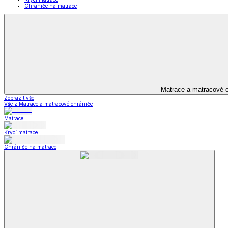
Bytový textil
Bytový textil
Zobrazit vše
Vše z Bytový textil
Deky a plédy
Deky a plédy
Beránkové soupravy
Beránkové deky