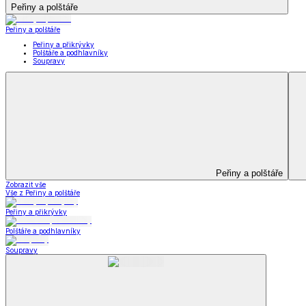
Televizní deky a pytle
Deky z mikroplyše
Deky a plédy
Zobrazit vše
Vše z Deky a plédy
Beránkové soupravy
Beránkové deky
Televizní deky a pytle
Deky z mikroplyše