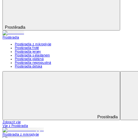
Kuchyňský a jídelní textil
Kuchyňský a jídelní textil
Kuchyňské zástěry a chňapky
Utěrky
Ubrusy a prostírání
Kuchyňský a jídelní tex
Zobrazit vše
Vše z Kuchyňský a jídelní textil
Kuchyňské zástěry a chňapky
Utěrky
Ubrusy a prostírání