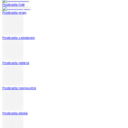
Koupelna
Koupelna
Ručníky a osušky
Koupelnové předložky
Koupelna
Zobrazit vše
Vše z Koupelna
Ručníky a osušky
Koupelnové předložky