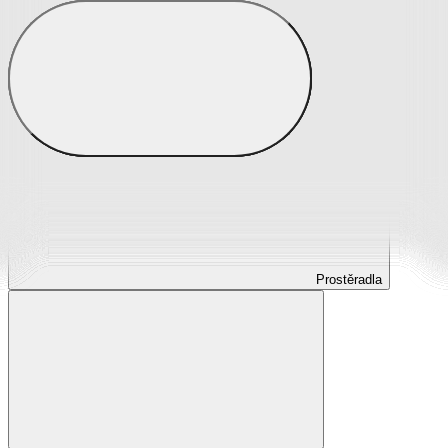
Prostěradla
Prostěradla z mikroplyše
Prostěradla froté
Prostěradla jersey
Prostěradla s elastanem
Prostěradla plátěná
Prostěradla nepropustná
Prostěradla dětská
Prostěradla