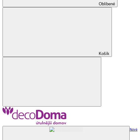
Oblíbené
Košík
Nově