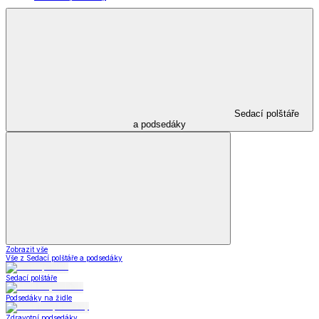
Sedací polštáře
a podsedáky
Zobrazit vše
Vše z Sedací polštáře a podsedáky
Sedací polštáře
Podsedáky na židle
Zdravotní podsedáky