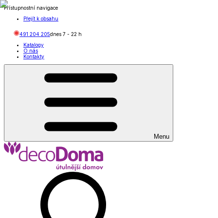
Přístupnostní navigace
Přejít k obsahu
491 204 205
dnes
7
-
22
h
Katalogy
O nás
Kontakty
Menu