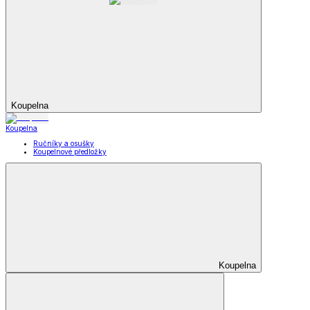
Koupelna
Koupelna
Ručníky a osušky
Koupelnové předložky
Koupelna