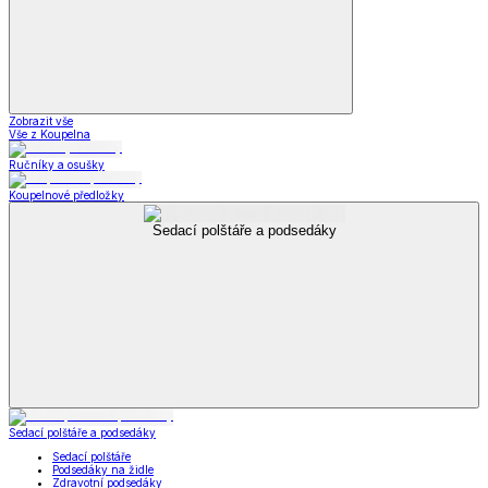
Zobrazit vše
Vše z Koupelna
Ručníky a osušky
Koupelnové předložky
Sedací polštáře a podsedáky
Sedací polštáře a podsedáky
Sedací polštáře
Podsedáky na židle
Zdravotní podsedáky