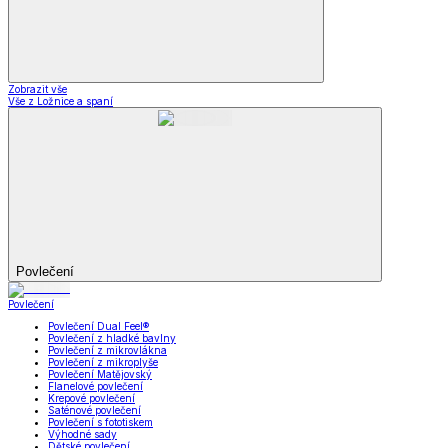
Zobrazit vše
Vše z Ložnice a spaní
Povlečení
Povlečení
Povlečení Dual Feel®
Povlečení z hladké bavlny
Povlečení z mikrovlákna
Povlečení z mikroplyše
Povlečení Matějovský
Flanelové povlečení
Krepové povlečení
Saténové povlečení
Povlečení s fototiskem
Výhodné sady
Dětské povlečení