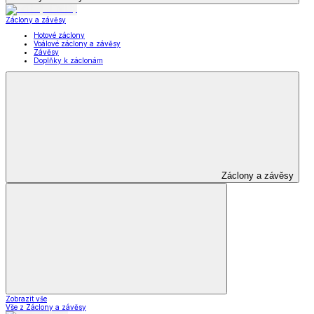
Záclony a závěsy
Hotové záclony
Voálové záclony a závěsy
Závěsy
Doplňky k záclonám
Záclony a závěsy
Zobrazit vše
Vše z Záclony a závěsy