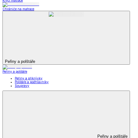
Krycí matrace
Chrániče na matrace
Peřiny a polštáře
Peřiny a polštáře
Peřiny a přikrývky
Polštáře a podhlavníky
Soupravy
Peřiny a polštáře