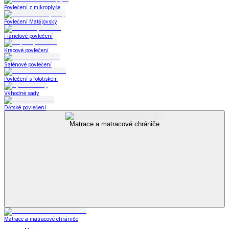
Povlečení z mikroplyše
Povlečení Matějovský
Flanelové povlečení
Krepové povlečení
Saténové povlečení
Povlečení s fototiskem
Výhodné sady
Dětské povlečení
Matrace a matracové chrániče
Matrace a matracové chrániče