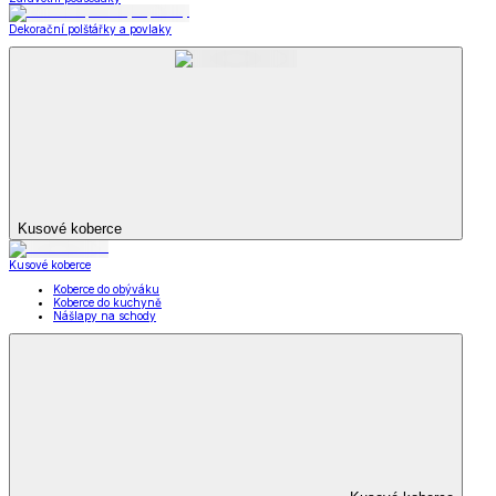
Dekorační polštářky a povlaky
Kusové koberce
Kusové koberce
Koberce do obýváku
Koberce do kuchyně
Nášlapy na schody