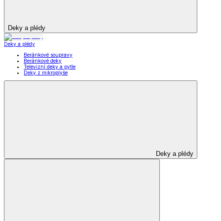
Deky a plédy
Deky a plédy
Beránkové soupravy
Beránkové deky
Televizní deky a pytle
Deky z mikroplyše
Deky a plédy