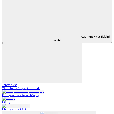
Kuchyňský a jídelní
textil
Zobrazit vše
Vše z Kuchyňský a jídelní textil
Kuchyňské zástěry a chňapky
Utěrky
Ubrusy a prostírání