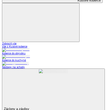
Kusové koberce
Zobrazit vše
Vše z Kusové koberce
Koberce do obýváku
Koberce do kuchyně
Nášlapy na schody
Záclony a závěsy