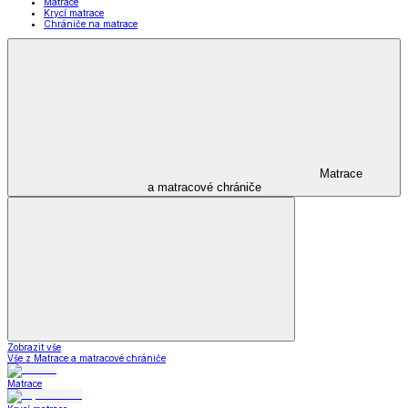
Matrace
Krycí matrace
Chrániče na matrace
Matrace
a matracové chrániče
Zobrazit vše
Vše z Matrace a matracové chrániče
Matrace