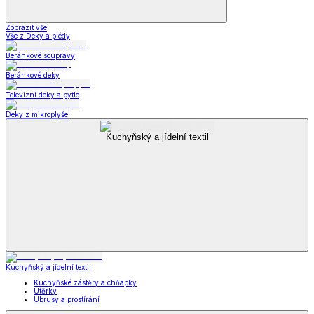
Zobrazit vše
Vše z Deky a plédy
Beránkové soupravy
Beránkové deky
Televizní deky a pytle
Deky z mikroplyše
Kuchyňský a jídelní textil
Kuchyňský a jídelní textil
Kuchyňské zástěry a chňapky
Utěrky
Ubrusy a prostírání