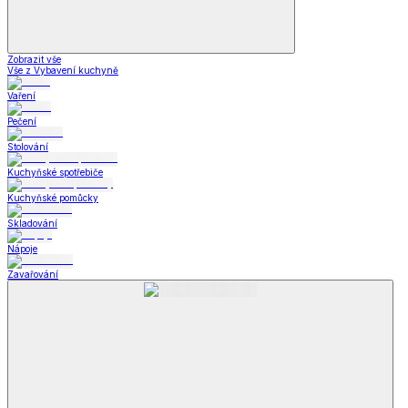
Zobrazit vše
Vše z Vybavení kuchyně
Vaření
Pečení
Stolování
Kuchyňské spotřebiče
Kuchyňské pomůcky
Skladování
Nápoje
Zavařování