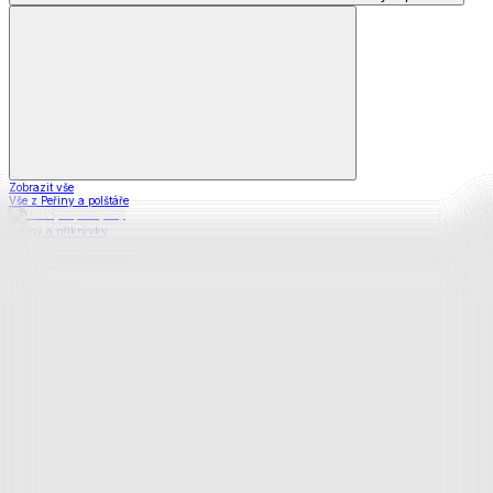
Zobrazit vše
Vše z Peřiny a polštáře
Peřiny a přikrývky
Polštáře a podhlavníky
Soupravy
Prostěradla