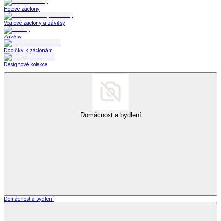
Hotové záclony
Voálové záclony a závěsy
Závěsy
Doplňky k záclonám
Designové kolekce
Domácnost a bydlení
Domácnost a bydlení