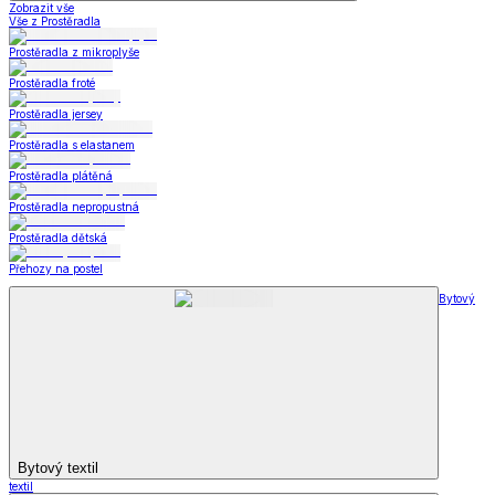
Zobrazit vše
Vše z Prostěradla
Prostěradla z mikroplyše
Prostěradla froté
Prostěradla jersey
Prostěradla s elastanem
Prostěradla plátěná
Prostěradla nepropustná
Prostěradla dětská
Přehozy na postel
Bytový
Bytový textil
textil