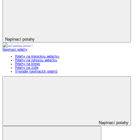
Napínací potahy
Napínací potahy
Potahy na klasickou sedačku
Potahy na rohovou sedačku
Potahy na křeslo
Potahy na židle
Výprodej napínacích potahů
Napínací potahy