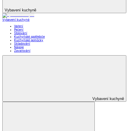
Vybavení kuchyně
Vybavení kuchyně
Vaření
Pečení
Stolování
Kuchyňské spotřebiče
Kuchyňské pomůcky
Skladování
Nápoje
Zavařování
Vybavení kuchyně