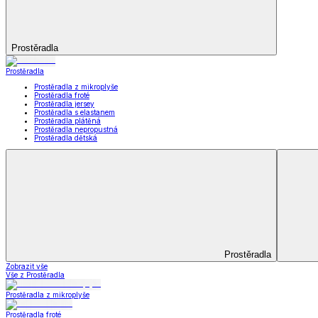
Matrace
Krycí matrace
Chrániče na matrace
Peřiny a polštáře
Peřiny a polštáře
Peřiny a přikrývky
Polštáře a podhlavníky
Soupravy