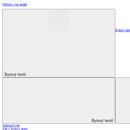
Prostěradla dětská
Prostěradla
Zobrazit vše
Vše z Prostěradla
Prostěradla z mikroplyše
Prostěradla froté
Prostěradla jersey
Prostěradla s elastanem
Prostěradla plátěná
Prostěradla nepropustná
Prostěradla dětská
Přehozy na postel