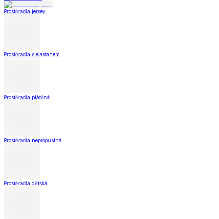
Peřiny a polštáře
Zobrazit vše
Vše z Peřiny a polštáře
Peřiny a přikrývky
Polštáře a podhlavníky
Soupravy
Prostěradla
Prostěradla
Prostěradla z mikroplyše
Prostěradla froté
Prostěradla jersey
Prostěradla s elastanem
Prostěradla plátěná
Prostěradla nepropustná