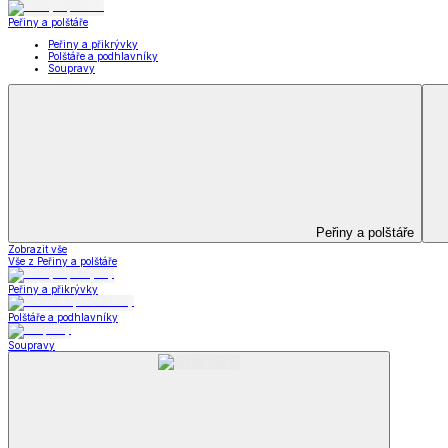
Dětské povlečení
Matrace a matracové chrániče
Matrace a matracové chrániče
Matrace
Krycí matrace
Chrániče na matrace
Matrace a matracové c
Zobrazit vše
Vše z Matrace a matracové chrániče