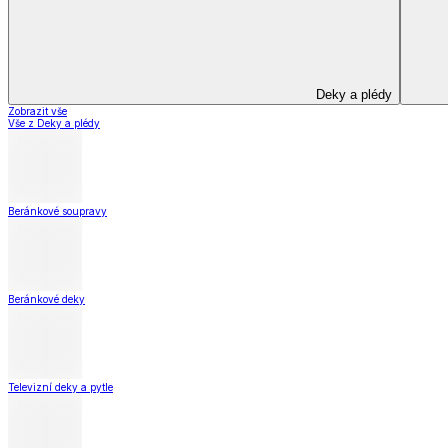
Deky a plédy
Deky a plédy
Beránkové soupravy
Beránkové deky
Televizní deky a pytle
Deky z mikroplyše
Deky a plédy
Zobrazit vše
Vše z Deky a plédy
Beránkové soupravy
Beránkové deky
Televizní deky a pytle