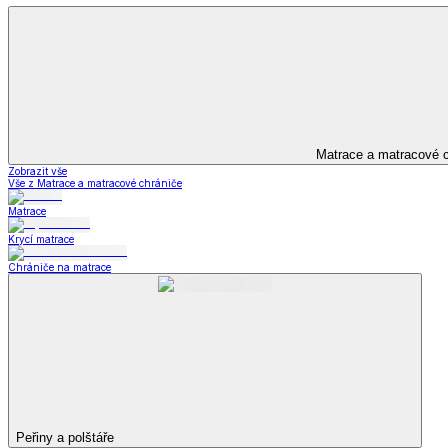
Povlečení
Zobrazit vše
Vše z Povlečení
Povlečení Dual Feel®
Povlečení z hladké bavlny
Povlečení z mikrovlákna
Povlečení z mikroplyše
Povlečení Matějovský
Flanelové povlečení
Krepové povlečení
Saténové povlečení
Povlečení s fototiskem
Výhodné sady