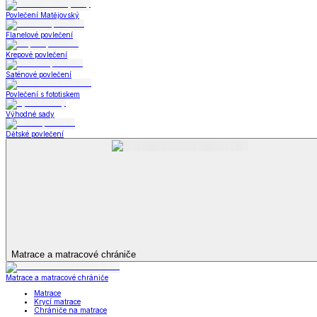
Ložnice a spaní
Zobrazit vše
Vše z Ložnice a spaní
Povlečení
Povlečení
Povlečení Dual Feel®
Povlečení z hladké bavlny
Povlečení z mikrovlákna
Povlečení z mikroplyše
Povlečení Matějovský
Flanelové povlečení
Krepové povlečení
Saténové povlečení
Povlečení s fototiskem
Výhodné sady
Dětské povlečení