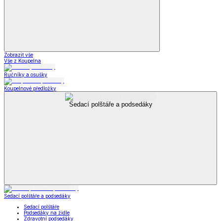
Zobrazit vše
Vše z Koupelna
Ručníky a osušky
Koupelnové předložky
Sedací polštáře a podsedáky
Sedací polštáře a podsedáky
Sedací polštáře
Podsedáky na židle
Zdravotní podsedáky