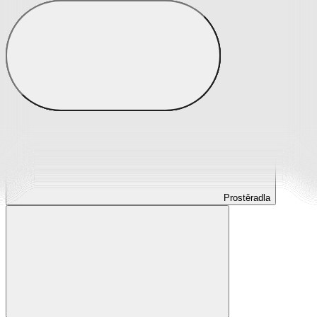
Prostěradla
Prostěradla z mikroplyše
Prostěradla froté
Prostěradla jersey
Prostěradla s elastanem
Prostěradla plátěná
Prostěradla nepropustná
Prostěradla dětská
Prostěradla