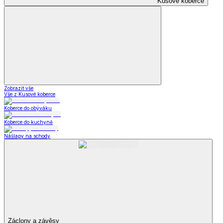
Kusové koberce
Zobrazit vše
Vše z Kusové koberce
Koberce do obýváku
Koberce do kuchyně
Nášlapy na schody
Záclony a závěsy