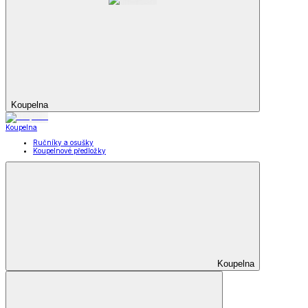
Koupelna
Koupelna
Ručníky a osušky
Koupelnové předložky
Koupelna