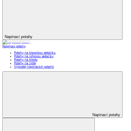
Napínací potahy
Napínací potahy
Potahy na klasickou sedačku
Potahy na rohovou sedačku
Potahy na křeslo
Potahy na židle
Výprodej napínacích potahů
Napínací potahy