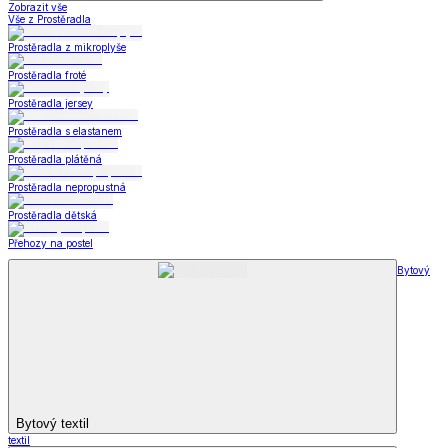
Zobrazit vše
Vše z Prostěradla
Prostěradla z mikroplyše
Prostěradla froté
Prostěradla jersey
Prostěradla s elastanem
Prostěradla plátěná
Prostěradla nepropustná
Prostěradla dětská
Přehozy na postel
Bytový
Bytový textil
textil