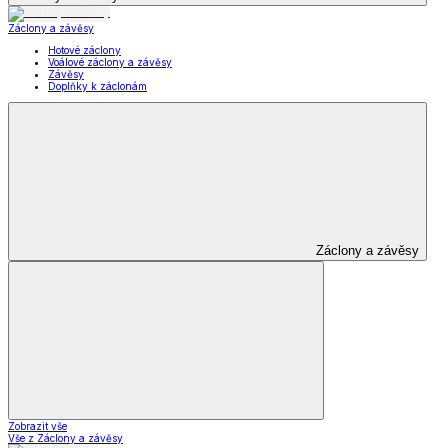
Záclony a závěsy
Hotové záclony
Voálové záclony a závěsy
Závěsy
Doplňky k záclonám
Záclony a závěsy
Zobrazit vše
Vše z Záclony a závěsy