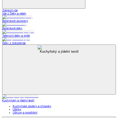
Zobrazit vše
Vše z Deky a plédy
Beránkové soupravy
Beránkové deky
Televizní deky a pytle
Deky z mikroplyše
Kuchyňský a jídelní textil
Kuchyňský a jídelní textil
Kuchyňské zástěry a chňapky
Utěrky
Ubrusy a prostírání