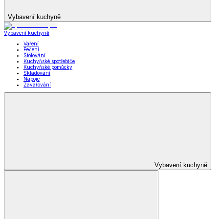
Vybavení kuchyně
Vybavení kuchyně
Vaření
Pečení
Stolování
Kuchyňské spotřebiče
Kuchyňské pomůcky
Skladování
Nápoje
Zavařování
Vybavení kuchyně