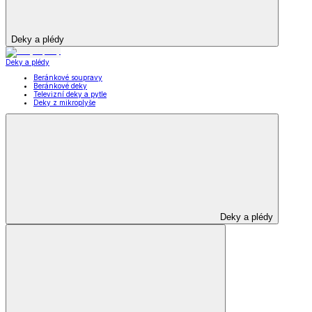
Deky a plédy
Deky a plédy
Beránkové soupravy
Beránkové deky
Televizní deky a pytle
Deky z mikroplyše
Deky a plédy