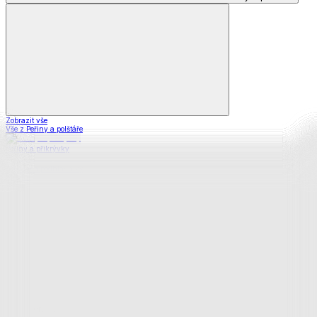
Zobrazit vše
Vše z Peřiny a polštáře
Peřiny a přikrývky
Polštáře a podhlavníky
Soupravy
Prostěradla