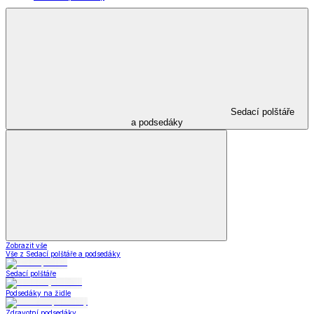
Sedací polštáře
a podsedáky
Zobrazit vše
Vše z Sedací polštáře a podsedáky
Sedací polštáře
Podsedáky na židle
Zdravotní podsedáky