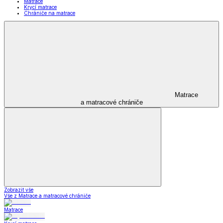
Matrace
Krycí matrace
Chrániče na matrace
Matrace
a matracové chrániče
Zobrazit vše
Vše z Matrace a matracové chrániče
Matrace