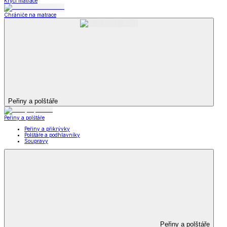
Krycí matrace
Chrániče na matrace
Peřiny a polštáře
Peřiny a polštáře
Peřiny a přikrývky
Polštáře a podhlavníky
Soupravy
Peřiny a polštáře