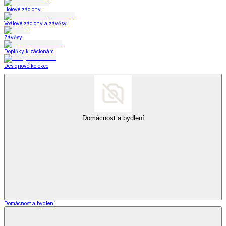
Hotové záclony
Voálové záclony a závěsy
Závěsy
Doplňky k záclonám
Designové kolekce
Domácnost a bydlení
Domácnost a bydlení