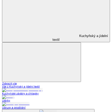
Kuchyňský a jídelní
textil
Zobrazit vše
Vše z Kuchyňský a jídelní textil
Kuchyňské zástěry a chňapky
Utěrky
Ubrusy a prostírání