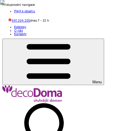
Přístupnostní navigace
Přejít k obsahu
491 204 205
dnes
7
-
22
h
Katalogy
O nás
Kontakty
Menu