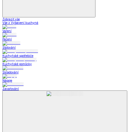
Zobrazit vše
Vše z Vybavení kuchyně
Vaření
Pečení
Stolování
Kuchyňské spotřebiče
Kuchyňské pomůcky
Skladování
Nápoje
Zavařování