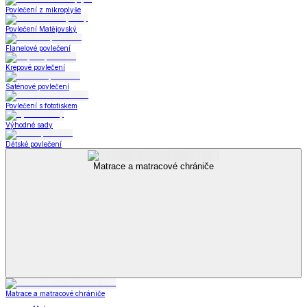
Povlečení z mikroplyše
Povlečení Matějovský
Flanelové povlečení
Krepové povlečení
Saténové povlečení
Povlečení s fototiskem
Výhodné sady
Dětské povlečení
Matrace a matracové chrániče
Matrace a matracové chrániče