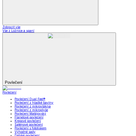
Zobrazit vše
Vše z Ložnice a spaní
Povlečení
Povlečení
Povlečení Dual Feel®
Povlečení z hladké bavlny
Povlečení z mikrovlákna
Povlečení z mikroplyše
Povlečení Matějovský
Flanelové povlečení
Krepové povlečení
Saténové povlečení
Povlečení s fototiskem
Výhodné sady
Dětské povlečení