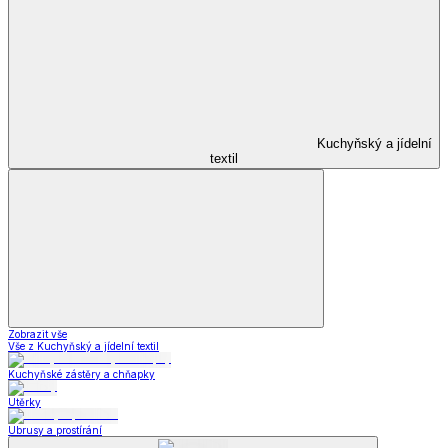
Kuchyňský a jídelní
textil
Zobrazit vše
Vše z Kuchyňský a jídelní textil
Kuchyňské zástěry a chňapky
Utěrky
Ubrusy a prostírání