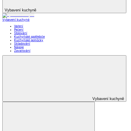
Vybavení kuchyně
Vybavení kuchyně
Vaření
Pečení
Stolování
Kuchyňské spotřebiče
Kuchyňské pomůcky
Skladování
Nápoje
Zavařování
Vybavení kuchyně