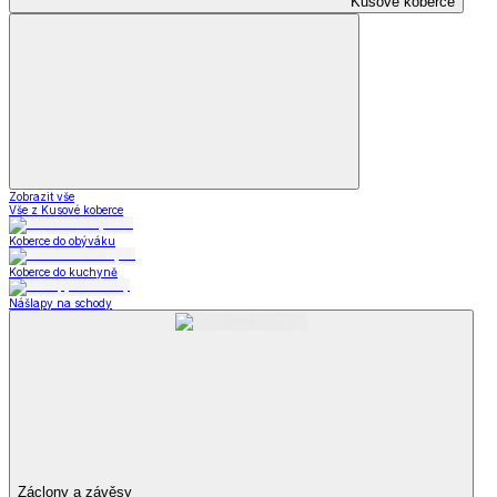
Kusové koberce
Zobrazit vše
Vše z Kusové koberce
Koberce do obýváku
Koberce do kuchyně
Nášlapy na schody
Záclony a závěsy