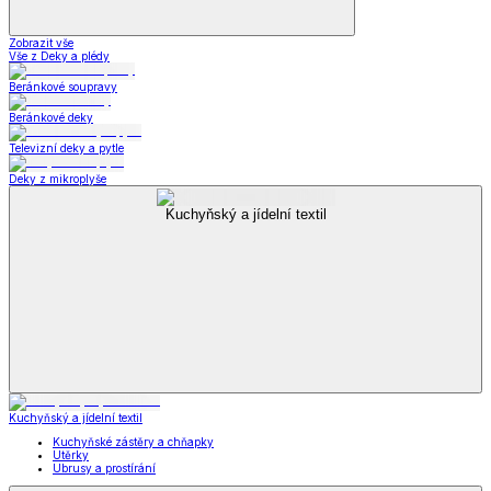
Zobrazit vše
Vše z Deky a plédy
Beránkové soupravy
Beránkové deky
Televizní deky a pytle
Deky z mikroplyše
Kuchyňský a jídelní textil
Kuchyňský a jídelní textil
Kuchyňské zástěry a chňapky
Utěrky
Ubrusy a prostírání