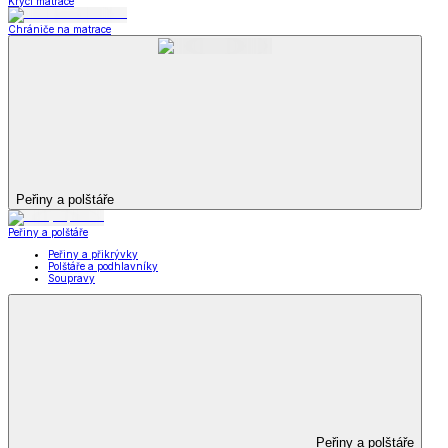
Krycí matrace
Chrániče na matrace
Peřiny a polštáře
Peřiny a polštáře
Peřiny a přikrývky
Polštáře a podhlavníky
Soupravy
Peřiny a polštáře