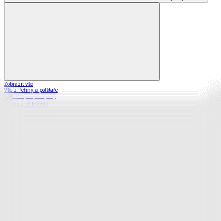
Zobrazit vše
Vše z Peřiny a polštáře
Peřiny a přikrývky
Polštáře a podhlavníky
Soupravy
Prostěradla