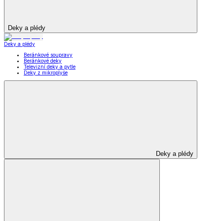
Deky a plédy
Deky a plédy
Beránkové soupravy
Beránkové deky
Televizní deky a pytle
Deky z mikroplyše
Deky a plédy