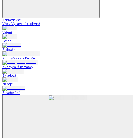
Zobrazit vše
Vše z Vybavení kuchyně
Vaření
Pečení
Stolování
Kuchyňské spotřebiče
Kuchyňské pomůcky
Skladování
Nápoje
Zavařování