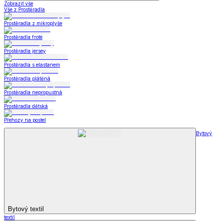
Zobrazit vše
Vše z Prostěradla
Prostěradla z mikroplyše
Prostěradla froté
Prostěradla jersey
Prostěradla s elastanem
Prostěradla plátěná
Prostěradla nepropustná
Prostěradla dětská
Přehozy na postel
Bytový
Bytový textil
textil