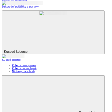
Dekorační polštářky a povlaky
Kusové koberce
Kusové koberce
Koberce do obýváku
Koberce do kuchyně
Nášlapy na schody