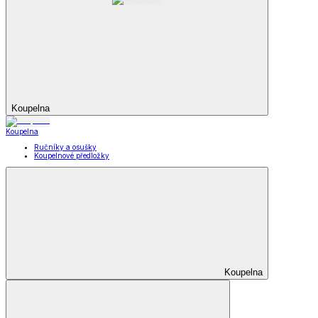
Koupelna
Koupelna
Ručníky a osušky
Koupelnové předložky
Koupelna