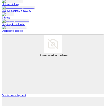
Hotové záclony
Voálové záclony a závěsy
Závěsy
Doplňky k záclonám
Designové kolekce
Domácnost a bydlení
Domácnost a bydlení