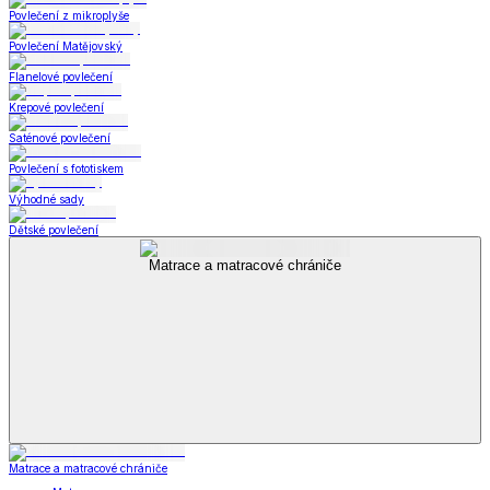
Povlečení z mikroplyše
Povlečení Matějovský
Flanelové povlečení
Krepové povlečení
Saténové povlečení
Povlečení s fototiskem
Výhodné sady
Dětské povlečení
Matrace a matracové chrániče
Matrace a matracové chrániče