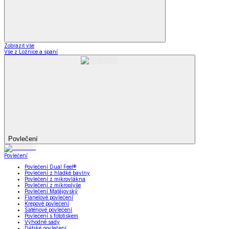
Zobrazit vše
Vše z Ložnice a spaní
Povlečení
Povlečení
Povlečení Dual Feel®
Povlečení z hladké bavlny
Povlečení z mikrovlákna
Povlečení z mikroplyše
Povlečení Matějovský
Flanelové povlečení
Krepové povlečení
Saténové povlečení
Povlečení s fototiskem
Výhodné sady
Dětské povlečení