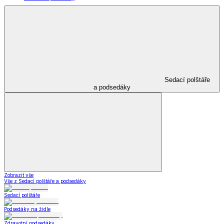
Sedací polštáře
a podsedáky
Zobrazit vše
Vše z Sedací polštáře a podsedáky
Sedací polštáře
Podsedáky na židle
Zdravotní podsedáky