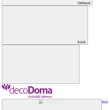
Oblíbené
Košík
Nově