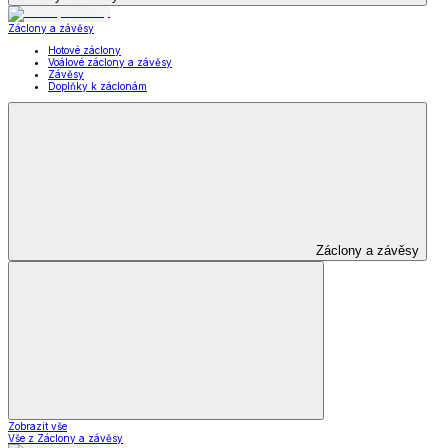
Záclony a závěsy
Hotové záclony
Voálové záclony a závěsy
Závěsy
Doplňky k záclonám
Záclony a závěsy
Zobrazit vše
Vše z Záclony a závěsy