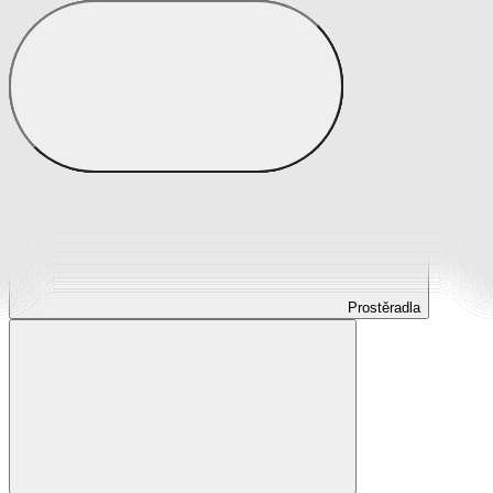
Prostěradla
Prostěradla z mikroplyše
Prostěradla froté
Prostěradla jersey
Prostěradla s elastanem
Prostěradla plátěná
Prostěradla nepropustná
Prostěradla dětská
Prostěradla