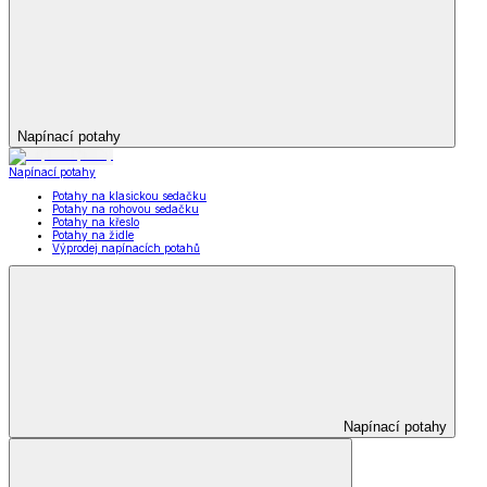
Napínací potahy
Napínací potahy
Potahy na klasickou sedačku
Potahy na rohovou sedačku
Potahy na křeslo
Potahy na židle
Výprodej napínacích potahů
Napínací potahy