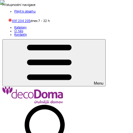
Přístupnostní navigace
Přejít k obsahu
491 204 205
dnes
7
-
22
h
Katalogy
O nás
Kontakty
Menu