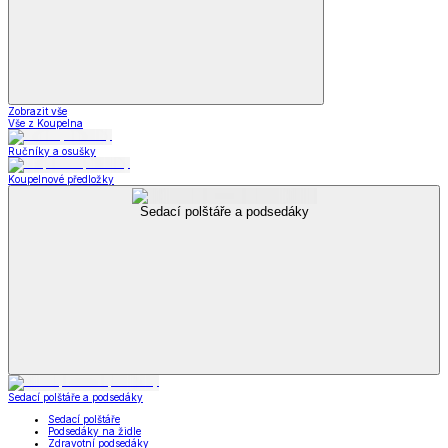
Zobrazit vše
Vše z Koupelna
Ručníky a osušky
Koupelnové předložky
Sedací polštáře a podsedáky
Sedací polštáře a podsedáky
Sedací polštáře
Podsedáky na židle
Zdravotní podsedáky