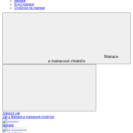
Matrace
Krycí matrace
Chrániče na matrace
Matrace
a matracové chrániče
Zobrazit vše
Vše z Matrace a matracové chrániče
Matrace