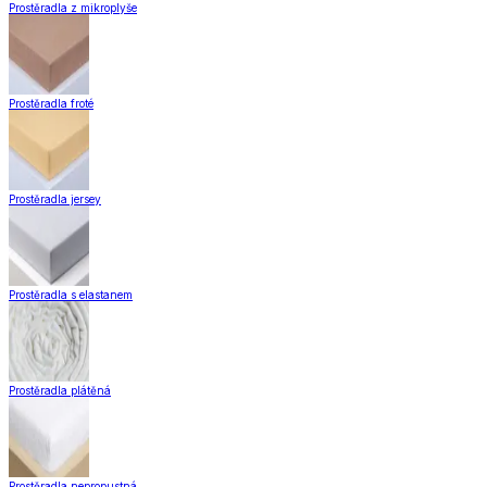
Prostěradla z mikroplyše
Prostěradla froté
Prostěradla jersey
Prostěradla s elastanem
Prostěradla plátěná
Prostěradla nepropustná