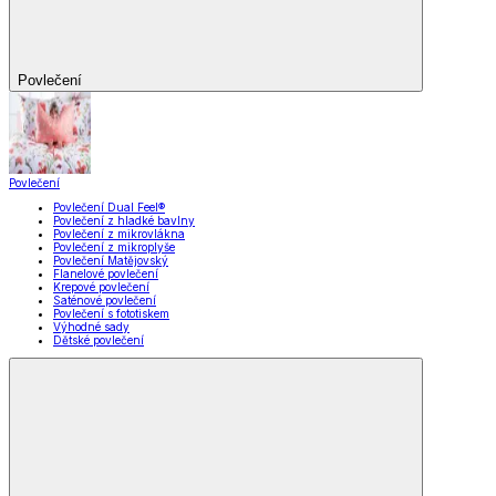
Povlečení
Povlečení
Povlečení Dual Feel®
Povlečení z hladké bavlny
Povlečení z mikrovlákna
Povlečení z mikroplyše
Povlečení Matějovský
Flanelové povlečení
Krepové povlečení
Saténové povlečení
Povlečení s fototiskem
Výhodné sady
Dětské povlečení