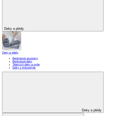
Deky a plédy
Deky a plédy
Beránkové soupravy
Beránkové deky
Televizní deky a pytle
Deky z mikroplyše
Deky a plédy