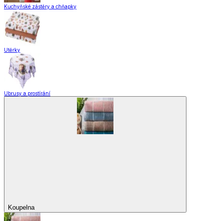
Kuchyňské zástěry a chňapky
Utěrky
Ubrusy a prostírání
Koupelna