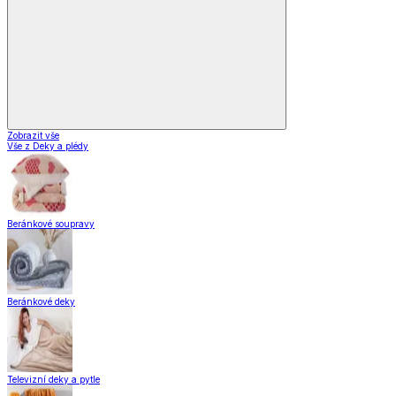
Zobrazit vše
Vše z Deky a plédy
Beránkové soupravy
Beránkové deky
Televizní deky a pytle