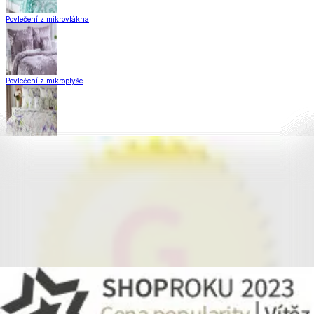
Povlečení z mikrovlákna
Povlečení z mikroplyše
Povlečení Matějovský
Flanelové povlečení
Krepové povlečení