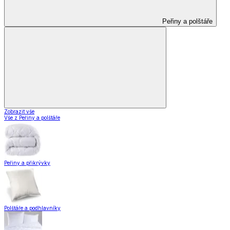
Peřiny a polštáře
Zobrazit vše
Vše z Peřiny a polštáře
Peřiny a přikrývky
Polštáře a podhlavníky