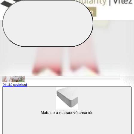
Saténové povlečení
Povlečení s fototiskem
Výhodné sady
Dětské povlečení
Matrace a matracové chrániče