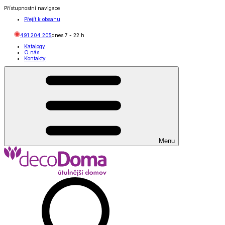
Přístupnostní navigace
Přejít k obsahu
491 204 205
dnes
7
-
22
h
Katalogy
O nás
Kontakty
Menu