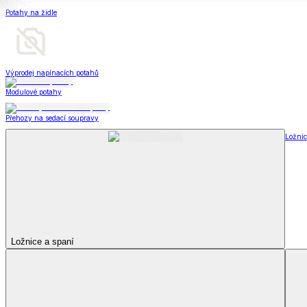
Soupravy
Prostěradla
Prostěradla
Prostěradla z mikroplyše
Prostěradla froté
Prostěradla jersey
Prostěradla s elastanem
Prostěradla plátěná
Prostěradla nepropustná
Prostěradla dětská