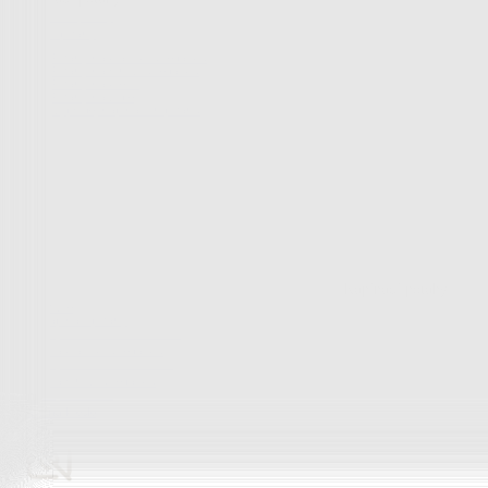
Peřiny a polštáře
Peřiny a polštáře
Peřiny a přikrývky
Polštáře a podhlavníky
Soupravy
Peřiny a polštáře
Zobrazit vše
Vše z Peřiny a polštáře
Peřiny a přikrývky
Polštáře a podhlavníky