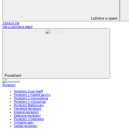
Prostěradla
Zobrazit vše
Vše z Prostěradla
Prostěradla z mikroplyše
Prostěradla froté
Prostěradla jersey
Prostěradla s elastanem
Prostěradla plátěná
Prostěradla nepropustná
Prostěradla dětská
Přehozy na postel
Bytový text