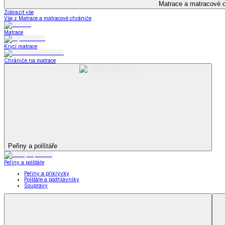
Kuchyňský a jídelní textil
Kuchyňský a jídelní textil
Kuchyňské zástěry a chňapky
Utěrky
Ubrusy a prostírání
Kuchyňský a jídelní tex
Zobrazit vše
Vše z Kuchyňský a jídelní textil
Kuchyňské zástěry a chňapky
Utěrky
Ubrusy a prostírání