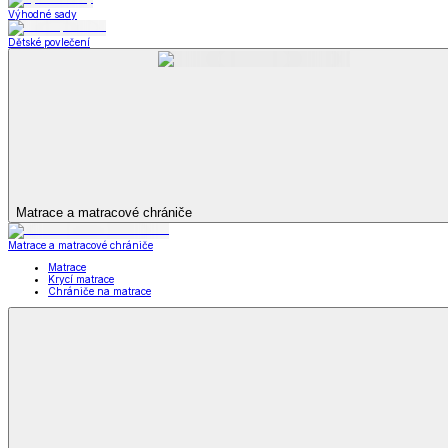
Televizní deky a pytle
Deky z mikroplyše
Deky a plédy
Zobrazit vše
Vše z Deky a plédy
Beránkové soupravy
Beránkové deky
Televizní deky a pytle
Deky z mikroplyše