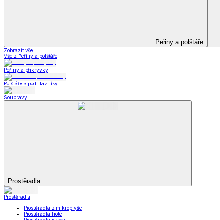
Koupelna
Koupelna
Ručníky a osušky
Koupelnové předložky
Koupelna
Zobrazit vše
Vše z Koupelna
Ručníky a osušky
Koupelnové předložky