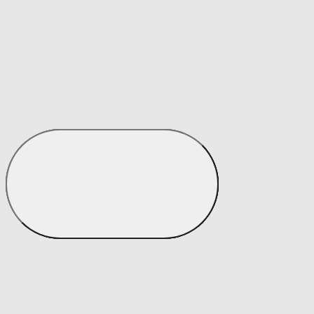
Matrace a matracové chrániče
Matrace a matracové chrániče
Matrace
Krycí matrace
Chrániče na matrace
Matrace a matracové c
Zobrazit vše
Vše z Matrace a matracové chrániče
Matrace
Krycí matrace
Chrániče na matrace