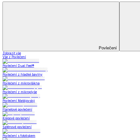
Bytový textil
Bytový textil
Zobrazit vše
Vše z Bytový textil
Deky a plédy
Deky a plédy
Beránkové soupravy
Beránkové deky