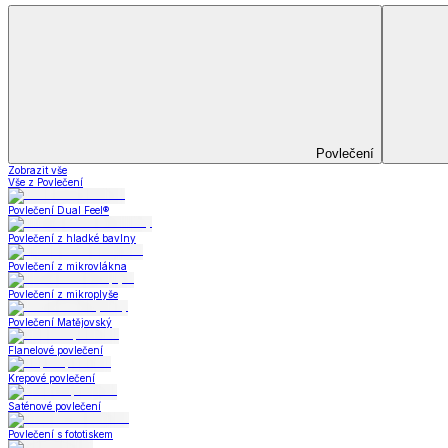
Bytový textil
Bytový textil
Zobrazit vše
Vše z Bytový textil
Deky a plédy
Deky a plédy
Beránkové soupravy
Beránkové deky