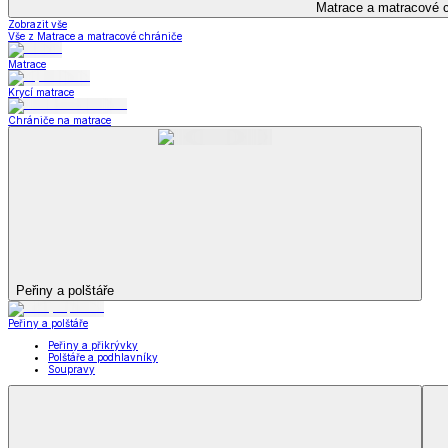
Kuchyňský a jídelní textil
Kuchyňský a jídelní textil
Kuchyňské zástěry a chňapky
Utěrky
Ubrusy a prostírání
Kuchyňský a jídelní tex
Zobrazit vše
Vše z Kuchyňský a jídelní textil
Kuchyňské zástěry a chňapky
Utěrky
Ubrusy a prostírání