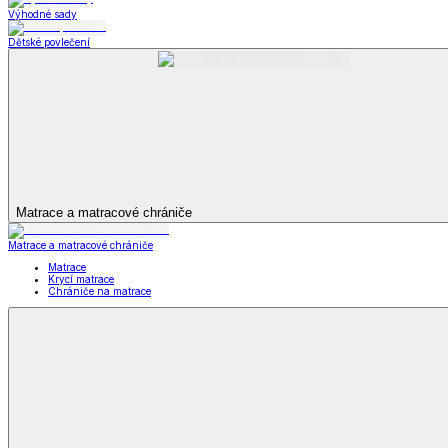
Televizní deky a pytle
Deky z mikroplyše
Deky a plédy
Zobrazit vše
Vše z Deky a plédy
Beránkové soupravy
Beránkové deky
Televizní deky a pytle
Deky z mikroplyše