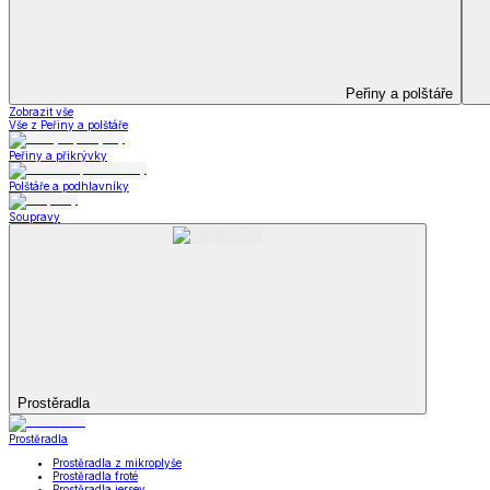
Koupelna
Koupelna
Ručníky a osušky
Koupelnové předložky
Koupelna
Zobrazit vše
Vše z Koupelna
Ručníky a osušky
Koupelnové předložky