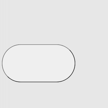
Matrace a matracové chrániče
Matrace a matracové chrániče
Matrace
Krycí matrace
Chrániče na matrace
Matrace a matracové c
Zobrazit vše
Vše z Matrace a matracové chrániče
Matrace
Krycí matrace
Chrániče na matrace