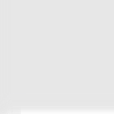
Peřiny a polštáře
Peřiny a polštáře
Peřiny a přikrývky
Polštáře a podhlavníky
Soupravy
Peřiny a polštáře
Zobrazit vše
Vše z Peřiny a polštáře
Peřiny a přikrývky
Polštáře a podhlavníky