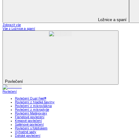
Prostěradla
Zobrazit vše
Vše z Prostěradla
Prostěradla z mikroplyše
Prostěradla froté
Prostěradla jersey
Prostěradla s elastanem
Prostěradla plátěná
Prostěradla nepropustná
Prostěradla dětská
Přehozy na postel
Bytový text