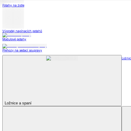
Soupravy
Prostěradla
Prostěradla
Prostěradla z mikroplyše
Prostěradla froté
Prostěradla jersey
Prostěradla s elastanem
Prostěradla plátěná
Prostěradla nepropustná
Prostěradla dětská