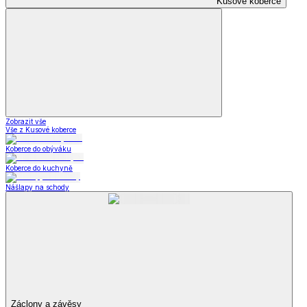
Kusové koberce
Zobrazit vše
Vše z Kusové koberce
Koberce do obýváku
Koberce do kuchyně
Nášlapy na schody
Záclony a závěsy