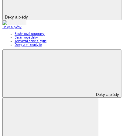
Deky a plédy
Deky a plédy
Beránkové soupravy
Beránkové deky
Televizní deky a pytle
Deky z mikroplyše
Deky a plédy