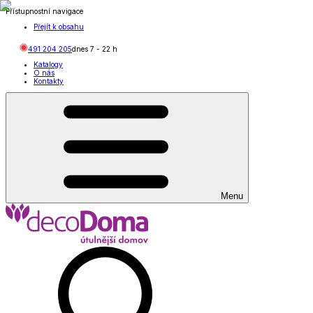
Přístupnostní navigace
Přejít k obsahu
491 204 205
dnes
7
-
22
h
Katalogy
O nás
Kontakty
Menu