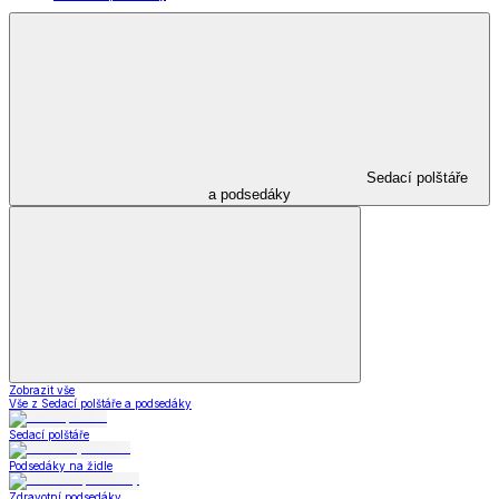
Sedací polštáře
a podsedáky
Zobrazit vše
Vše z Sedací polštáře a podsedáky
Sedací polštáře
Podsedáky na židle
Zdravotní podsedáky