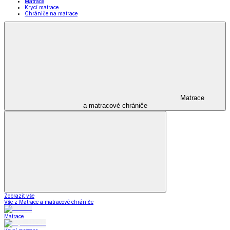
Matrace
Krycí matrace
Chrániče na matrace
Matrace
a matracové chrániče
Zobrazit vše
Vše z Matrace a matracové chrániče
Matrace