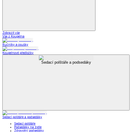
Zobrazit vše
Vše z Koupelna
Ručníky a osušky
Koupelnové předložky
Sedací polštáře a podsedáky
Sedací polštáře a podsedáky
Sedací polštáře
Podsedáky na židle
Zdravotní podsedáky