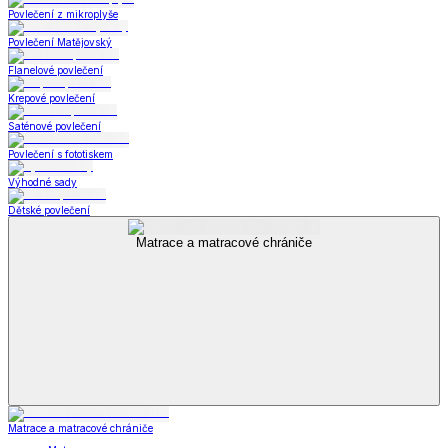
Povlečení z mikroplyše
Povlečení Matějovský
Flanelové povlečení
Krepové povlečení
Saténové povlečení
Povlečení s fototiskem
Výhodné sady
Dětské povlečení
Matrace a matracové chrániče
Matrace a matracové chrániče