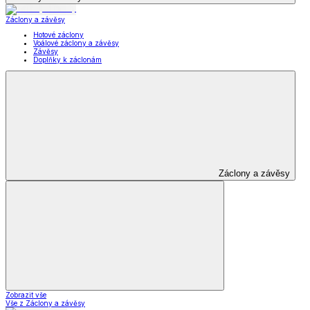
Záclony a závěsy
Hotové záclony
Voálové záclony a závěsy
Závěsy
Doplňky k záclonám
Záclony a závěsy
Zobrazit vše
Vše z Záclony a závěsy