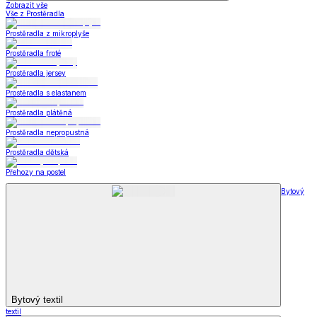
Zobrazit vše
Vše z Prostěradla
Prostěradla z mikroplyše
Prostěradla froté
Prostěradla jersey
Prostěradla s elastanem
Prostěradla plátěná
Prostěradla nepropustná
Prostěradla dětská
Přehozy na postel
Bytový
Bytový textil
textil