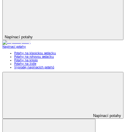
Napínací potahy
Napínací potahy
Potahy na klasickou sedačku
Potahy na rohovou sedačku
Potahy na křeslo
Potahy na židle
Výprodej napínacích potahů
Napínací potahy