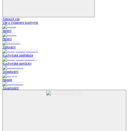
Zobrazit vše
Vše z Vybavení kuchyně
Vaření
Pečení
Stolování
Kuchyňské spotřebiče
Kuchyňské pomůcky
Skladování
Nápoje
Zavařování