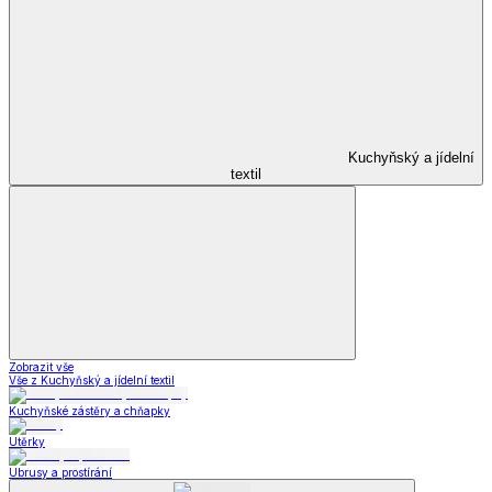
Kuchyňský a jídelní
textil
Zobrazit vše
Vše z Kuchyňský a jídelní textil
Kuchyňské zástěry a chňapky
Utěrky
Ubrusy a prostírání