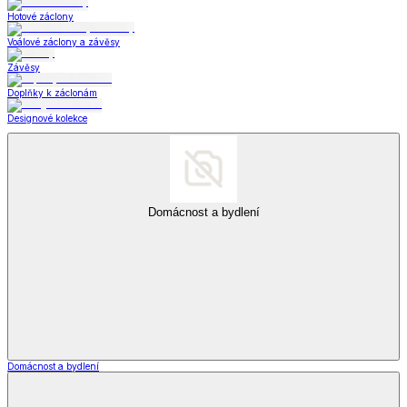
Hotové záclony
Voálové záclony a závěsy
Závěsy
Doplňky k záclonám
Designové kolekce
Domácnost a bydlení
Domácnost a bydlení