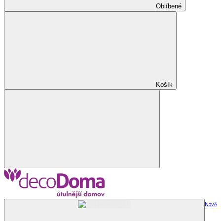
Oblíbené
Košík
Nově