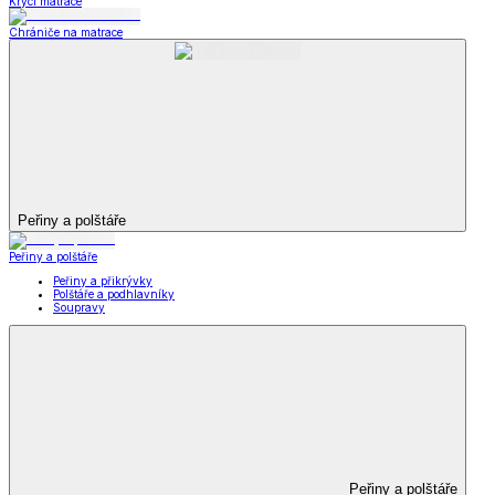
Krycí matrace
Chrániče na matrace
Peřiny a polštáře
Peřiny a polštáře
Peřiny a přikrývky
Polštáře a podhlavníky
Soupravy
Peřiny a polštáře