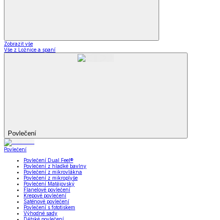
Zobrazit vše
Vše z Ložnice a spaní
Povlečení
Povlečení
Povlečení Dual Feel®
Povlečení z hladké bavlny
Povlečení z mikrovlákna
Povlečení z mikroplyše
Povlečení Matějovský
Flanelové povlečení
Krepové povlečení
Saténové povlečení
Povlečení s fototiskem
Výhodné sady
Dětské povlečení