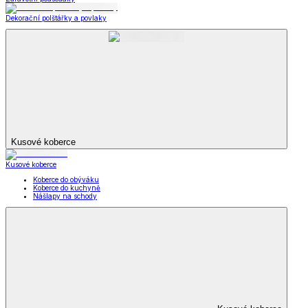
Dekorační polštářky a povlaky
Kusové koberce
Kusové koberce
Koberce do obýváku
Koberce do kuchyně
Nášlapy na schody