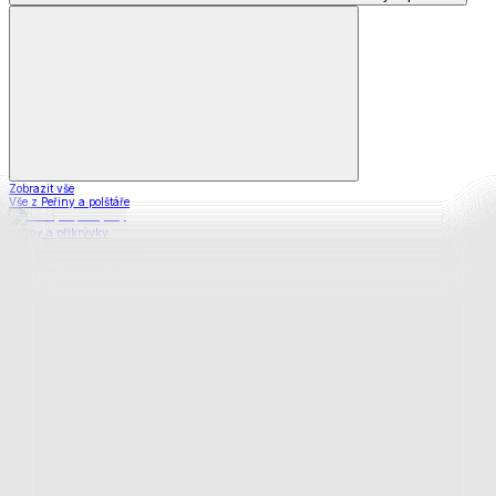
Zobrazit vše
Vše z Peřiny a polštáře
Peřiny a přikrývky
Polštáře a podhlavníky
Soupravy
Prostěradla