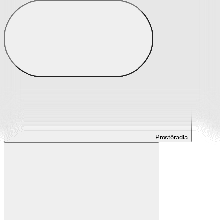
Prostěradla
Prostěradla z mikroplyše
Prostěradla froté
Prostěradla jersey
Prostěradla s elastanem
Prostěradla plátěná
Prostěradla nepropustná
Prostěradla dětská
Prostěradla