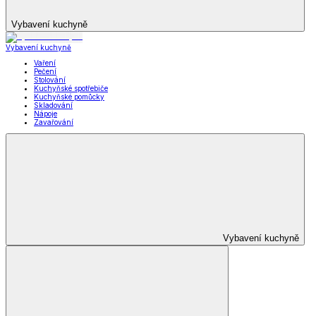
Vybavení kuchyně
Vybavení kuchyně
Vaření
Pečení
Stolování
Kuchyňské spotřebiče
Kuchyňské pomůcky
Skladování
Nápoje
Zavařování
Vybavení kuchyně