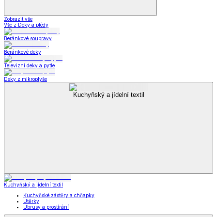
Zobrazit vše
Vše z Deky a plédy
Beránkové soupravy
Beránkové deky
Televizní deky a pytle
Deky z mikroplyše
Kuchyňský a jídelní textil
Kuchyňský a jídelní textil
Kuchyňské zástěry a chňapky
Utěrky
Ubrusy a prostírání