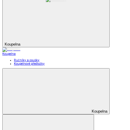
Koupelna
Koupelna
Ručníky a osušky
Koupelnové předložky
Koupelna