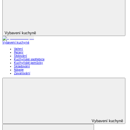
Prostěradla dD
Ubrusy a prostírání dD
Stylové doplňky dD
Krása
Krása a zdraví
a zdraví