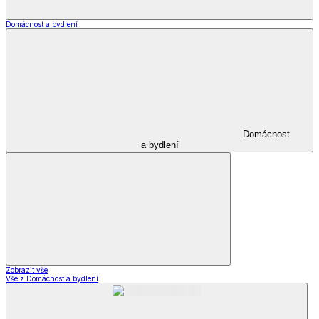
*decoDoma kolekce
Zobrazit vše
Vše z *decoDoma kolekce
Deky a povlečení Dual Feel®
Beránkové deky a soupravy dD
Ložní povlečení dD
Dekorační povlaky a polštářky dD