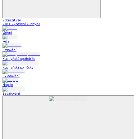
Zobrazit vše
Vše z Vybavení kuchyně
Vaření
Pečení
Stolování
Kuchyňské spotřebiče
Kuchyňské pomůcky
Skladování
Nápoje
Zavařování