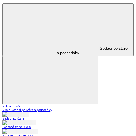
Sedací polštáře
a podsedáky
Zobrazit vše
Vše z Sedací polštáře a podsedáky
Sedací polštáře
Podsedáky na židle
Zdravotní podsedáky