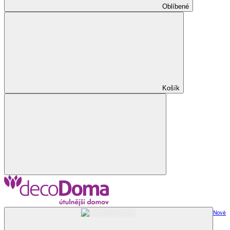
Oblíbené
Košík
Nově