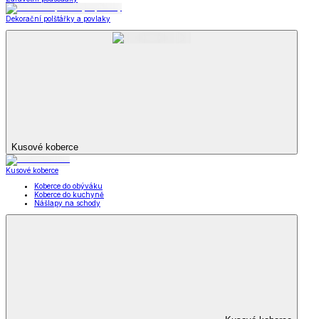
Dekorační polštářky a povlaky
Kusové koberce
Kusové koberce
Koberce do obýváku
Koberce do kuchyně
Nášlapy na schody