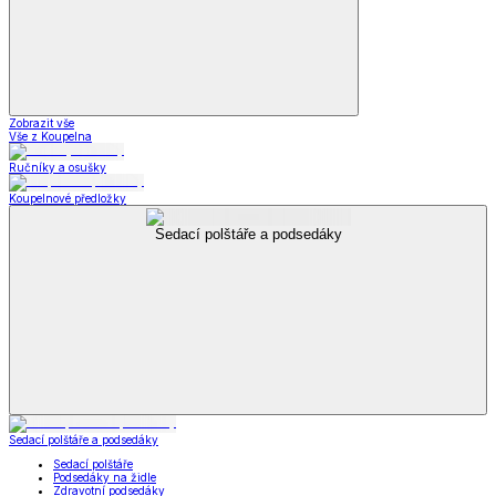
Zobrazit vše
Vše z Koupelna
Ručníky a osušky
Koupelnové předložky
Sedací polštáře a podsedáky
Sedací polštáře a podsedáky
Sedací polštáře
Podsedáky na židle
Zdravotní podsedáky