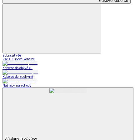
Kusové koberce
Zobrazit vše
Vše z Kusové koberce
Koberce do obýváku
Koberce do kuchyně
Nášlapy na schody
Záclony a závěsy