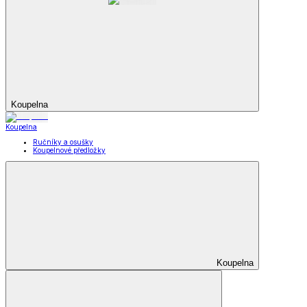
Koupelna
Koupelna
Ručníky a osušky
Koupelnové předložky
Koupelna