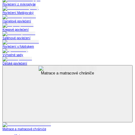
Povlečení z mikroplyše
Povlečení Matějovský
Flanelové povlečení
Krepové povlečení
Saténové povlečení
Povlečení s fototiskem
Výhodné sady
Dětské povlečení
Matrace a matracové chrániče
Matrace a matracové chrániče