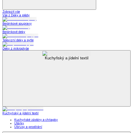
Zobrazit vše
Vše z Deky a plédy
Beránkové soupravy
Beránkové deky
Televizní deky a pytle
Deky z mikroplyše
Kuchyňský a jídelní textil
Kuchyňský a jídelní textil
Kuchyňské zástěry a chňapky
Utěrky
Ubrusy a prostírání