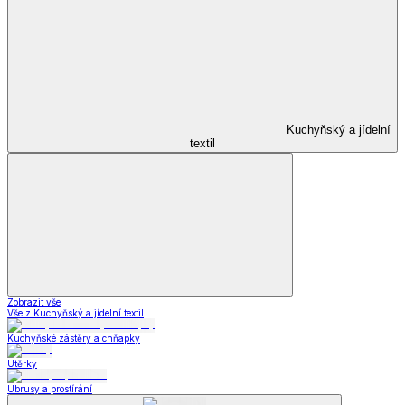
Kuchyňský a jídelní
textil
Zobrazit vše
Vše z Kuchyňský a jídelní textil
Kuchyňské zástěry a chňapky
Utěrky
Ubrusy a prostírání