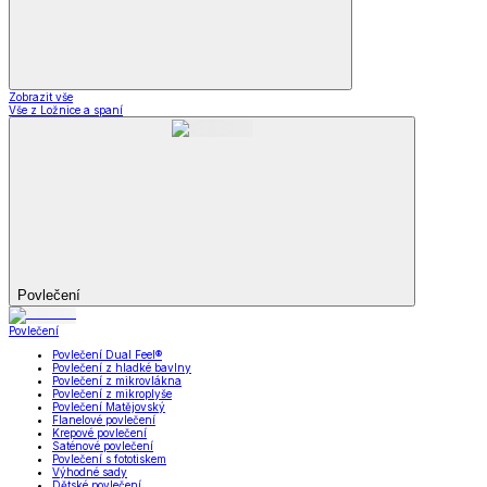
Zobrazit vše
Vše z Ložnice a spaní
Povlečení
Povlečení
Povlečení Dual Feel®
Povlečení z hladké bavlny
Povlečení z mikrovlákna
Povlečení z mikroplyše
Povlečení Matějovský
Flanelové povlečení
Krepové povlečení
Saténové povlečení
Povlečení s fototiskem
Výhodné sady
Dětské povlečení