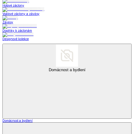
Hotové záclony
Voálové záclony a závěsy
Závěsy
Doplňky k záclonám
Designové kolekce
Domácnost a bydlení
Domácnost a bydlení