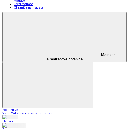
Matrace
Krycí matrace
Chrániče na matrace
Matrace
a matracové chrániče
Zobrazit vše
Vše z Matrace a matracové chrániče
Matrace