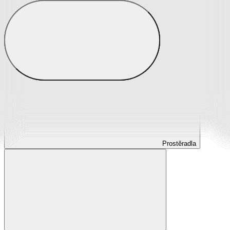
Prostěradla
Prostěradla z mikroplyše
Prostěradla froté
Prostěradla jersey
Prostěradla s elastanem
Prostěradla plátěná
Prostěradla nepropustná
Prostěradla dětská
Prostěradla