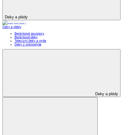
Deky a plédy
Deky a plédy
Beránkové soupravy
Beránkové deky
Televizní deky a pytle
Deky z mikroplyše
Deky a plédy