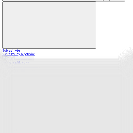
Zobrazit vše
Vše z Peřiny a polštáře
Peřiny a přikrývky
Polštáře a podhlavníky
Soupravy
Prostěradla