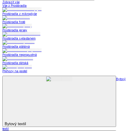
Zobrazit vše
Vše z Prostěradla
Prostěradla z mikroplyše
Prostěradla froté
Prostěradla jersey
Prostěradla s elastanem
Prostěradla plátěná
Prostěradla nepropustná
Prostěradla dětská
Přehozy na postel
Bytový
Bytový textil
textil