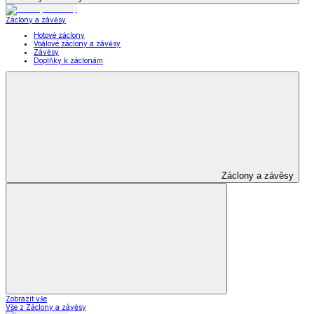
Záclony a závěsy
Hotové záclony
Voálové záclony a závěsy
Závěsy
Doplňky k záclonám
Záclony a závěsy
Zobrazit vše
Vše z Záclony a závěsy