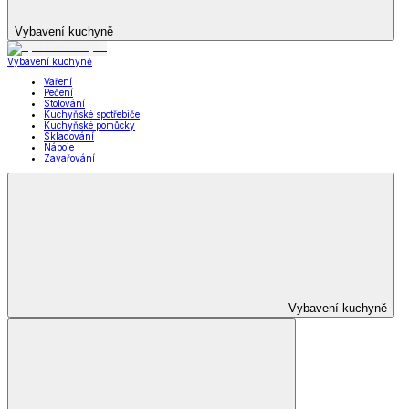
Vybavení kuchyně
Vybavení kuchyně
Vaření
Pečení
Stolování
Kuchyňské spotřebiče
Kuchyňské pomůcky
Skladování
Nápoje
Zavařování
Vybavení kuchyně