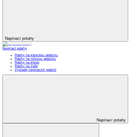
Napínací potahy
Napínací potahy
Potahy na klasickou sedačku
Potahy na rohovou sedačku
Potahy na křeslo
Potahy na židle
Výprodej napínacích potahů
Napínací potahy