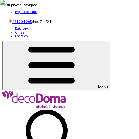
Přístupnostní navigace
Přejít k obsahu
491 204 205
dnes
7
-
22
h
Katalogy
O nás
Kontakty
Menu