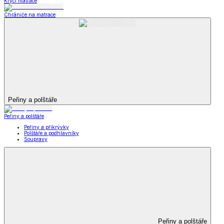
Krycí matrace
Chrániče na matrace
Peřiny a polštáře
Peřiny a polštáře
Peřiny a přikrývky
Polštáře a podhlavníky
Soupravy
Peřiny a polštáře