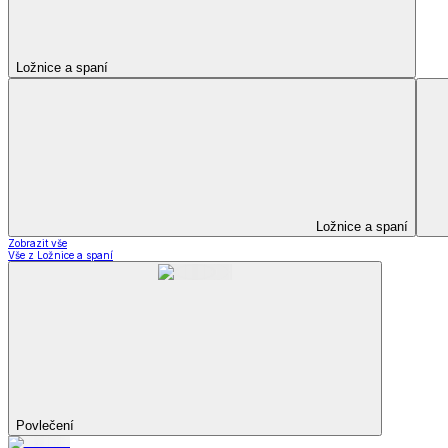
Kuchyňský a jídelní textil
Kuchyňský a jídelní textil
Kuchyňské zástěry a chňapky
Utěrky
Ubrusy a prostírání
Kuchyňský a jídelní tex
Zobrazit vše
Vše z Kuchyňský a jídelní textil
Kuchyňské zástěry a chňapky
Utěrky
Ubrusy a prostírání