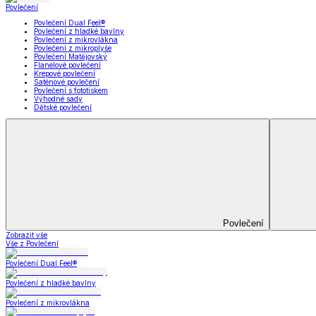
Koupelna
Koupelna
Ručníky a osušky
Koupelnové předložky
Koupelna
Zobrazit vše
Vše z Koupelna
Ručníky a osušky
Koupelnové předložky