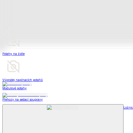
Televizní deky a pytle
Deky z mikroplyše
Deky a plédy
Zobrazit vše
Vše z Deky a plédy
Beránkové soupravy
Beránkové deky
Televizní deky a pytle
Deky z mikroplyše