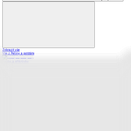
Zobrazit vše
Vše z Peřiny a polštáře
Peřiny a přikrývky
Polštáře a podhlavníky
Soupravy
Prostěradla