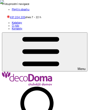
Přístupnostní navigace
Přejít k obsahu
491 204 205
dnes
7
-
22
h
Katalogy
O nás
Kontakty
Menu