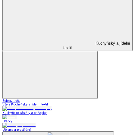
Kuchyňský a jídelní
textil
Zobrazit vše
Vše z Kuchyňský a jídelní textil
Kuchyňské zástěry a chňapky
Utěrky
Ubrusy a prostírání