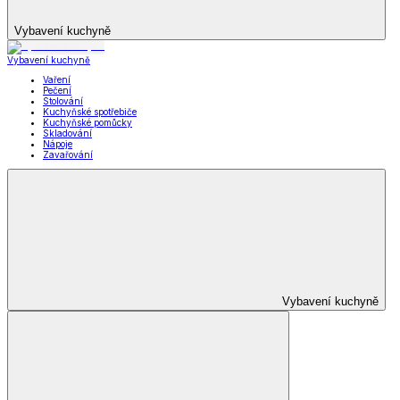
Vybavení kuchyně
Vybavení kuchyně
Vaření
Pečení
Stolování
Kuchyňské spotřebiče
Kuchyňské pomůcky
Skladování
Nápoje
Zavařování
Vybavení kuchyně