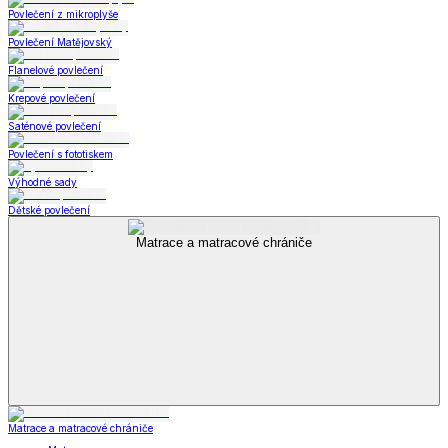
Povlečení z mikroplyše
Povlečení Matějovský
Flanelové povlečení
Krepové povlečení
Saténové povlečení
Povlečení s fototiskem
Výhodné sady
Dětské povlečení
Matrace a matracové chrániče
Matrace a matracové chrániče