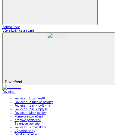
Zobrazit vše
Vše z Ložnice a spaní
Povlečení
Povlečení
Povlečení Dual Feel®
Povlečení z hladké bavlny
Povlečení z mikrovlákna
Povlečení z mikroplyše
Povlečení Matějovský
Flanelové povlečení
Krepové povlečení
Saténové povlečení
Povlečení s fototiskem
Výhodné sady
Dětské povlečení