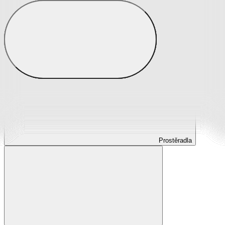
Prostěradla
Prostěradla z mikroplyše
Prostěradla froté
Prostěradla jersey
Prostěradla s elastanem
Prostěradla plátěná
Prostěradla nepropustná
Prostěradla dětská
Prostěradla