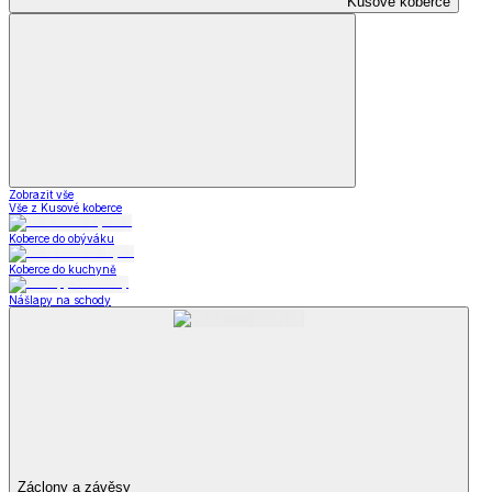
Kusové koberce
Zobrazit vše
Vše z Kusové koberce
Koberce do obýváku
Koberce do kuchyně
Nášlapy na schody
Záclony a závěsy