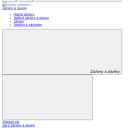
Záclony a závěsy
Hotové záclony
Voálové záclony a závěsy
Závěsy
Doplňky k záclonám
Záclony a závěsy
Zobrazit vše
Vše z Záclony a závěsy