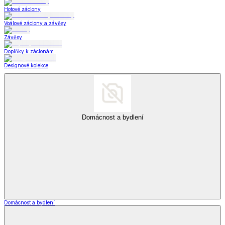
Hotové záclony
Voálové záclony a závěsy
Závěsy
Doplňky k záclonám
Designové kolekce
Domácnost a bydlení
Domácnost a bydlení