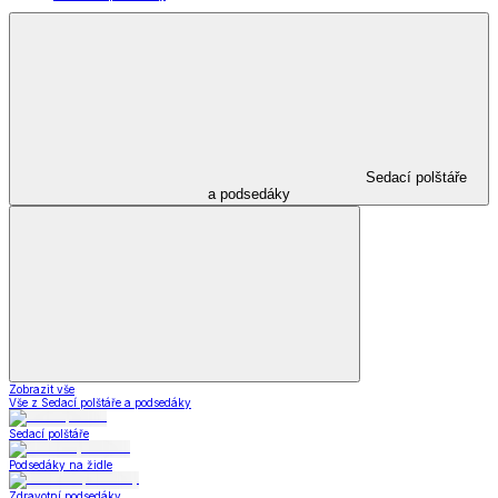
Sedací polštáře
a podsedáky
Zobrazit vše
Vše z Sedací polštáře a podsedáky
Sedací polštáře
Podsedáky na židle
Zdravotní podsedáky