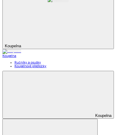
Koupelna
Koupelna
Ručníky a osušky
Koupelnové předložky
Koupelna