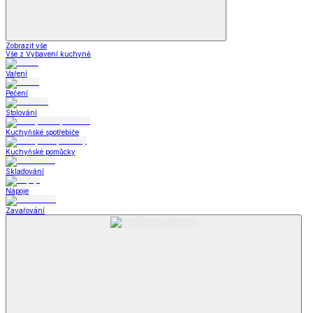
Zobrazit vše
Vše z Vybavení kuchyně
Vaření
Pečení
Stolování
Kuchyňské spotřebiče
Kuchyňské pomůcky
Skladování
Nápoje
Zavařování