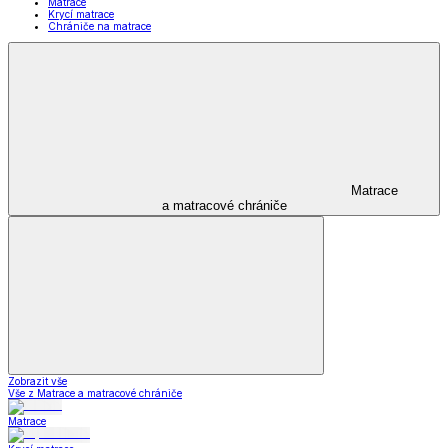
Matrace
Krycí matrace
Chrániče na matrace
Matrace
a matracové chrániče
Zobrazit vše
Vše z Matrace a matracové chrániče
Matrace