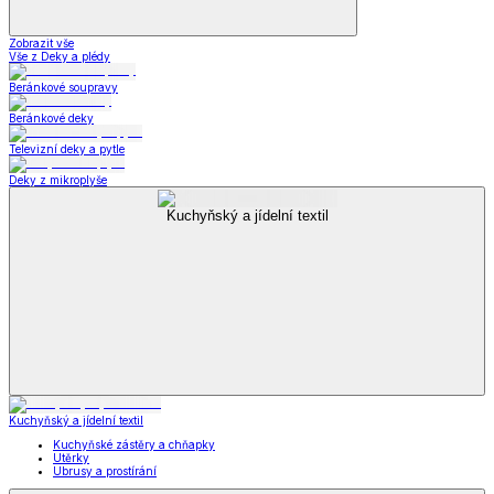
Zobrazit vše
Vše z Deky a plédy
Beránkové soupravy
Beránkové deky
Televizní deky a pytle
Deky z mikroplyše
Kuchyňský a jídelní textil
Kuchyňský a jídelní textil
Kuchyňské zástěry a chňapky
Utěrky
Ubrusy a prostírání