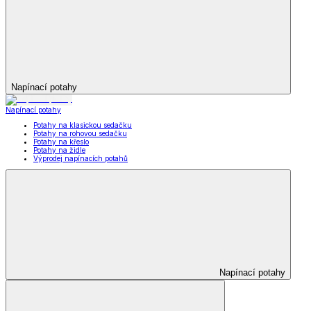
Napínací potahy
Napínací potahy
Potahy na klasickou sedačku
Potahy na rohovou sedačku
Potahy na křeslo
Potahy na židle
Výprodej napínacích potahů
Napínací potahy