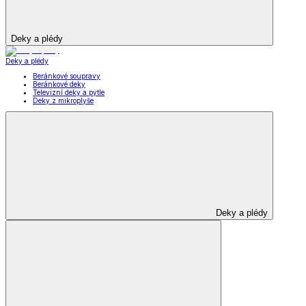
Deky a plédy
Deky a plédy
Beránkové soupravy
Beránkové deky
Televizní deky a pytle
Deky z mikroplyše
Deky a plédy