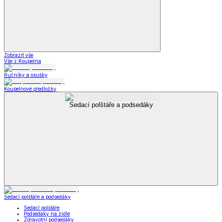
Zobrazit vše
Vše z Koupelna
Ručníky a osušky
Koupelnové předložky
Sedací polštáře a podsedáky
Sedací polštáře a podsedáky
Sedací polštáře
Podsedáky na židle
Zdravotní podsedáky