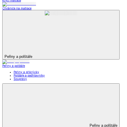
Krycí matrace
Chrániče na matrace
Peřiny a polštáře
Peřiny a polštáře
Peřiny a přikrývky
Polštáře a podhlavníky
Soupravy
Peřiny a polštáře