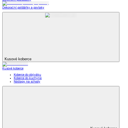
Dekorační polštářky a povlaky
Kusové koberce
Kusové koberce
Koberce do obýváku
Koberce do kuchyně
Nášlapy na schody