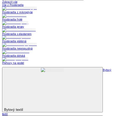
Zobrazit vše
Vše z Prostěradla
Prostěradla z mikroplyše
Prostěradla froté
Prostěradla jersey
Prostěradla s elastanem
Prostěradla plátěná
Prostěradla nepropustná
Prostěradla dětská
Přehozy na postel
Bytový
Bytový textil
textil