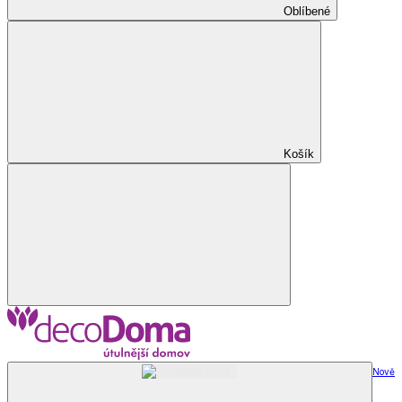
Oblíbené
Košík
Nově