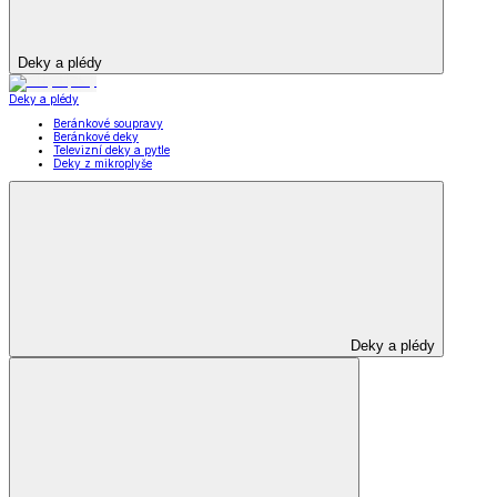
Deky a plédy
Deky a plédy
Beránkové soupravy
Beránkové deky
Televizní deky a pytle
Deky z mikroplyše
Deky a plédy