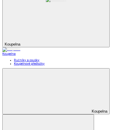
Koupelna
Koupelna
Ručníky a osušky
Koupelnové předložky
Koupelna