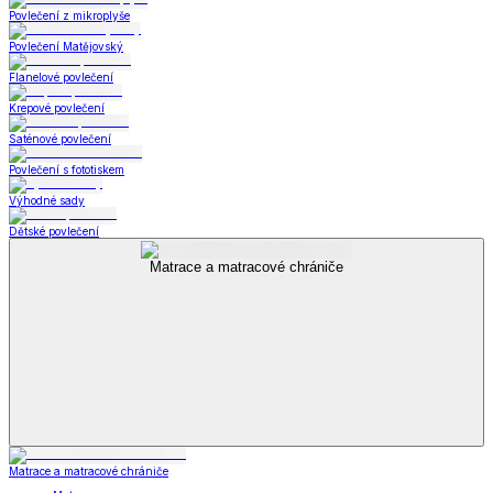
Povlečení z mikroplyše
Povlečení Matějovský
Flanelové povlečení
Krepové povlečení
Saténové povlečení
Povlečení s fototiskem
Výhodné sady
Dětské povlečení
Matrace a matracové chrániče
Matrace a matracové chrániče