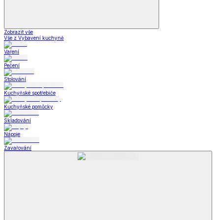
Zobrazit vše
Vše z Vybavení kuchyně
Vaření
Pečení
Stolování
Kuchyňské spotřebiče
Kuchyňské pomůcky
Skladování
Nápoje
Zavařování