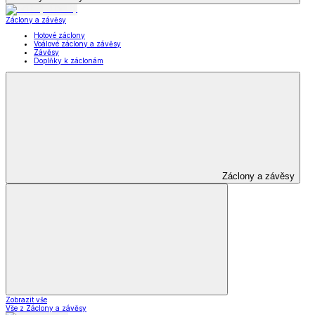
Záclony a závěsy
Hotové záclony
Voálové záclony a závěsy
Závěsy
Doplňky k záclonám
Záclony a závěsy
Zobrazit vše
Vše z Záclony a závěsy