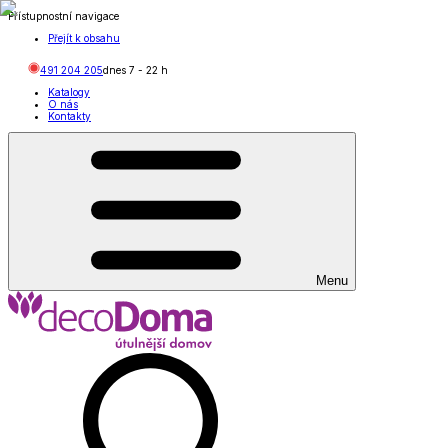
Přístupnostní navigace
Přejít k obsahu
491 204 205
dnes
7
-
22
h
Katalogy
O nás
Kontakty
Menu