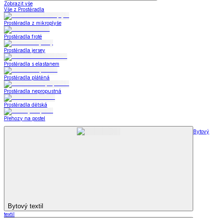
Zobrazit vše
Vše z Prostěradla
Prostěradla z mikroplyše
Prostěradla froté
Prostěradla jersey
Prostěradla s elastanem
Prostěradla plátěná
Prostěradla nepropustná
Prostěradla dětská
Přehozy na postel
Bytový
Bytový textil
textil