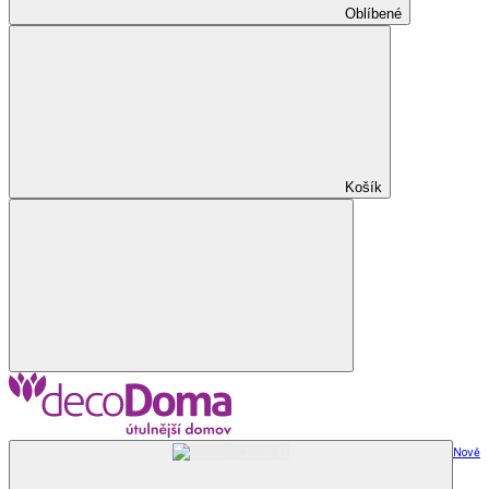
Oblíbené
Košík
Nově