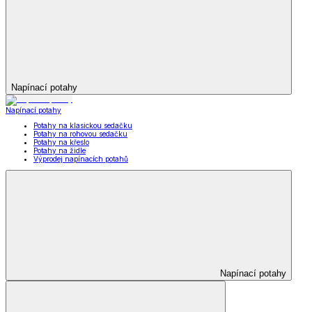
Napínací potahy
Napínací potahy
Potahy na klasickou sedačku
Potahy na rohovou sedačku
Potahy na křeslo
Potahy na židle
Výprodej napínacích potahů
Napínací potahy