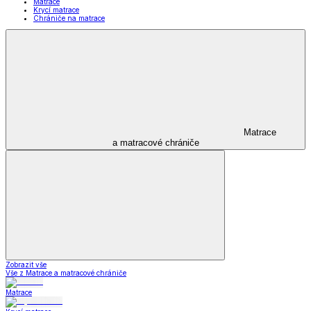
Matrace
Krycí matrace
Chrániče na matrace
Matrace
a matracové chrániče
Zobrazit vše
Vše z Matrace a matracové chrániče
Matrace