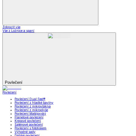
Zobrazit vše
Vše z Ložnice a spaní
Povlečení
Povlečení
Povlečení Dual Feel®
Povlečení z hladké bavlny
Povlečení z mikrovlákna
Povlečení z mikroplyše
Povlečení Matějovský
Flanelové povlečení
Krepové povlečení
Saténové povlečení
Povlečení s fototiskem
Výhodné sady
Dětské povlečení