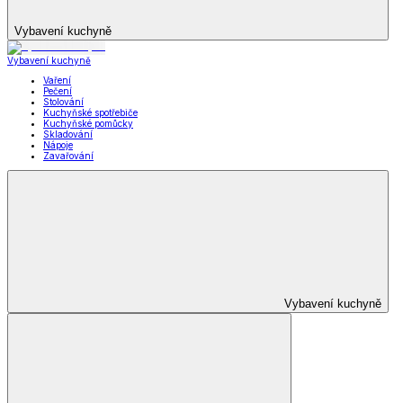
Vybavení kuchyně
Vybavení kuchyně
Vaření
Pečení
Stolování
Kuchyňské spotřebiče
Kuchyňské pomůcky
Skladování
Nápoje
Zavařování
Vybavení kuchyně