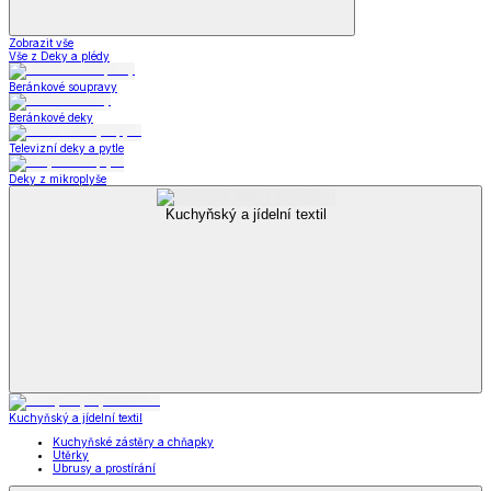
Zobrazit vše
Vše z Deky a plédy
Beránkové soupravy
Beránkové deky
Televizní deky a pytle
Deky z mikroplyše
Kuchyňský a jídelní textil
Kuchyňský a jídelní textil
Kuchyňské zástěry a chňapky
Utěrky
Ubrusy a prostírání