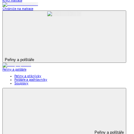
Krycí matrace
Chrániče na matrace
Peřiny a polštáře
Peřiny a polštáře
Peřiny a přikrývky
Polštáře a podhlavníky
Soupravy
Peřiny a polštáře