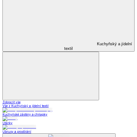
Kuchyňský a jídelní
textil
Zobrazit vše
Vše z Kuchyňský a jídelní textil
Kuchyňské zástěry a chňapky
Utěrky
Ubrusy a prostírání