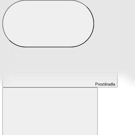
Prostěradla
Prostěradla z mikroplyše
Prostěradla froté
Prostěradla jersey
Prostěradla s elastanem
Prostěradla plátěná
Prostěradla nepropustná
Prostěradla dětská
Prostěradla