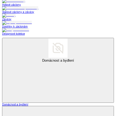
Hotové záclony
Voálové záclony a závěsy
Závěsy
Doplňky k záclonám
Designové kolekce
Domácnost a bydlení
Domácnost a bydlení