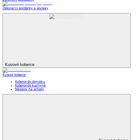
Dekorační polštářky a povlaky
Kusové koberce
Kusové koberce
Koberce do obýváku
Koberce do kuchyně
Nášlapy na schody