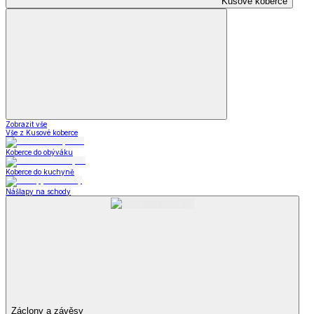
Kusové koberce
Zobrazit vše
Vše z Kusové koberce
Koberce do obýváku
Koberce do kuchyně
Nášlapy na schody
Záclony a závěsy