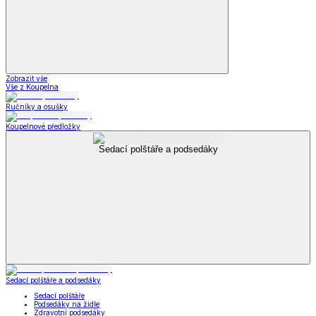
Zobrazit vše
Vše z Koupelna
Ručníky a osušky
Koupelnové předložky
Sedací polštáře a podsedáky
Sedací polštáře a podsedáky
Sedací polštáře
Podsedáky na židle
Zdravotní podsedáky