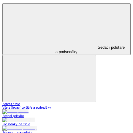
Sedací polštáře
a podsedáky
Zobrazit vše
Vše z Sedací polštáře a podsedáky
Sedací polštáře
Podsedáky na židle
Zdravotní podsedáky