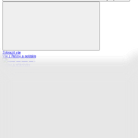
Zobrazit vše
Vše z Peřiny a polštáře
Peřiny a přikrývky
Polštáře a podhlavníky
Soupravy
Prostěradla