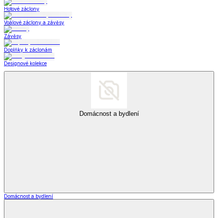
Hotové záclony
Voálové záclony a závěsy
Závěsy
Doplňky k záclonám
Designové kolekce
Domácnost a bydlení
Domácnost a bydlení