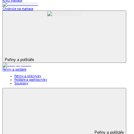
Krycí matrace
Chrániče na matrace
Peřiny a polštáře
Peřiny a polštáře
Peřiny a přikrývky
Polštáře a podhlavníky
Soupravy
Peřiny a polštáře