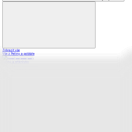
Zobrazit vše
Vše z Peřiny a polštáře
Peřiny a přikrývky
Polštáře a podhlavníky
Soupravy
Prostěradla