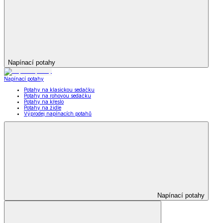
Napínací potahy
Napínací potahy
Potahy na klasickou sedačku
Potahy na rohovou sedačku
Potahy na křeslo
Potahy na židle
Výprodej napínacích potahů
Napínací potahy