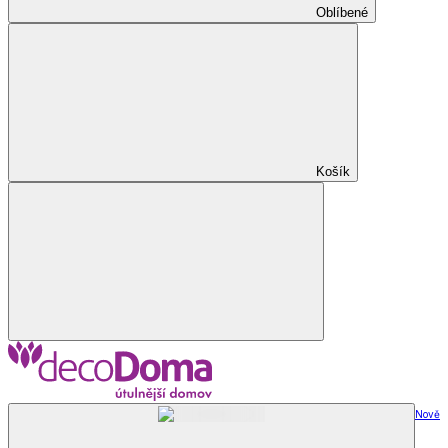
Oblíbené
Košík
Nově