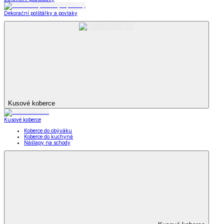
Dekorační polštářky a povlaky
Kusové koberce
Kusové koberce
Koberce do obýváku
Koberce do kuchyně
Nášlapy na schody