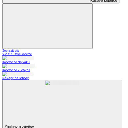
Kusové koberce
Zobrazit vše
Vše z Kusové koberce
Koberce do obýváku
Koberce do kuchyně
Nášlapy na schody
Záclony a závěsy