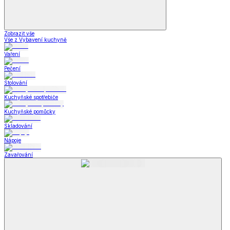
Zobrazit vše
Vše z Vybavení kuchyně
Vaření
Pečení
Stolování
Kuchyňské spotřebiče
Kuchyňské pomůcky
Skladování
Nápoje
Zavařování