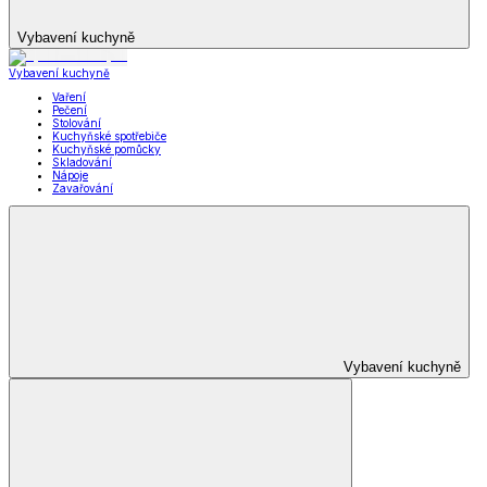
Vybavení kuchyně
Vybavení kuchyně
Vaření
Pečení
Stolování
Kuchyňské spotřebiče
Kuchyňské pomůcky
Skladování
Nápoje
Zavařování
Vybavení kuchyně