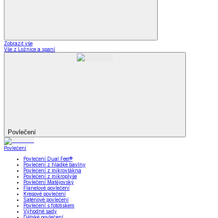
Zobrazit vše
Vše z Ložnice a spaní
Povlečení
Povlečení
Povlečení Dual Feel®
Povlečení z hladké bavlny
Povlečení z mikrovlákna
Povlečení z mikroplyše
Povlečení Matějovský
Flanelové povlečení
Krepové povlečení
Saténové povlečení
Povlečení s fototiskem
Výhodné sady
Dětské povlečení