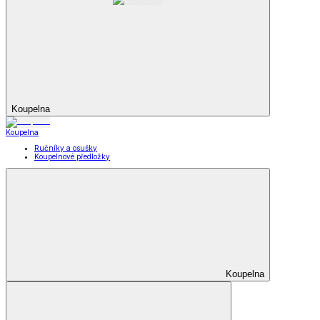
Koupelna
Koupelna
Ručníky a osušky
Koupelnové předložky
Koupelna