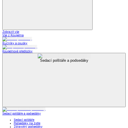
Zobrazit vše
Vše z Koupelna
Ručníky a osušky
Koupelnové předložky
Sedací polštáře a podsedáky
Sedací polštáře a podsedáky
Sedací polštáře
Podsedáky na židle
Zdravotní podsedáky