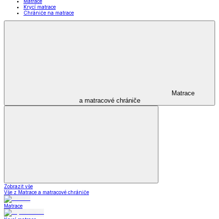
Matrace
Krycí matrace
Chrániče na matrace
Matrace
a matracové chrániče
Zobrazit vše
Vše z Matrace a matracové chrániče
Matrace