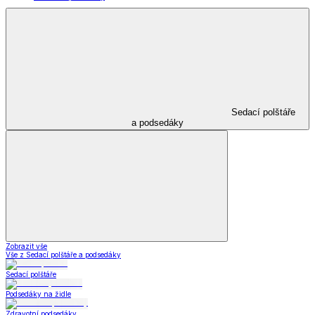
Sedací polštáře
a podsedáky
Zobrazit vše
Vše z Sedací polštáře a podsedáky
Sedací polštáře
Podsedáky na židle
Zdravotní podsedáky