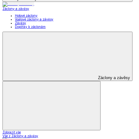
Záclony a závěsy
Hotové záclony
Voálové záclony a závěsy
Závěsy
Doplňky k záclonám
Záclony a závěsy
Zobrazit vše
Vše z Záclony a závěsy