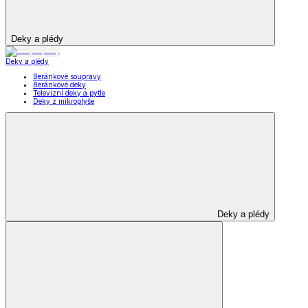
Deky a plédy
Deky a plédy
Beránkové soupravy
Beránkové deky
Televizní deky a pytle
Deky z mikroplyše
Deky a plédy