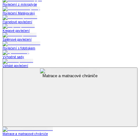
Povlečení z mikroplyše
Povlečení Matějovský
Flanelové povlečení
Krepové povlečení
Saténové povlečení
Povlečení s fototiskem
Výhodné sady
Dětské povlečení
Matrace a matracové chrániče
Matrace a matracové chrániče