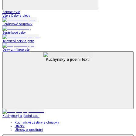
Zobrazit vše
Vše z Deky a plédy
Beránkové soupravy
Beránkové deky
Televizní deky a pytle
Deky z mikroplyše
Kuchyňský a jídelní textil
Kuchyňský a jídelní textil
Kuchyňské zástěry a chňapky
Utěrky
Ubrusy a prostírání