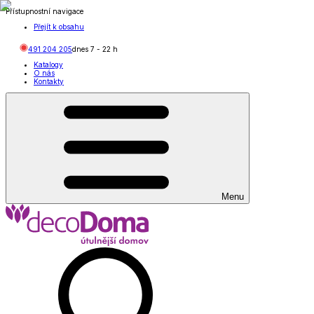
Přístupnostní navigace
Přejít k obsahu
491 204 205
dnes
7
-
22
h
Katalogy
O nás
Kontakty
Menu