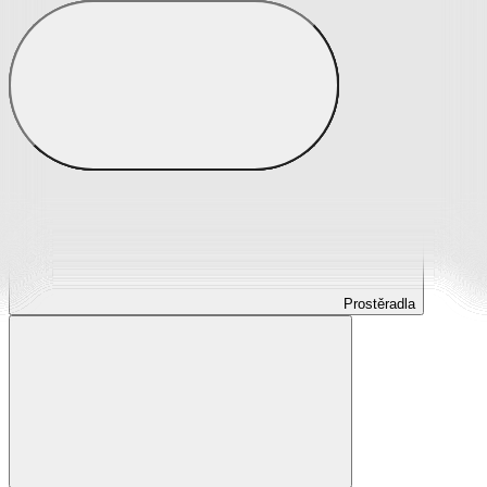
Prostěradla
Prostěradla z mikroplyše
Prostěradla froté
Prostěradla jersey
Prostěradla s elastanem
Prostěradla plátěná
Prostěradla nepropustná
Prostěradla dětská
Prostěradla