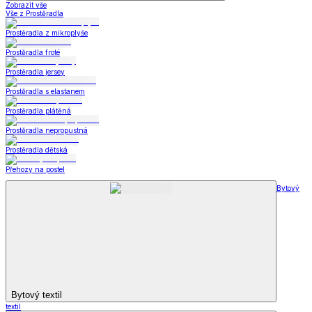
Zobrazit vše
Vše z Prostěradla
Prostěradla z mikroplyše
Prostěradla froté
Prostěradla jersey
Prostěradla s elastanem
Prostěradla plátěná
Prostěradla nepropustná
Prostěradla dětská
Přehozy na postel
Bytový
Bytový textil
textil