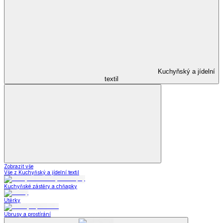
Kuchyňský a jídelní
textil
Zobrazit vše
Vše z Kuchyňský a jídelní textil
Kuchyňské zástěry a chňapky
Utěrky
Ubrusy a prostírání