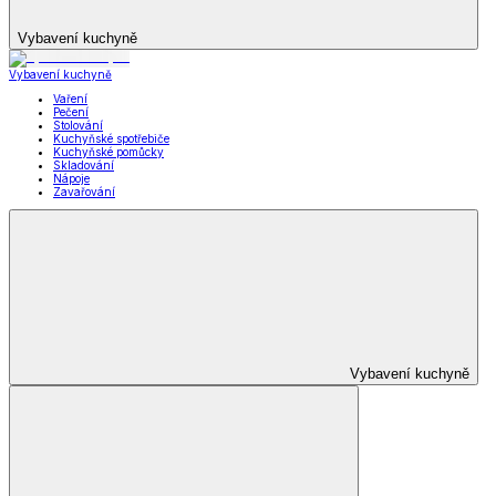
Vybavení kuchyně
Vybavení kuchyně
Vaření
Pečení
Stolování
Kuchyňské spotřebiče
Kuchyňské pomůcky
Skladování
Nápoje
Zavařování
Vybavení kuchyně