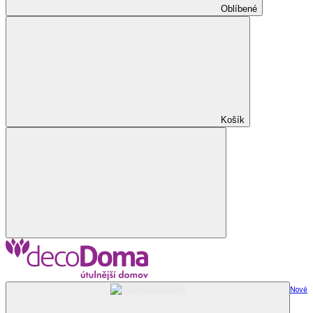
Oblíbené
Košík
Nově