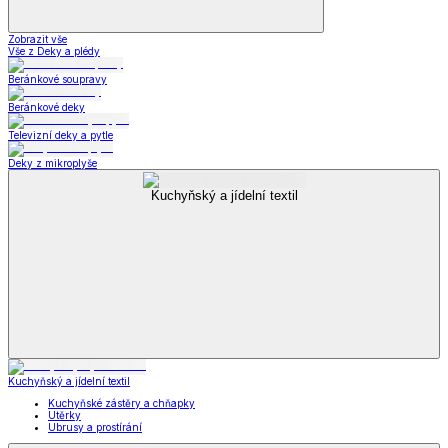
Zobrazit vše
Vše z Deky a plédy
Beránkové soupravy
Beránkové deky
Televizní deky a pytle
Deky z mikroplyše
Kuchyňský a jídelní textil
Kuchyňský a jídelní textil
Kuchyňské zástěry a chňapky
Utěrky
Ubrusy a prostírání