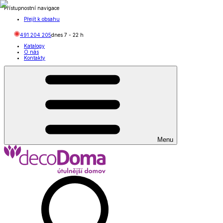
Přístupnostní navigace
Přejít k obsahu
491 204 205
dnes
7
-
22
h
Katalogy
O nás
Kontakty
Menu