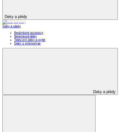
Deky a plédy
Deky a plédy
Beránkové soupravy
Beránkové deky
Televizní deky a pytle
Deky z mikroplyše
Deky a plédy