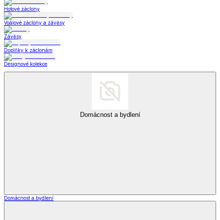
Hotové záclony
Voálové záclony a závěsy
Závěsy
Doplňky k záclonám
Designové kolekce
Domácnost a bydlení
Domácnost a bydlení