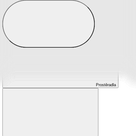
Prostěradla
Prostěradla z mikroplyše
Prostěradla froté
Prostěradla jersey
Prostěradla s elastanem
Prostěradla plátěná
Prostěradla nepropustná
Prostěradla dětská
Prostěradla