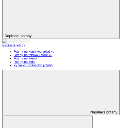
Napínací potahy
Napínací potahy
Potahy na klasickou sedačku
Potahy na rohovou sedačku
Potahy na křeslo
Potahy na židle
Výprodej napínacích potahů
Napínací potahy