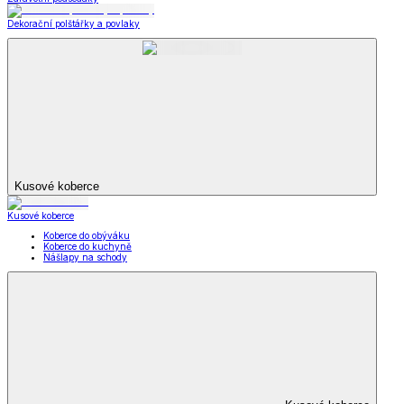
Dekorační polštářky a povlaky
Kusové koberce
Kusové koberce
Koberce do obýváku
Koberce do kuchyně
Nášlapy na schody