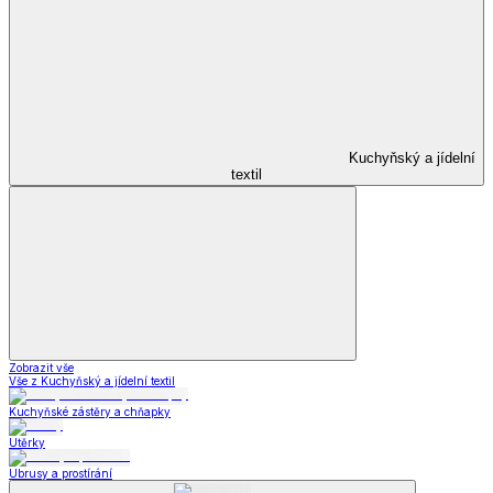
Kuchyňský a jídelní
textil
Zobrazit vše
Vše z Kuchyňský a jídelní textil
Kuchyňské zástěry a chňapky
Utěrky
Ubrusy a prostírání