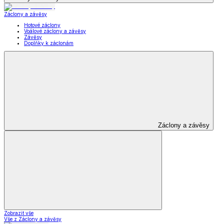
Záclony a závěsy
Hotové záclony
Voálové záclony a závěsy
Závěsy
Doplňky k záclonám
Záclony a závěsy
Zobrazit vše
Vše z Záclony a závěsy