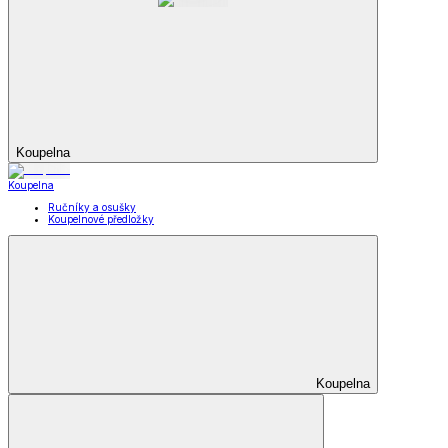
Koupelna
Koupelna
Ručníky a osušky
Koupelnové předložky
Koupelna