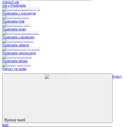
Zobrazit vše
Vše z Prostěradla
Prostěradla z mikroplyše
Prostěradla froté
Prostěradla jersey
Prostěradla s elastanem
Prostěradla plátěná
Prostěradla nepropustná
Prostěradla dětská
Přehozy na postel
Bytový
Bytový textil
textil