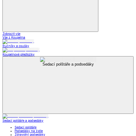
Zobrazit vše
Vše z Koupelna
Ručníky a osušky
Koupelnové předložky
Sedací polštáře a podsedáky
Sedací polštáře a podsedáky
Sedací polštáře
Podsedáky na židle
Zdravotní podsedáky