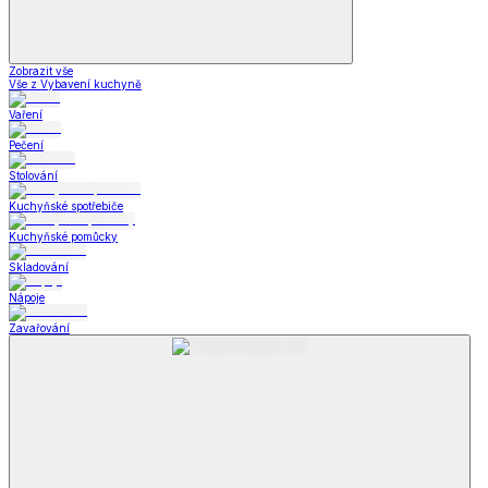
Zobrazit vše
Vše z Vybavení kuchyně
Vaření
Pečení
Stolování
Kuchyňské spotřebiče
Kuchyňské pomůcky
Skladování
Nápoje
Zavařování