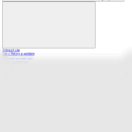
Zobrazit vše
Vše z Peřiny a polštáře
Peřiny a přikrývky
Polštáře a podhlavníky
Soupravy
Prostěradla