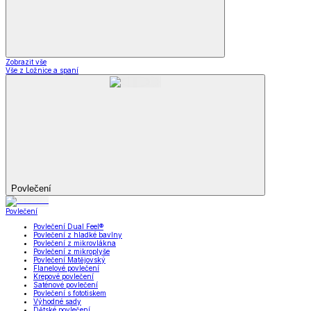
Zobrazit vše
Vše z Ložnice a spaní
Povlečení
Povlečení
Povlečení Dual Feel®
Povlečení z hladké bavlny
Povlečení z mikrovlákna
Povlečení z mikroplyše
Povlečení Matějovský
Flanelové povlečení
Krepové povlečení
Saténové povlečení
Povlečení s fototiskem
Výhodné sady
Dětské povlečení