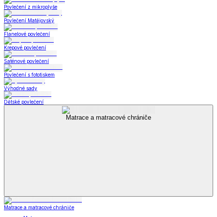
Povlečení z mikroplyše
Povlečení Matějovský
Flanelové povlečení
Krepové povlečení
Saténové povlečení
Povlečení s fototiskem
Výhodné sady
Dětské povlečení
Matrace a matracové chrániče
Matrace a matracové chrániče