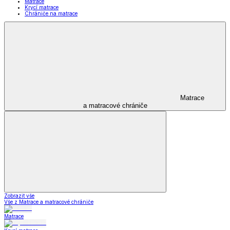
Matrace
Krycí matrace
Chrániče na matrace
Matrace
a matracové chrániče
Zobrazit vše
Vše z Matrace a matracové chrániče
Matrace