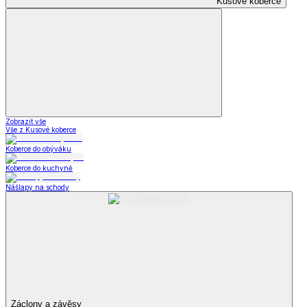
Kusové koberce
Zobrazit vše
Vše z Kusové koberce
Koberce do obýváku
Koberce do kuchyně
Nášlapy na schody
Záclony a závěsy