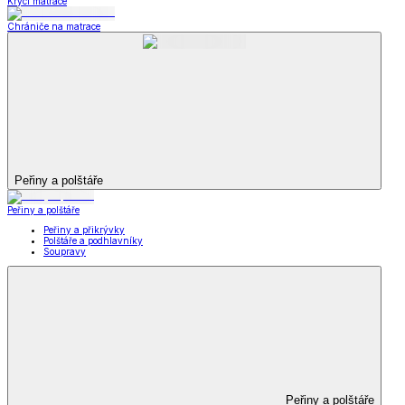
Krycí matrace
Chrániče na matrace
Peřiny a polštáře
Peřiny a polštáře
Peřiny a přikrývky
Polštáře a podhlavníky
Soupravy
Peřiny a polštáře