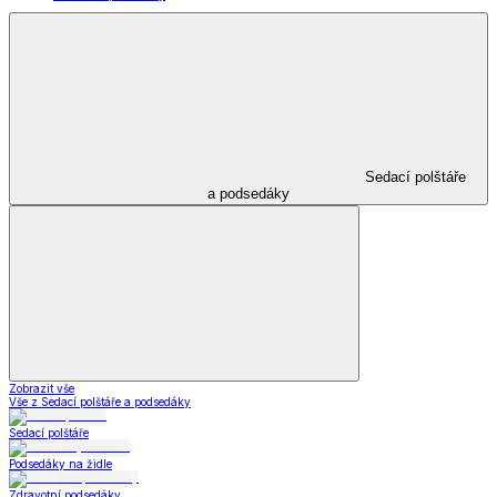
Sedací polštáře
a podsedáky
Zobrazit vše
Vše z Sedací polštáře a podsedáky
Sedací polštáře
Podsedáky na židle
Zdravotní podsedáky