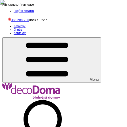
Přístupnostní navigace
Přejít k obsahu
491 204 205
dnes
7
-
22
h
Katalogy
O nás
Kontakty
Menu