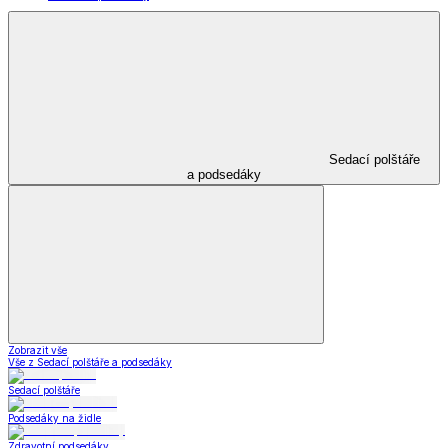
Sedací polštáře
a podsedáky
Zobrazit vše
Vše z Sedací polštáře a podsedáky
Sedací polštáře
Podsedáky na židle
Zdravotní podsedáky