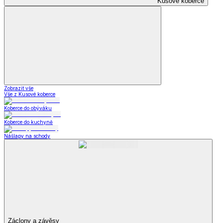
Kusové koberce
Zobrazit vše
Vše z Kusové koberce
Koberce do obýváku
Koberce do kuchyně
Nášlapy na schody
Záclony a závěsy