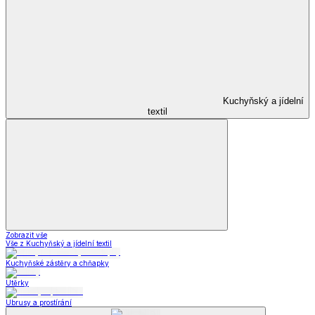
Kuchyňský a jídelní
textil
Zobrazit vše
Vše z Kuchyňský a jídelní textil
Kuchyňské zástěry a chňapky
Utěrky
Ubrusy a prostírání