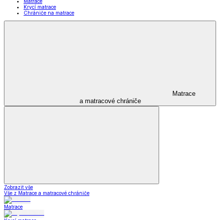
Matrace
Krycí matrace
Chrániče na matrace
Matrace
a matracové chrániče
Zobrazit vše
Vše z Matrace a matracové chrániče
Matrace