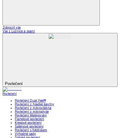
Zobrazit vše
Vše z Ložnice a spaní
Povlečení
Povlečení
Povlečení Dual Feel®
Povlečení z hladké bavlny
Povlečení z mikrovlákna
Povlečení z mikroplyše
Povlečení Matějovský
Flanelové povlečení
Krepové povlečení
Saténové povlečení
Povlečení s fototiskem
Výhodné sady
Dětské povlečení