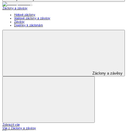
Záclony a závěsy
Hotové záclony
Voálové záclony a závěsy
Závěsy
Doplňky k záclonám
Záclony a závěsy
Zobrazit vše
Vše z Záclony a závěsy