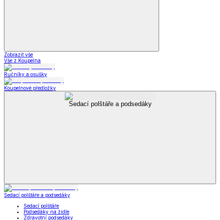
Zobrazit vše
Vše z Koupelna
Ručníky a osušky
Koupelnové předložky
Sedací polštáře a podsedáky
Sedací polštáře a podsedáky
Sedací polštáře
Podsedáky na židle
Zdravotní podsedáky