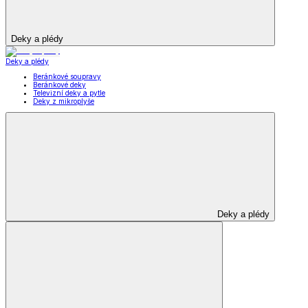
Deky a plédy
Deky a plédy
Beránkové soupravy
Beránkové deky
Televizní deky a pytle
Deky z mikroplyše
Deky a plédy