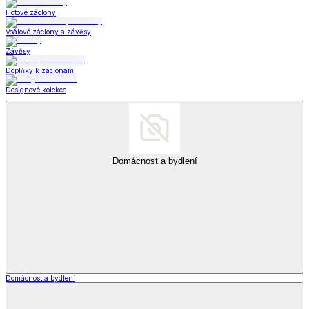
Hotové záclony
Voálové záclony a závěsy
Závěsy
Doplňky k záclonám
Designové kolekce
Domácnost a bydlení
Domácnost a bydlení