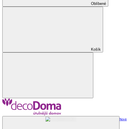
Oblíbené
Košík
Nově