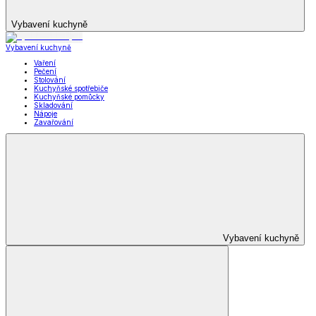
Vybavení kuchyně
Vybavení kuchyně
Vaření
Pečení
Stolování
Kuchyňské spotřebiče
Kuchyňské pomůcky
Skladování
Nápoje
Zavařování
Vybavení kuchyně