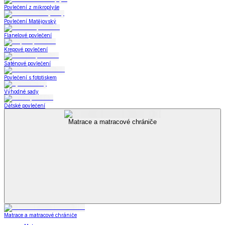
Povlečení z mikroplyše
Povlečení Matějovský
Flanelové povlečení
Krepové povlečení
Saténové povlečení
Povlečení s fototiskem
Výhodné sady
Dětské povlečení
Matrace a matracové chrániče
Matrace a matracové chrániče