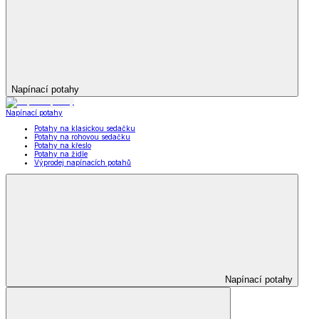
Napínací potahy
Napínací potahy
Potahy na klasickou sedačku
Potahy na rohovou sedačku
Potahy na křeslo
Potahy na židle
Výprodej napínacích potahů
Napínací potahy