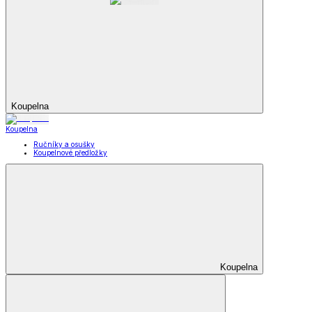
Koupelna
Koupelna
Ručníky a osušky
Koupelnové předložky
Koupelna