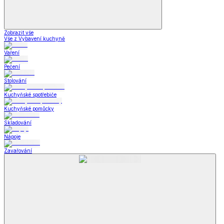
Zobrazit vše
Vše z Vybavení kuchyně
Vaření
Pečení
Stolování
Kuchyňské spotřebiče
Kuchyňské pomůcky
Skladování
Nápoje
Zavařování