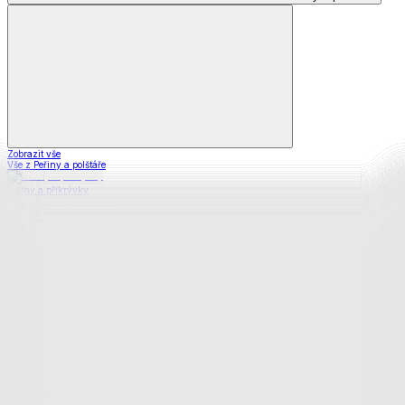
Zobrazit vše
Vše z Peřiny a polštáře
Peřiny a přikrývky
Polštáře a podhlavníky
Soupravy
Prostěradla