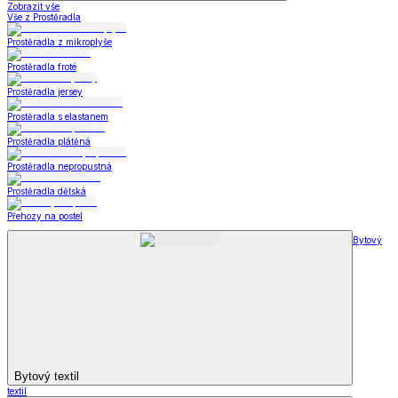
Zobrazit vše
Vše z Prostěradla
Prostěradla z mikroplyše
Prostěradla froté
Prostěradla jersey
Prostěradla s elastanem
Prostěradla plátěná
Prostěradla nepropustná
Prostěradla dětská
Přehozy na postel
Bytový
Bytový textil
textil