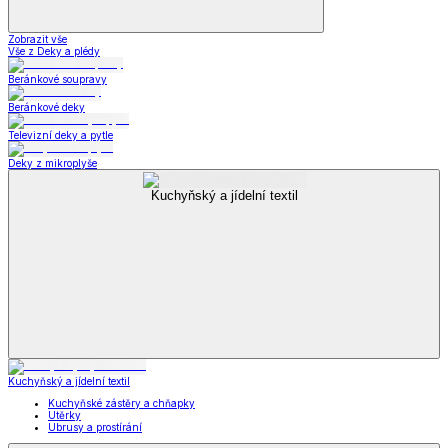
Zobrazit vše
Vše z Deky a plédy
Beránkové soupravy
Beránkové deky
Televizní deky a pytle
Deky z mikroplyše
Kuchyňský a jídelní textil
Kuchyňský a jídelní textil
Kuchyňské zástěry a chňapky
Utěrky
Ubrusy a prostírání