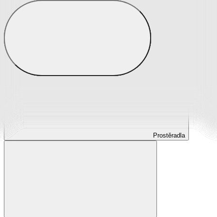
Prostěradla
Prostěradla z mikroplyše
Prostěradla froté
Prostěradla jersey
Prostěradla s elastanem
Prostěradla plátěná
Prostěradla nepropustná
Prostěradla dětská
Prostěradla