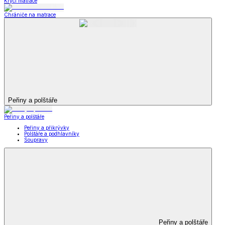
Krycí matrace
Chrániče na matrace
Peřiny a polštáře
Peřiny a polštáře
Peřiny a přikrývky
Polštáře a podhlavníky
Soupravy
Peřiny a polštáře