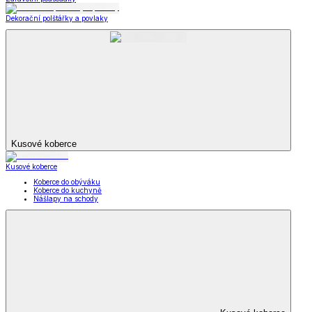
Dekorační polštářky a povlaky
Kusové koberce
Kusové koberce
Koberce do obýváku
Koberce do kuchyně
Nášlapy na schody