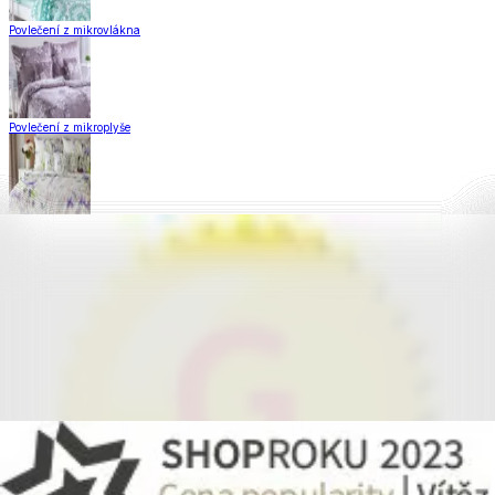
Povlečení z mikrovlákna
Povlečení z mikroplyše
Povlečení Matějovský
Flanelové povlečení
Krepové povlečení