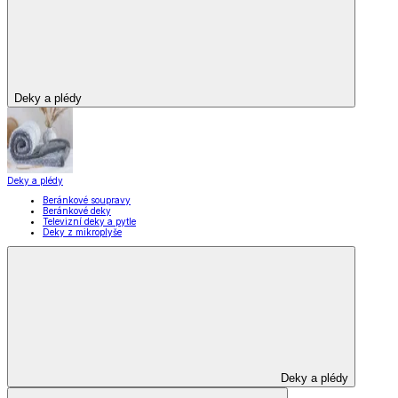
Deky a plédy
Deky a plédy
Beránkové soupravy
Beránkové deky
Televizní deky a pytle
Deky z mikroplyše
Deky a plédy