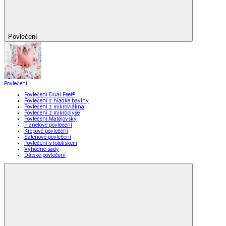
Povlečení
Povlečení
Povlečení Dual Feel®
Povlečení z hladké bavlny
Povlečení z mikrovlákna
Povlečení z mikroplyše
Povlečení Matějovský
Flanelové povlečení
Krepové povlečení
Saténové povlečení
Povlečení s fototiskem
Výhodné sady
Dětské povlečení