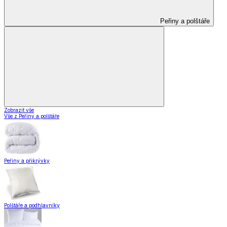
Peřiny a polštáře
Zobrazit vše
Vše z Peřiny a polštáře
Peřiny a přikrývky
Polštáře a podhlavníky