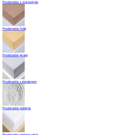
Prostěradla z mikroplyše
Prostěradla froté
Prostěradla jersey
Prostěradla s elastanem
Prostěradla plátěná
Prostěradla nepropustná