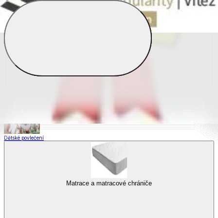
Saténové povlečení
Povlečení s fototiskem
Výhodné sady
Dětské povlečení
Matrace a matracové chrániče