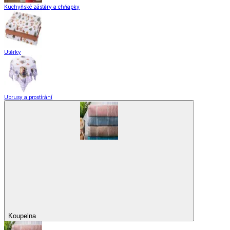
Kuchyňské zástěry a chňapky
Utěrky
Ubrusy a prostírání
Koupelna