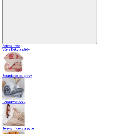
Zobrazit vše
Vše z Deky a plédy
Beránkové soupravy
Beránkové deky
Televizní deky a pytle