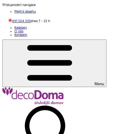
Přístupnostní navigace
Přejít k obsahu
491 204 205
dnes
7
-
22
h
Katalogy
O nás
Kontakty
Menu