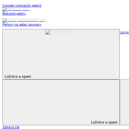
Prostěradla
Zobrazit vše
Vše z Prostěradla
Prostěradla z mikroplyše
Prostěradla froté
Prostěradla jersey
Prostěradla s elastanem
Prostěradla plátěná
Prostěradla nepropustná
Prostěradla dětská
Přehozy na postel
Bytový text