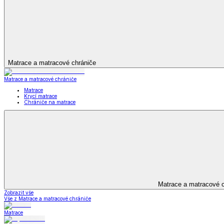
Kuchyňský a jídelní textil
Kuchyňský a jídelní textil
Kuchyňské zástěry a chňapky
Utěrky
Ubrusy a prostírání
Kuchyňský a jídelní tex
Zobrazit vše
Vše z Kuchyňský a jídelní textil
Kuchyňské zástěry a chňapky
Utěrky
Ubrusy a prostírání