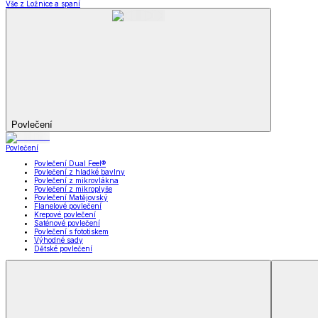
Bytový textil
Bytový textil
Zobrazit vše
Vše z Bytový textil
Deky a plédy
Deky a plédy
Beránkové soupravy
Beránkové deky