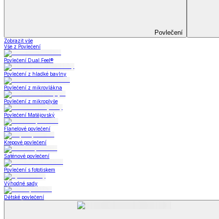
Televizní deky a pytle
Deky z mikroplyše
Deky a plédy
Zobrazit vše
Vše z Deky a plédy
Beránkové soupravy
Beránkové deky
Televizní deky a pytle
Deky z mikroplyše