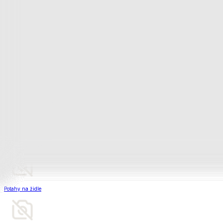
Soupravy
Prostěradla
Prostěradla
Prostěradla z mikroplyše
Prostěradla froté
Prostěradla jersey
Prostěradla s elastanem
Prostěradla plátěná
Prostěradla nepropustná
Prostěradla dětská