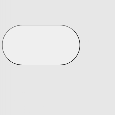
Peřiny a polštáře
Peřiny a polštáře
Peřiny a přikrývky
Polštáře a podhlavníky
Soupravy
Peřiny a polštáře
Zobrazit vše
Vše z Peřiny a polštáře
Peřiny a přikrývky
Polštáře a podhlavníky