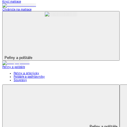
Koupelna
Koupelna
Ručníky a osušky
Koupelnové předložky
Koupelna
Zobrazit vše
Vše z Koupelna
Ručníky a osušky
Koupelnové předložky