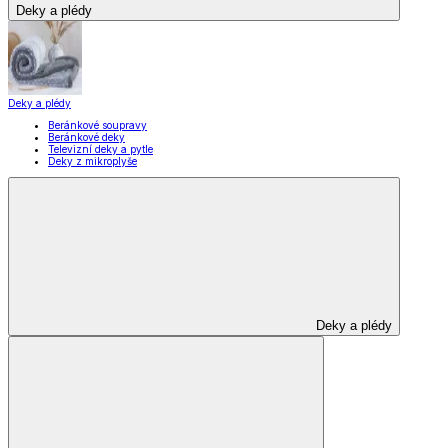
Deky a plédy
Deky a plédy
Beránkové soupravy
Beránkové deky
Televizní deky a pytle
Deky z mikroplyše
Deky a plédy