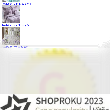
Povlečení z mikrovlákna
Povlečení z mikroplyše
Povlečení Matějovský
Flanelové povlečení
Saténové povlečení