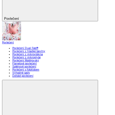
Povlečení
Povlečení
Povlečení Dual Feel®
Povlečení z hladké bavlny
Povlečení z mikrovlákna
Povlečení z mikroplyše
Povlečení Matějovský
Flanelové povlečení
Saténové povlečení
Povlečení s fototiskem
Výhodné sady
Dětské povlečení