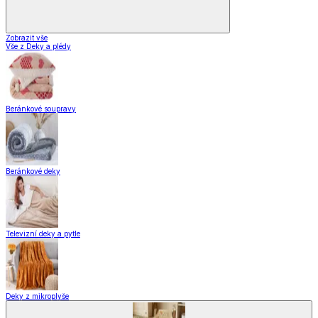
Zobrazit vše
Vše z Deky a plédy
Beránkové soupravy
Beránkové deky
Televizní deky a pytle
Deky z mikroplyše