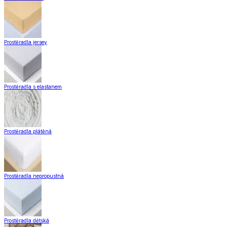
Prostěradla jersey
Prostěradla s elastanem
Prostěradla plátěná
Prostěradla nepropustná
Prostěradla dětská