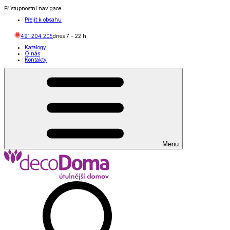
Přístupnostní navigace
Přejít k obsahu
491 204 205
dnes
7
-
22
h
Katalogy
O nás
Kontakty
Menu