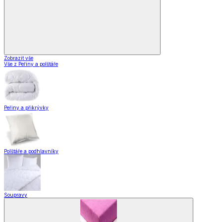
Zobrazit vše
Vše z Peřiny a polštáře
Peřiny a přikrývky
Polštáře a podhlavníky
Soupravy