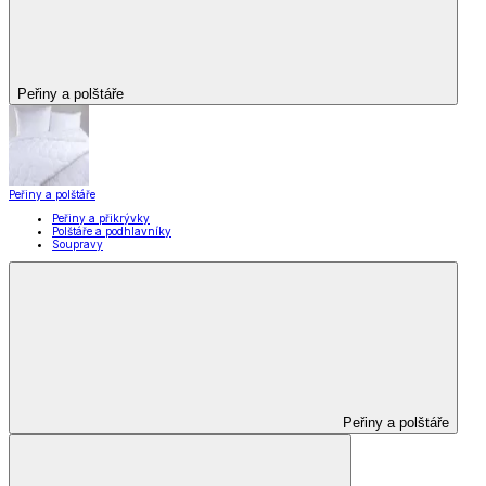
Peřiny a polštáře
Peřiny a polštáře
Peřiny a přikrývky
Polštáře a podhlavníky
Soupravy
Peřiny a polštáře