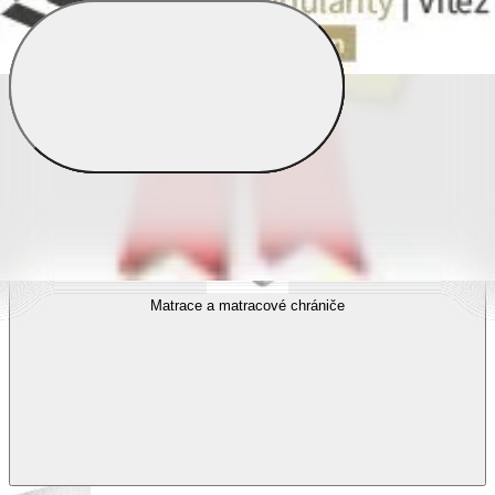
Povlečení s fototiskem
Výhodné sady
Dětské povlečení
Matrace a matracové chrániče