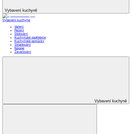
Vybavení kuchyně
Vybavení kuchyně
Vaření
Pečení
Stolování
Kuchyňské spotřebiče
Kuchyňské pomůcky
Skladování
Nápoje
Zavařování
Vybavení kuchyně