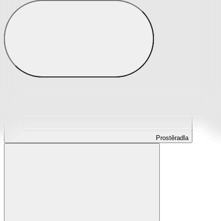
Prostěradla
Prostěradla z mikroplyše
Prostěradla froté
Prostěradla jersey
Prostěradla s elastanem
Prostěradla plátěná
Prostěradla nepropustná
Prostěradla dětská
Prostěradla