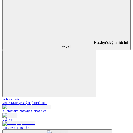
Kuchyňský a jídelní
textil
Zobrazit vše
Vše z Kuchyňský a jídelní textil
Kuchyňské zástěry a chňapky
Utěrky
Ubrusy a prostírání