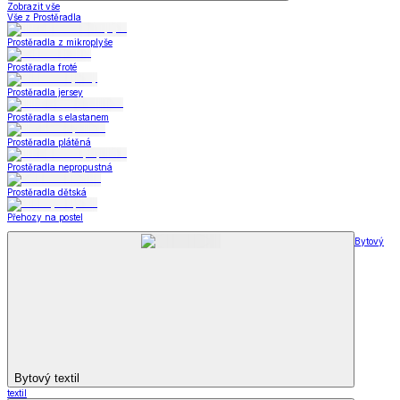
Zobrazit vše
Vše z Prostěradla
Prostěradla z mikroplyše
Prostěradla froté
Prostěradla jersey
Prostěradla s elastanem
Prostěradla plátěná
Prostěradla nepropustná
Prostěradla dětská
Přehozy na postel
Bytový
Bytový textil
textil