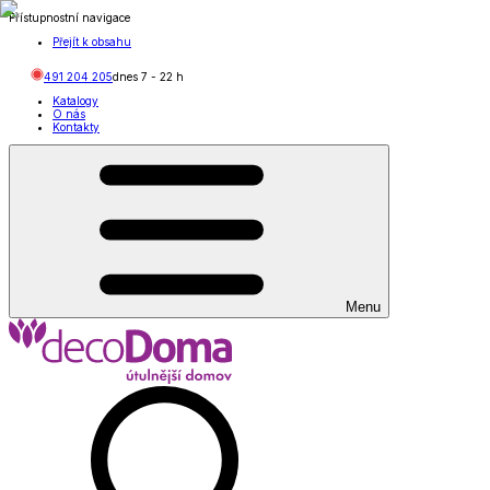
Přístupnostní navigace
Přejít k obsahu
491 204 205
dnes
7
-
22
h
Katalogy
O nás
Kontakty
Menu