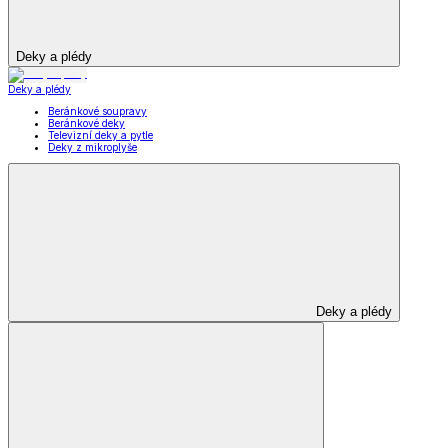
Deky a plédy
Deky a plédy
Beránkové soupravy
Beránkové deky
Televizní deky a pytle
Deky z mikroplyše
Deky a plédy