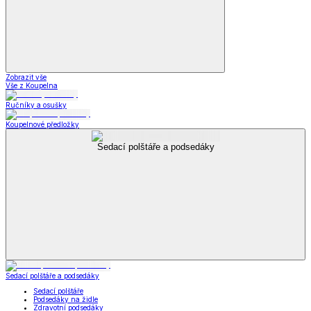
Zobrazit vše
Vše z Koupelna
Ručníky a osušky
Koupelnové předložky
Sedací polštáře a podsedáky
Sedací polštáře a podsedáky
Sedací polštáře
Podsedáky na židle
Zdravotní podsedáky