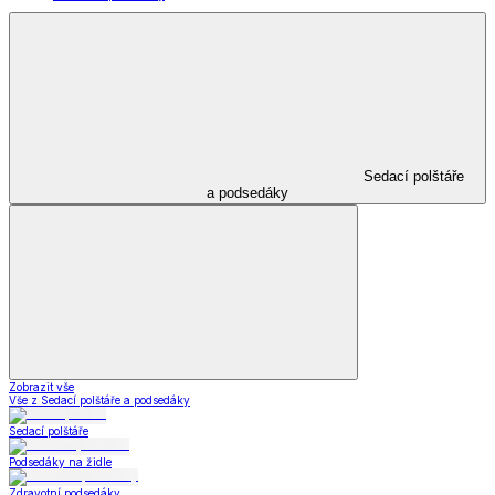
Sedací polštáře
a podsedáky
Zobrazit vše
Vše z Sedací polštáře a podsedáky
Sedací polštáře
Podsedáky na židle
Zdravotní podsedáky