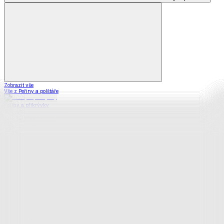
Zobrazit vše
Vše z Peřiny a polštáře
Peřiny a přikrývky
Polštáře a podhlavníky
Soupravy
Prostěradla