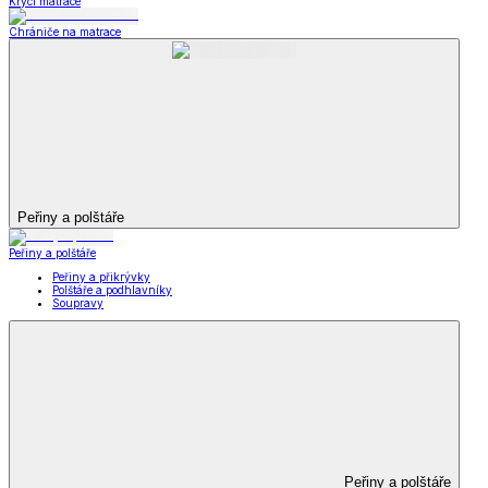
Krycí matrace
Chrániče na matrace
Peřiny a polštáře
Peřiny a polštáře
Peřiny a přikrývky
Polštáře a podhlavníky
Soupravy
Peřiny a polštáře