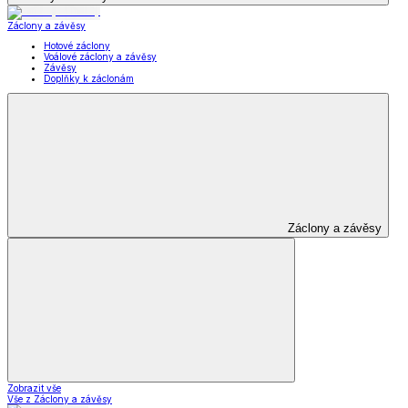
Záclony a závěsy
Hotové záclony
Voálové záclony a závěsy
Závěsy
Doplňky k záclonám
Záclony a závěsy
Zobrazit vše
Vše z Záclony a závěsy