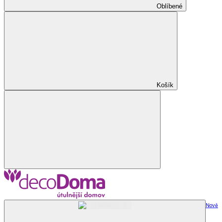
Oblíbené
Košík
Nově