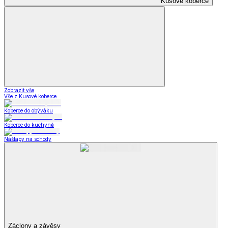
Kusové koberce
Zobrazit vše
Vše z Kusové koberce
Koberce do obýváku
Koberce do kuchyně
Nášlapy na schody
Záclony a závěsy