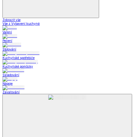
Zobrazit vše
Vše z Vybavení kuchyně
Vaření
Pečení
Stolování
Kuchyňské spotřebiče
Kuchyňské pomůcky
Skladování
Nápoje
Zavařování