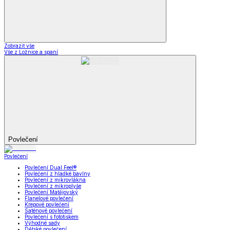
Zobrazit vše
Vše z Ložnice a spaní
Povlečení
Povlečení
Povlečení Dual Feel®
Povlečení z hladké bavlny
Povlečení z mikrovlákna
Povlečení z mikroplyše
Povlečení Matějovský
Flanelové povlečení
Krepové povlečení
Saténové povlečení
Povlečení s fototiskem
Výhodné sady
Dětské povlečení