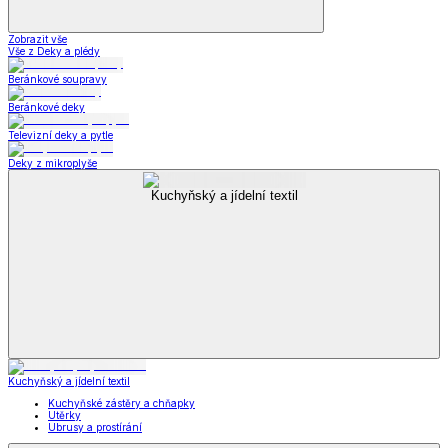
Zobrazit vše
Vše z Deky a plédy
Beránkové soupravy
Beránkové deky
Televizní deky a pytle
Deky z mikroplyše
Kuchyňský a jídelní textil
Kuchyňský a jídelní textil
Kuchyňské zástěry a chňapky
Utěrky
Ubrusy a prostírání