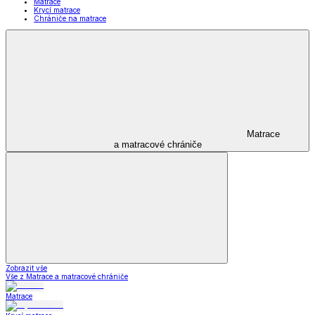
Matrace
Krycí matrace
Chrániče na matrace
Matrace
a matracové chrániče
Zobrazit vše
Vše z Matrace a matracové chrániče
Matrace