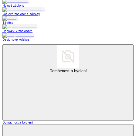
Hotové záclony
Voálové záclony a závěsy
Závěsy
Doplňky k záclonám
Designové kolekce
Domácnost a bydlení
Domácnost a bydlení