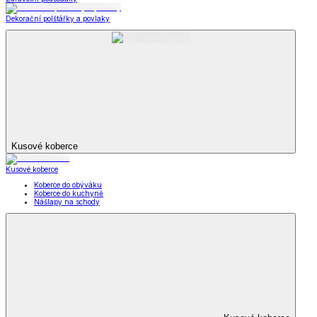
Dekorační polštářky a povlaky
Kusové koberce
Kusové koberce
Koberce do obýváku
Koberce do kuchyně
Nášlapy na schody