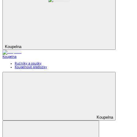
Koupelna
Koupelna
Ručníky a osušky
Koupelnové předložky
Koupelna