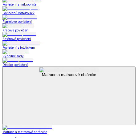
Povlečení z mikroplyše
Povlečení Matějovský
Flanelové povlečení
Krepové povlečení
Saténové povlečení
Povlečení s fototiskem
Výhodné sady
Dětské povlečení
Matrace a matracové chrániče
Matrace a matracové chrániče