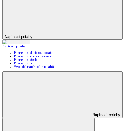
Napínací potahy
Napínací potahy
Potahy na klasickou sedačku
Potahy na rohovou sedačku
Potahy na křeslo
Potahy na židle
Výprodej napínacích potahů
Napínací potahy