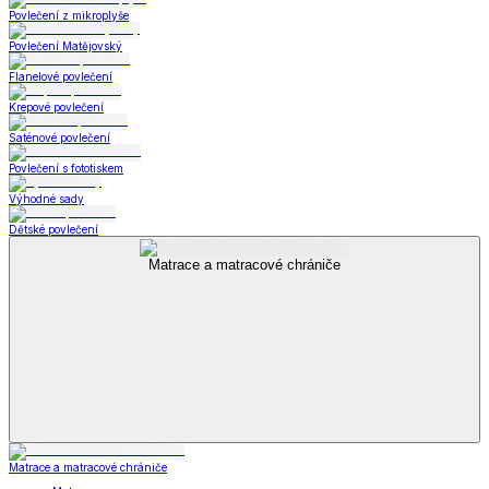
Povlečení z mikroplyše
Povlečení Matějovský
Flanelové povlečení
Krepové povlečení
Saténové povlečení
Povlečení s fototiskem
Výhodné sady
Dětské povlečení
Matrace a matracové chrániče
Matrace a matracové chrániče