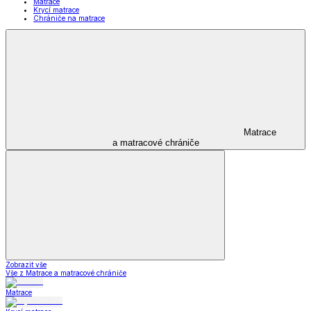
Matrace
Krycí matrace
Chrániče na matrace
Matrace
a matracové chrániče
Zobrazit vše
Vše z Matrace a matracové chrániče
Matrace