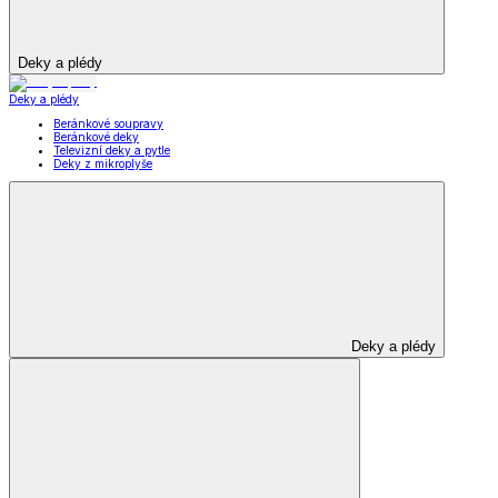
Deky a plédy
Deky a plédy
Beránkové soupravy
Beránkové deky
Televizní deky a pytle
Deky z mikroplyše
Deky a plédy