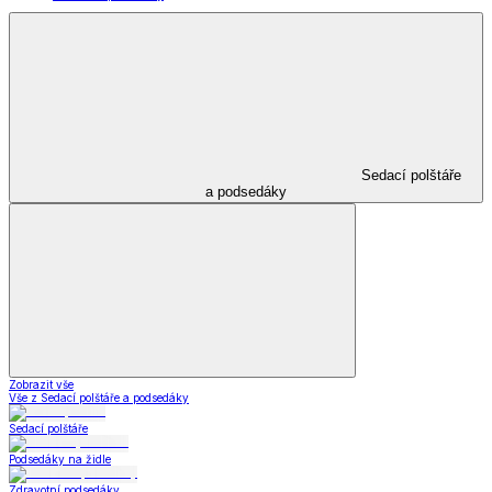
Sedací polštáře
a podsedáky
Zobrazit vše
Vše z Sedací polštáře a podsedáky
Sedací polštáře
Podsedáky na židle
Zdravotní podsedáky