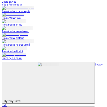
Zobrazit vše
Vše z Prostěradla
Prostěradla z mikroplyše
Prostěradla froté
Prostěradla jersey
Prostěradla s elastanem
Prostěradla plátěná
Prostěradla nepropustná
Prostěradla dětská
Přehozy na postel
Bytový
Bytový textil
textil