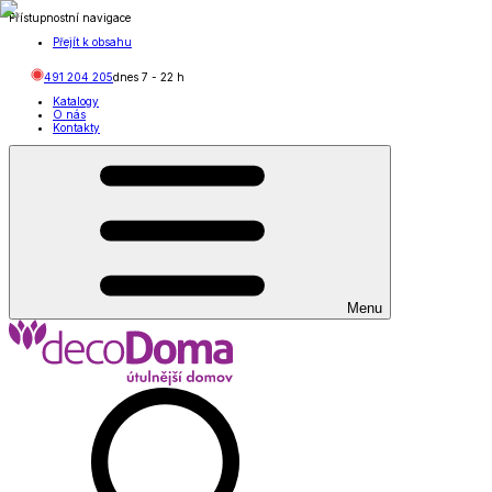
Přístupnostní navigace
Přejít k obsahu
491 204 205
dnes
7
-
22
h
Katalogy
O nás
Kontakty
Menu