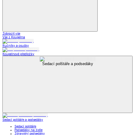
Zobrazit vše
Vše z Koupelna
Ručníky a osušky
Koupelnové předložky
Sedací polštáře a podsedáky
Sedací polštáře a podsedáky
Sedací polštáře
Podsedáky na židle
Zdravotní podsedáky