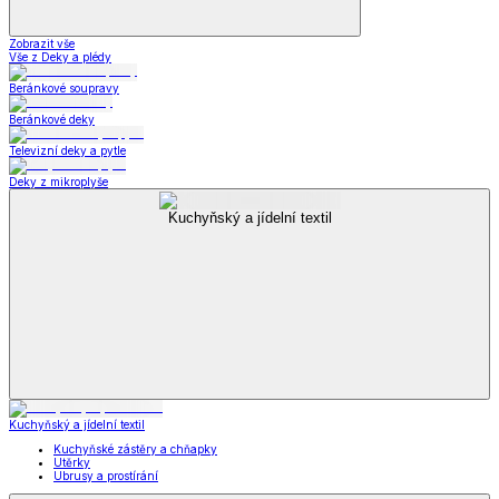
Zobrazit vše
Vše z Deky a plédy
Beránkové soupravy
Beránkové deky
Televizní deky a pytle
Deky z mikroplyše
Kuchyňský a jídelní textil
Kuchyňský a jídelní textil
Kuchyňské zástěry a chňapky
Utěrky
Ubrusy a prostírání