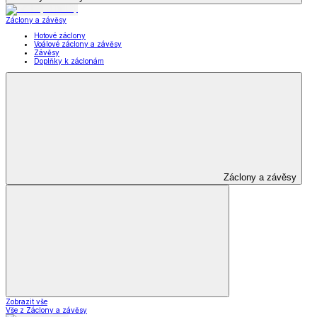
Záclony a závěsy
Hotové záclony
Voálové záclony a závěsy
Závěsy
Doplňky k záclonám
Záclony a závěsy
Zobrazit vše
Vše z Záclony a závěsy