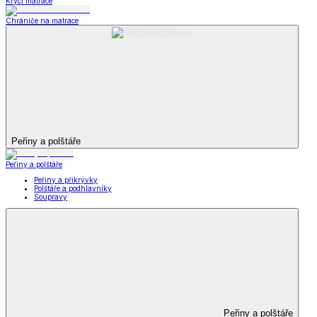
Krycí matrace
Chrániče na matrace
Peřiny a polštáře
Peřiny a polštáře
Peřiny a přikrývky
Polštáře a podhlavníky
Soupravy
Peřiny a polštáře