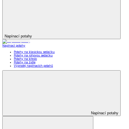
Napínací potahy
Napínací potahy
Potahy na klasickou sedačku
Potahy na rohovou sedačku
Potahy na křeslo
Potahy na židle
Výprodej napínacích potahů
Napínací potahy