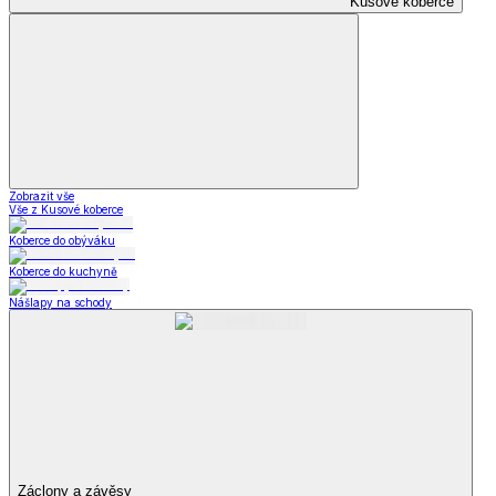
Kusové koberce
Zobrazit vše
Vše z Kusové koberce
Koberce do obýváku
Koberce do kuchyně
Nášlapy na schody
Záclony a závěsy