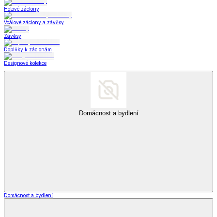
Hotové záclony
Voálové záclony a závěsy
Závěsy
Doplňky k záclonám
Designové kolekce
Domácnost a bydlení
Domácnost a bydlení