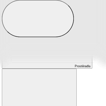
Prostěradla
Prostěradla z mikroplyše
Prostěradla froté
Prostěradla jersey
Prostěradla s elastanem
Prostěradla plátěná
Prostěradla nepropustná
Prostěradla dětská
Prostěradla