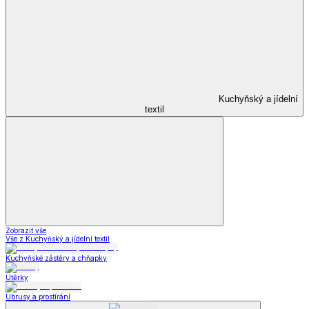
Kuchyňský a jídelní
textil
Zobrazit vše
Vše z Kuchyňský a jídelní textil
Kuchyňské zástěry a chňapky
Utěrky
Ubrusy a prostírání