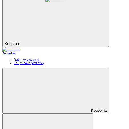
Koupelna
Koupelna
Ručníky a osušky
Koupelnové předložky
Koupelna