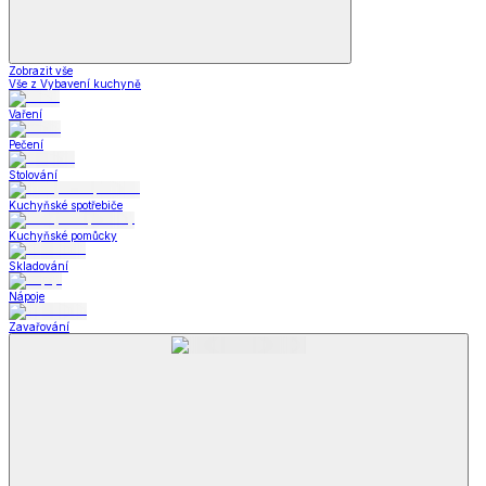
Zobrazit vše
Vše z Vybavení kuchyně
Vaření
Pečení
Stolování
Kuchyňské spotřebiče
Kuchyňské pomůcky
Skladování
Nápoje
Zavařování