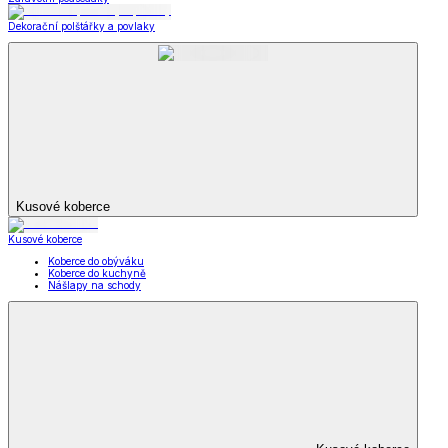
Dekorační polštářky a povlaky
Kusové koberce
Kusové koberce
Koberce do obýváku
Koberce do kuchyně
Nášlapy na schody