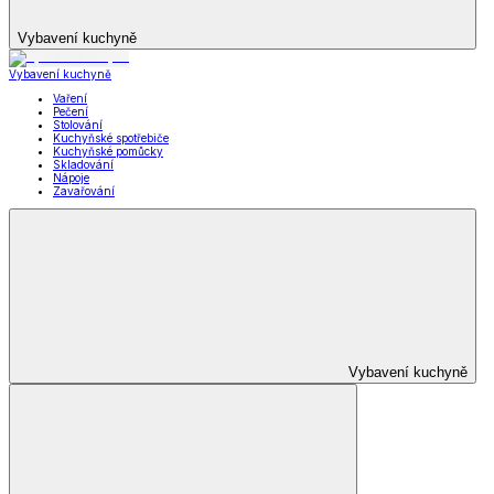
Vybavení kuchyně
Vybavení kuchyně
Vaření
Pečení
Stolování
Kuchyňské spotřebiče
Kuchyňské pomůcky
Skladování
Nápoje
Zavařování
Vybavení kuchyně