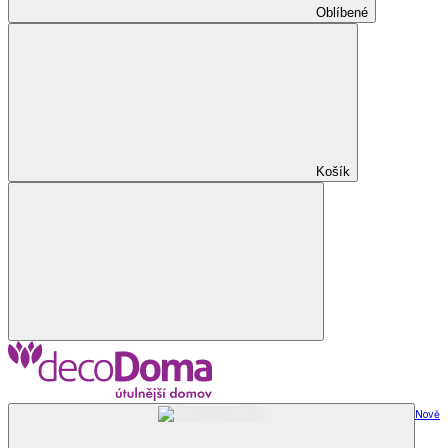
Oblíbené
Košík
Nově