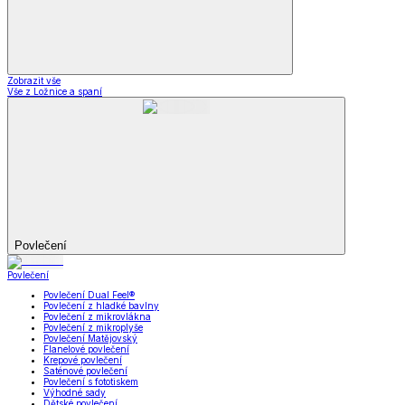
Zobrazit vše
Vše z Ložnice a spaní
Povlečení
Povlečení
Povlečení Dual Feel®
Povlečení z hladké bavlny
Povlečení z mikrovlákna
Povlečení z mikroplyše
Povlečení Matějovský
Flanelové povlečení
Krepové povlečení
Saténové povlečení
Povlečení s fototiskem
Výhodné sady
Dětské povlečení