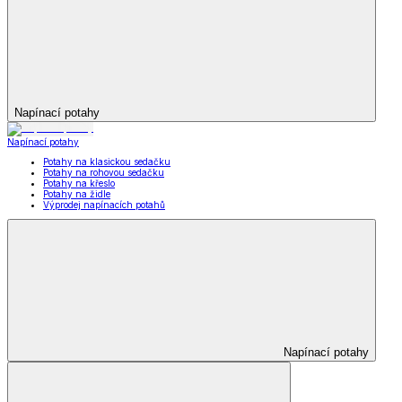
Napínací potahy
Napínací potahy
Potahy na klasickou sedačku
Potahy na rohovou sedačku
Potahy na křeslo
Potahy na židle
Výprodej napínacích potahů
Napínací potahy