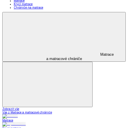
Matrace
Krycí matrace
Chrániče na matrace
Matrace
a matracové chrániče
Zobrazit vše
Vše z Matrace a matracové chrániče
Matrace