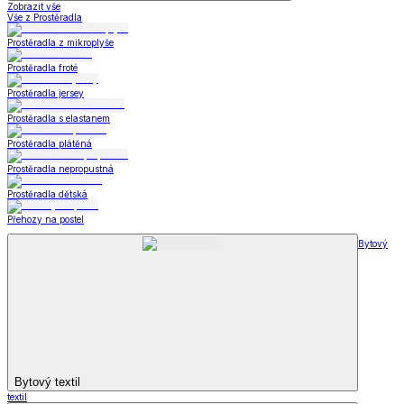
Zobrazit vše
Vše z Prostěradla
Prostěradla z mikroplyše
Prostěradla froté
Prostěradla jersey
Prostěradla s elastanem
Prostěradla plátěná
Prostěradla nepropustná
Prostěradla dětská
Přehozy na postel
Bytový
Bytový textil
textil