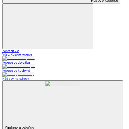
Kusové koberce
Zobrazit vše
Vše z Kusové koberce
Koberce do obýváku
Koberce do kuchyně
Nášlapy na schody
Záclony a závěsy