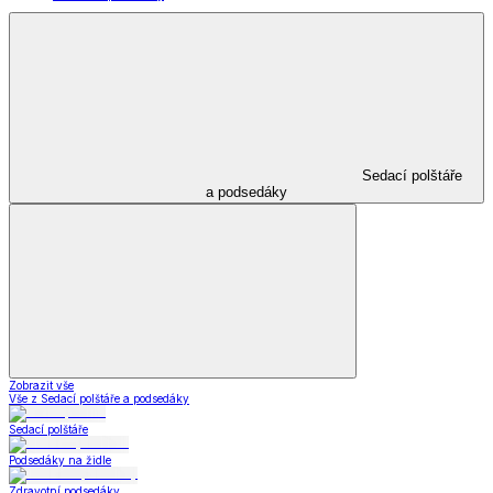
Sedací polštáře
a podsedáky
Zobrazit vše
Vše z Sedací polštáře a podsedáky
Sedací polštáře
Podsedáky na židle
Zdravotní podsedáky