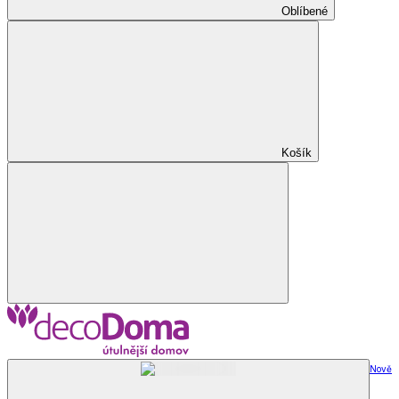
Oblíbené
Košík
Nově