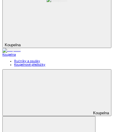
Koupelna
Koupelna
Ručníky a osušky
Koupelnové předložky
Koupelna