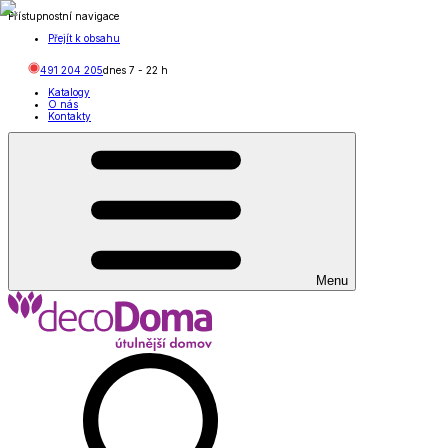
Přístupnostní navigace
Přejít k obsahu
491 204 205
dnes
7
-
22
h
Katalogy
O nás
Kontakty
Menu