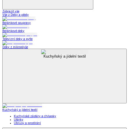
Zobrazit vše
Vše z Deky a plédy
Beránkové soupravy
Beránkové deky
Televizní deky a pytle
Deky z mikroplyše
Kuchyňský a jídelní textil
Kuchyňský a jídelní textil
Kuchyňské zástěry a chňapky
Utěrky
Ubrusy a prostírání