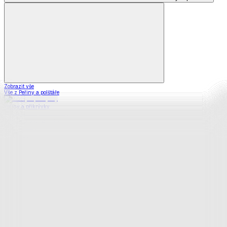
Zobrazit vše
Vše z Peřiny a polštáře
Peřiny a přikrývky
Polštáře a podhlavníky
Soupravy
Prostěradla