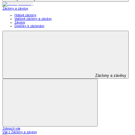
Záclony a závěsy
Hotové záclony
Voálové záclony a závěsy
Závěsy
Doplňky k záclonám
Záclony a závěsy
Zobrazit vše
Vše z Záclony a závěsy