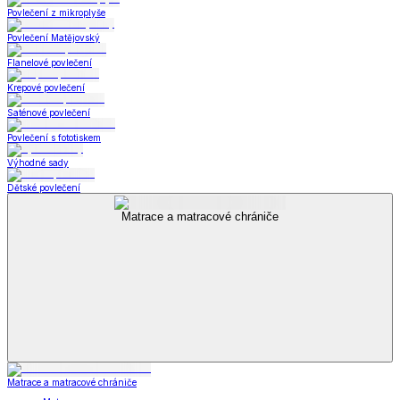
Povlečení z mikroplyše
Povlečení Matějovský
Flanelové povlečení
Krepové povlečení
Saténové povlečení
Povlečení s fototiskem
Výhodné sady
Dětské povlečení
Matrace a matracové chrániče
Matrace a matracové chrániče