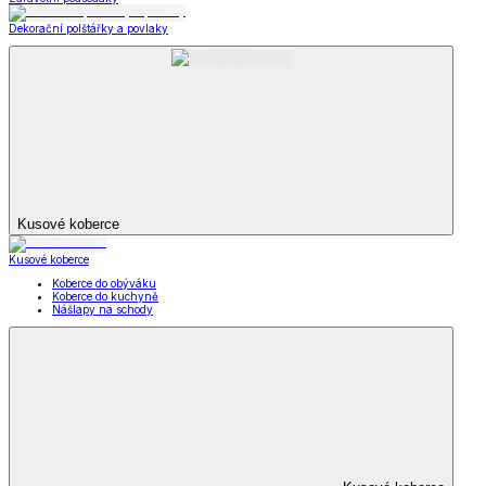
Dekorační polštářky a povlaky
Kusové koberce
Kusové koberce
Koberce do obýváku
Koberce do kuchyně
Nášlapy na schody