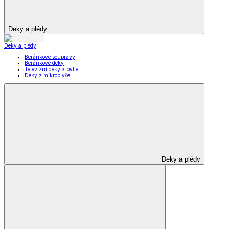
Deky a plédy
Deky a plédy
Beránkové soupravy
Beránkové deky
Televizní deky a pytle
Deky z mikroplyše
Deky a plédy