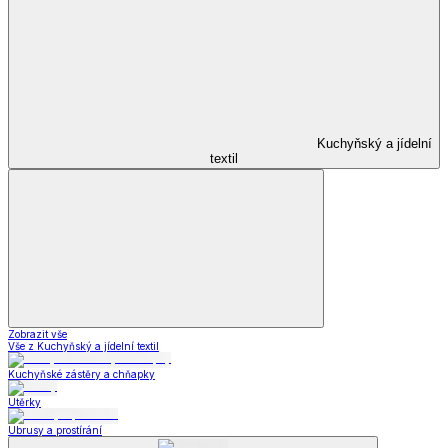
Kuchyňský a jídelní
textil
Zobrazit vše
Vše z Kuchyňský a jídelní textil
Kuchyňské zástěry a chňapky
Utěrky
Ubrusy a prostírání