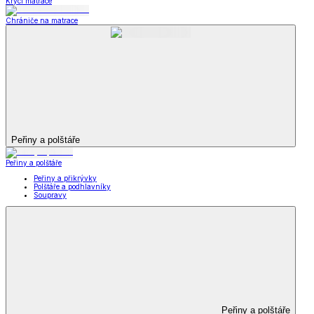
Krycí matrace
Chrániče na matrace
Peřiny a polštáře
Peřiny a polštáře
Peřiny a přikrývky
Polštáře a podhlavníky
Soupravy
Peřiny a polštáře