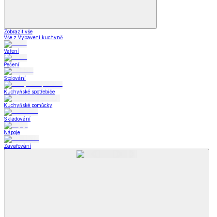
Zobrazit vše
Vše z Vybavení kuchyně
Vaření
Pečení
Stolování
Kuchyňské spotřebiče
Kuchyňské pomůcky
Skladování
Nápoje
Zavařování