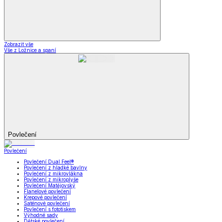
Zobrazit vše
Vše z Ložnice a spaní
Povlečení
Povlečení
Povlečení Dual Feel®
Povlečení z hladké bavlny
Povlečení z mikrovlákna
Povlečení z mikroplyše
Povlečení Matějovský
Flanelové povlečení
Krepové povlečení
Saténové povlečení
Povlečení s fototiskem
Výhodné sady
Dětské povlečení