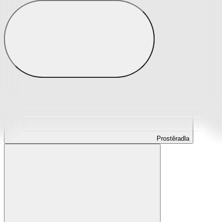
Prostěradla
Prostěradla z mikroplyše
Prostěradla froté
Prostěradla jersey
Prostěradla s elastanem
Prostěradla plátěná
Prostěradla nepropustná
Prostěradla dětská
Prostěradla