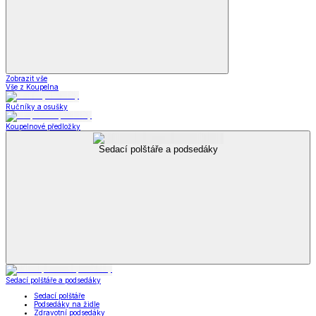
Zobrazit vše
Vše z Koupelna
Ručníky a osušky
Koupelnové předložky
Sedací polštáře a podsedáky
Sedací polštáře a podsedáky
Sedací polštáře
Podsedáky na židle
Zdravotní podsedáky