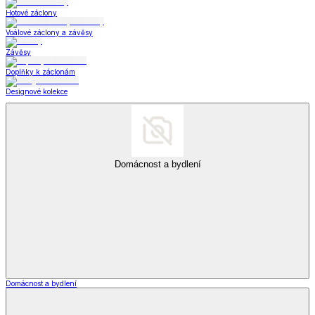
Hotové záclony
Voálové záclony a závěsy
Závěsy
Doplňky k záclonám
Designové kolekce
Domácnost a bydlení
Domácnost a bydlení