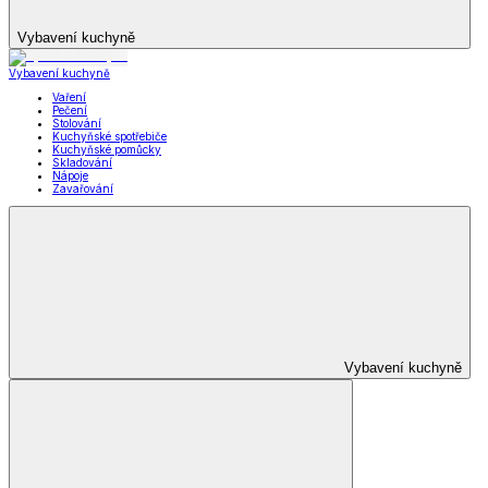
Vybavení kuchyně
Vybavení kuchyně
Vaření
Pečení
Stolování
Kuchyňské spotřebiče
Kuchyňské pomůcky
Skladování
Nápoje
Zavařování
Vybavení kuchyně