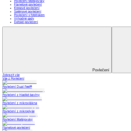
Televizní deky a pytle
Deky z mikroplyše
Deky a plédy
Zobrazit vše
Vše z Deky a plédy
Beránkové soupravy
Beránkové deky
Televizní deky a pytle
Deky z mikroplyše