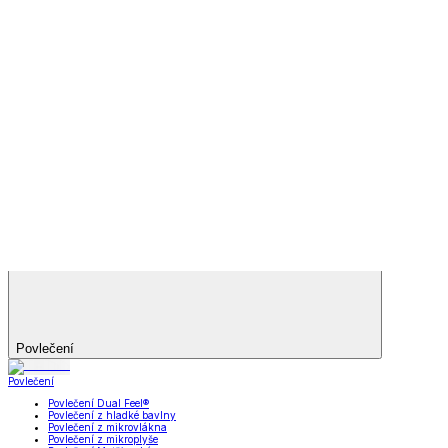
Bytový textil
Bytový textil
Zobrazit vše
Vše z Bytový textil
Deky a plédy
Deky a plédy
Beránkové soupravy
Beránkové deky