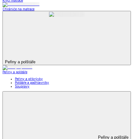
Krycí matrace
Chrániče na matrace
Peřiny a polštáře
Peřiny a polštáře
Peřiny a přikrývky
Polštáře a podhlavníky
Soupravy
Peřiny a polštáře