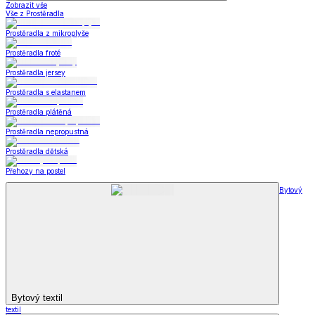
Zobrazit vše
Vše z Prostěradla
Prostěradla z mikroplyše
Prostěradla froté
Prostěradla jersey
Prostěradla s elastanem
Prostěradla plátěná
Prostěradla nepropustná
Prostěradla dětská
Přehozy na postel
Bytový
Bytový textil
textil