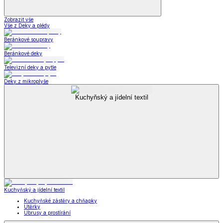
Zobrazit vše
Vše z Deky a plédy
Beránkové soupravy
Beránkové deky
Televizní deky a pytle
Deky z mikroplyše
Kuchyňský a jídelní textil
Kuchyňský a jídelní textil
Kuchyňské zástěry a chňapky
Utěrky
Ubrusy a prostírání