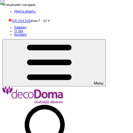
Přístupnostní navigace
Přejít k obsahu
491 204 205
dnes
7
-
22
h
Katalogy
O nás
Kontakty
Menu