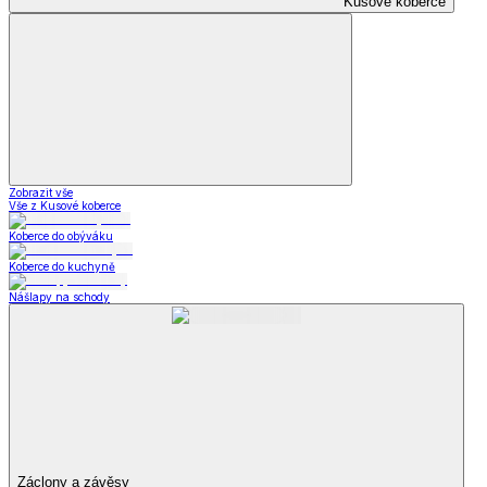
Kusové koberce
Zobrazit vše
Vše z Kusové koberce
Koberce do obýváku
Koberce do kuchyně
Nášlapy na schody
Záclony a závěsy