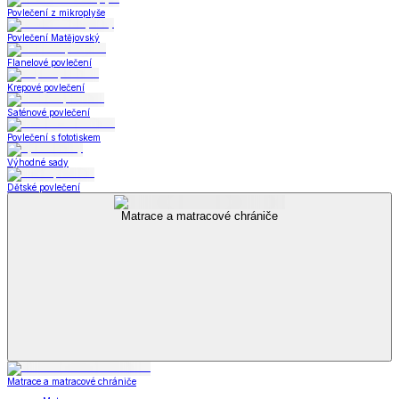
Povlečení z mikroplyše
Povlečení Matějovský
Flanelové povlečení
Krepové povlečení
Saténové povlečení
Povlečení s fototiskem
Výhodné sady
Dětské povlečení
Matrace a matracové chrániče
Matrace a matracové chrániče