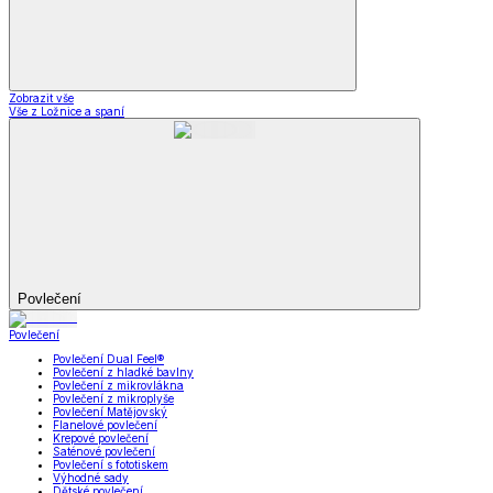
Zobrazit vše
Vše z Ložnice a spaní
Povlečení
Povlečení
Povlečení Dual Feel®
Povlečení z hladké bavlny
Povlečení z mikrovlákna
Povlečení z mikroplyše
Povlečení Matějovský
Flanelové povlečení
Krepové povlečení
Saténové povlečení
Povlečení s fototiskem
Výhodné sady
Dětské povlečení