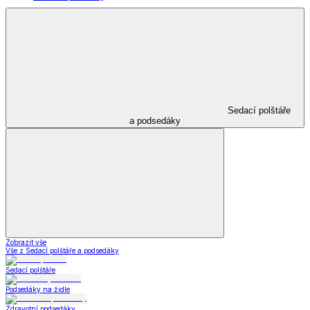
Sedací polštáře
a podsedáky
Zobrazit vše
Vše z Sedací polštáře a podsedáky
Sedací polštáře
Podsedáky na židle
Zdravotní podsedáky