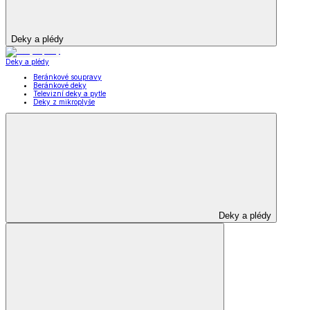
Deky a plédy
Deky a plédy
Beránkové soupravy
Beránkové deky
Televizní deky a pytle
Deky z mikroplyše
Deky a plédy