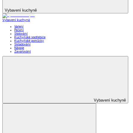
Vybavení kuchyně
Vybavení kuchyně
Vaření
Pečení
Stolování
Kuchyňské spotřebiče
Kuchyňské pomůcky
Skladování
Nápoje
Zavařování
Vybavení kuchyně