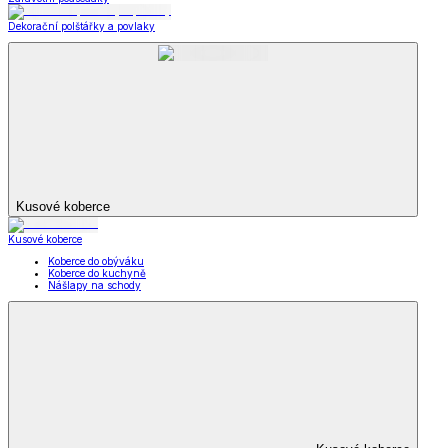
Dekorační polštářky a povlaky
Kusové koberce
Kusové koberce
Koberce do obýváku
Koberce do kuchyně
Nášlapy na schody