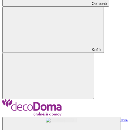
Oblíbené
Košík
Nově