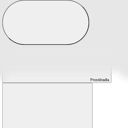
Prostěradla
Prostěradla z mikroplyše
Prostěradla froté
Prostěradla jersey
Prostěradla s elastanem
Prostěradla plátěná
Prostěradla nepropustná
Prostěradla dětská
Prostěradla