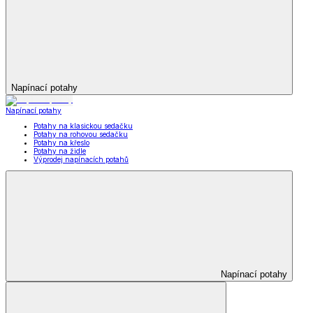
Napínací potahy
Napínací potahy
Potahy na klasickou sedačku
Potahy na rohovou sedačku
Potahy na křeslo
Potahy na židle
Výprodej napínacích potahů
Napínací potahy