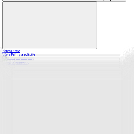
Zobrazit vše
Vše z Peřiny a polštáře
Peřiny a přikrývky
Polštáře a podhlavníky
Soupravy
Prostěradla