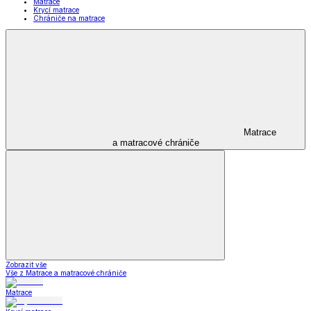
Matrace
Krycí matrace
Chrániče na matrace
Matrace
a matracové chrániče
Zobrazit vše
Vše z Matrace a matracové chrániče
Matrace