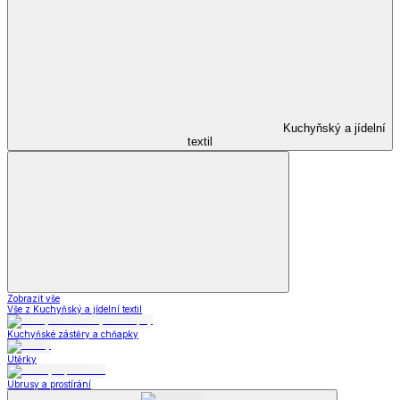
Kuchyňský a jídelní
textil
Zobrazit vše
Vše z Kuchyňský a jídelní textil
Kuchyňské zástěry a chňapky
Utěrky
Ubrusy a prostírání