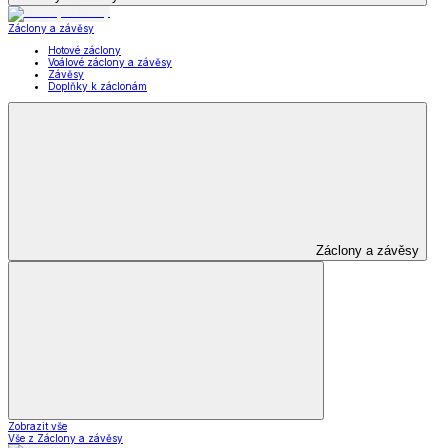
Záclony a závěsy
Hotové záclony
Voálové záclony a závěsy
Závěsy
Doplňky k záclonám
Záclony a závěsy
Zobrazit vše
Vše z Záclony a závěsy