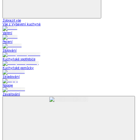
Zobrazit vše
Vše z Vybavení kuchyně
Vaření
Pečení
Stolování
Kuchyňské spotřebiče
Kuchyňské pomůcky
Skladování
Nápoje
Zavařování