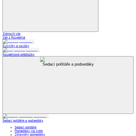
Zobrazit vše
Vše z Koupelna
Ručníky a osušky
Koupelnové předložky
Sedací polštáře a podsedáky
Sedací polštáře a podsedáky
Sedací polštáře
Podsedáky na židle
Zdravotní podsedáky