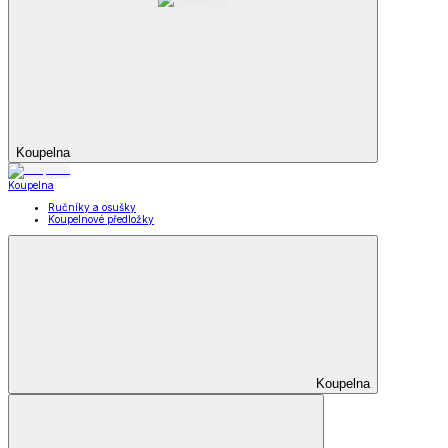
Koupelna
Koupelna
Ručníky a osušky
Koupelnové předložky
Koupelna