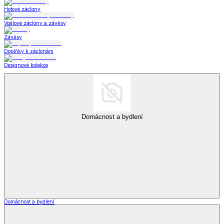
Hotové záclony
Voálové záclony a závěsy
Závěsy
Doplňky k záclonám
Designové kolekce
Domácnost a bydlení
Domácnost a bydlení