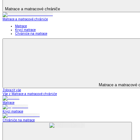
Televizní deky a pytle
Deky z mikroplyše
Deky a plédy
Zobrazit vše
Vše z Deky a plédy
Beránkové soupravy
Beránkové deky
Televizní deky a pytle
Deky z mikroplyše