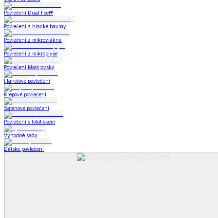
Bytový textil
Bytový textil
Zobrazit vše
Vše z Bytový textil
Deky a plédy
Deky a plédy
Beránkové soupravy
Beránkové deky