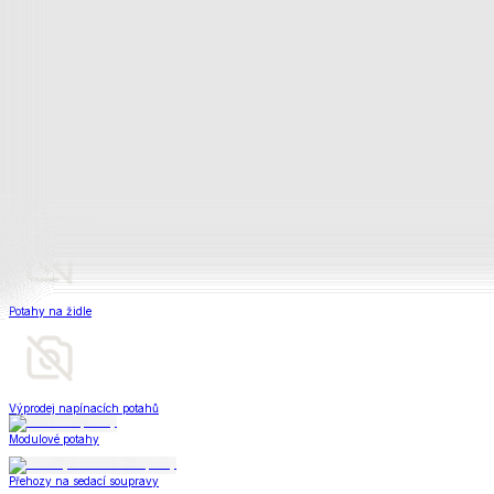
Peřiny a polštáře
Peřiny a polštáře
Peřiny a přikrývky
Polštáře a podhlavníky
Soupravy
Peřiny a polštáře
Zobrazit vše
Vše z Peřiny a polštáře
Peřiny a přikrývky
Polštáře a podhlavníky