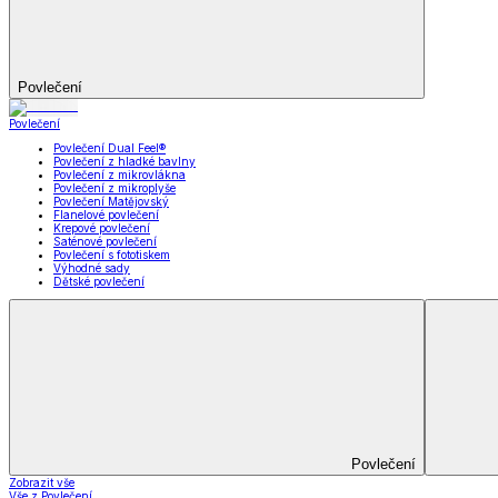
Prostěradla
Zobrazit vše
Vše z Prostěradla
Prostěradla z mikroplyše
Prostěradla froté
Prostěradla jersey
Prostěradla s elastanem
Prostěradla plátěná
Prostěradla nepropustná
Prostěradla dětská
Přehozy na postel
Bytový text