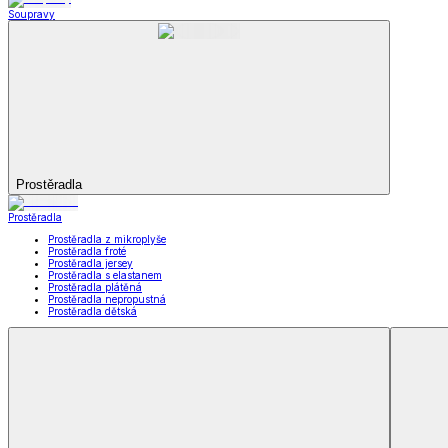
Koupelna
Koupelna
Ručníky a osušky
Koupelnové předložky
Koupelna
Zobrazit vše
Vše z Koupelna
Ručníky a osušky
Koupelnové předložky