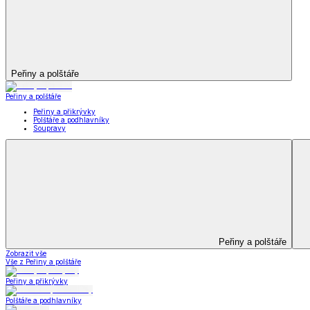
Kuchyňský a jídelní textil
Kuchyňský a jídelní textil
Kuchyňské zástěry a chňapky
Utěrky
Ubrusy a prostírání
Kuchyňský a jídelní tex
Zobrazit vše
Vše z Kuchyňský a jídelní textil
Kuchyňské zástěry a chňapky
Utěrky
Ubrusy a prostírání