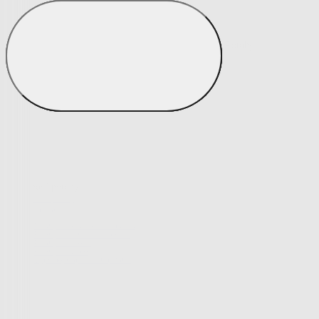
Matrace a matracové chrániče
Matrace a matracové chrániče
Matrace
Krycí matrace
Chrániče na matrace
Matrace a matracové c
Zobrazit vše
Vše z Matrace a matracové chrániče
Matrace
Krycí matrace
Chrániče na matrace