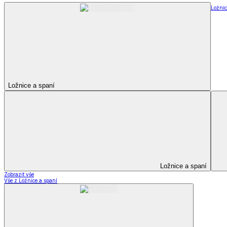
Soupravy
Prostěradla
Prostěradla
Prostěradla z mikroplyše
Prostěradla froté
Prostěradla jersey
Prostěradla s elastanem
Prostěradla plátěná
Prostěradla nepropustná
Prostěradla dětská