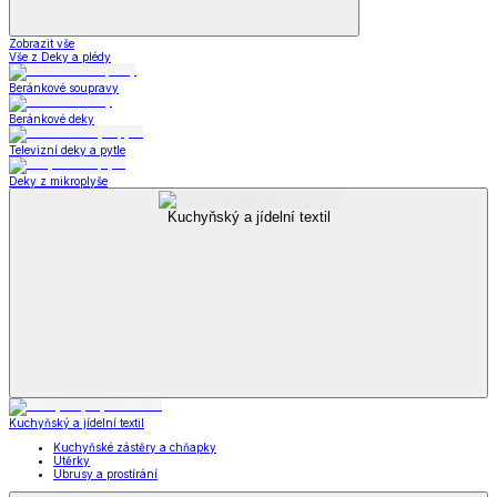
Zobrazit vše
Vše z Deky a plédy
Beránkové soupravy
Beránkové deky
Televizní deky a pytle
Deky z mikroplyše
Kuchyňský a jídelní textil
Kuchyňský a jídelní textil
Kuchyňské zástěry a chňapky
Utěrky
Ubrusy a prostírání