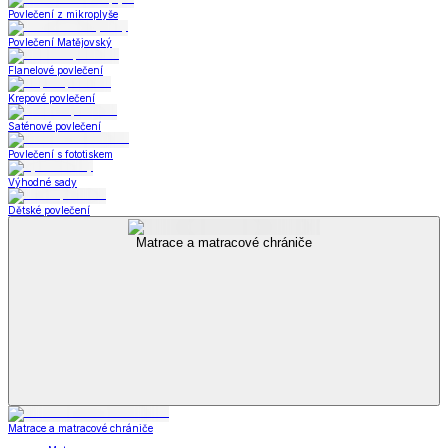
Povlečení z mikroplyše
Povlečení Matějovský
Flanelové povlečení
Krepové povlečení
Saténové povlečení
Povlečení s fototiskem
Výhodné sady
Dětské povlečení
Matrace a matracové chrániče
Matrace a matracové chrániče