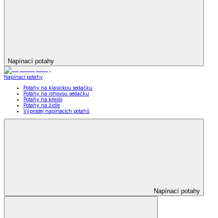
Napínací potahy
Napínací potahy
Potahy na klasickou sedačku
Potahy na rohovou sedačku
Potahy na křeslo
Potahy na židle
Výprodej napínacích potahů
Napínací potahy