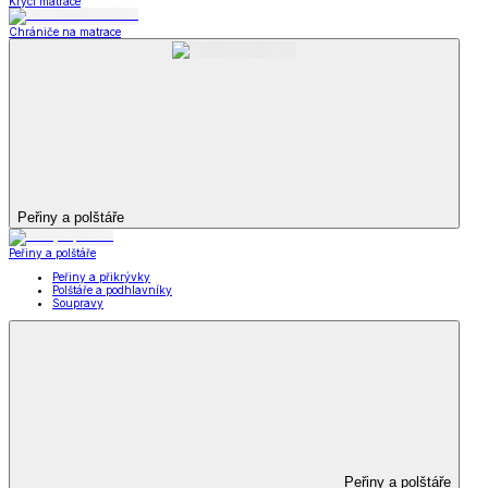
Krycí matrace
Chrániče na matrace
Peřiny a polštáře
Peřiny a polštáře
Peřiny a přikrývky
Polštáře a podhlavníky
Soupravy
Peřiny a polštáře