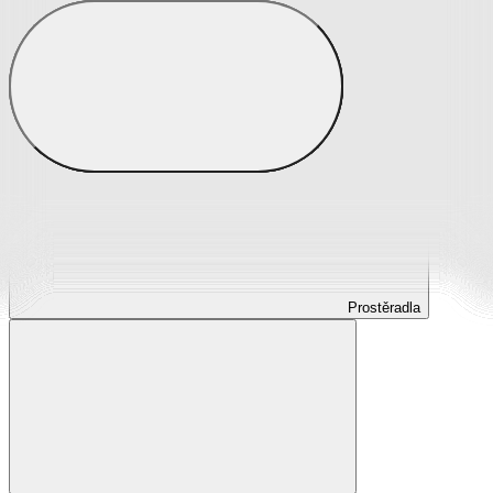
Prostěradla
Prostěradla z mikroplyše
Prostěradla froté
Prostěradla jersey
Prostěradla s elastanem
Prostěradla plátěná
Prostěradla nepropustná
Prostěradla dětská
Prostěradla