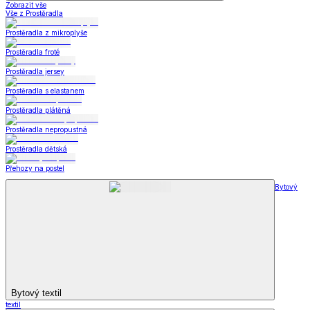
Zobrazit vše
Vše z Prostěradla
Prostěradla z mikroplyše
Prostěradla froté
Prostěradla jersey
Prostěradla s elastanem
Prostěradla plátěná
Prostěradla nepropustná
Prostěradla dětská
Přehozy na postel
Bytový
Bytový textil
textil