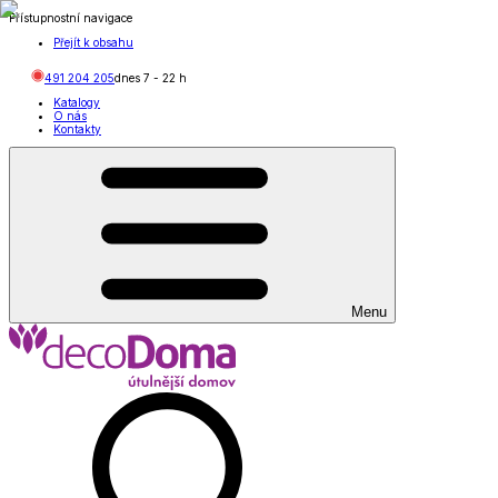
Přístupnostní navigace
Přejít k obsahu
491 204 205
dnes
7
-
22
h
Katalogy
O nás
Kontakty
Menu