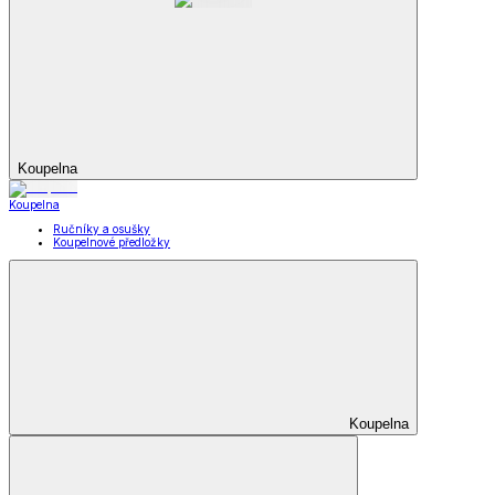
Koupelna
Koupelna
Ručníky a osušky
Koupelnové předložky
Koupelna