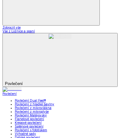
Zobrazit vše
Vše z Ložnice a spaní
Povlečení
Povlečení
Povlečení Dual Feel®
Povlečení z hladké bavlny
Povlečení z mikrovlákna
Povlečení z mikroplyše
Povlečení Matějovský
Flanelové povlečení
Krepové povlečení
Saténové povlečení
Povlečení s fototiskem
Výhodné sady
Dětské povlečení