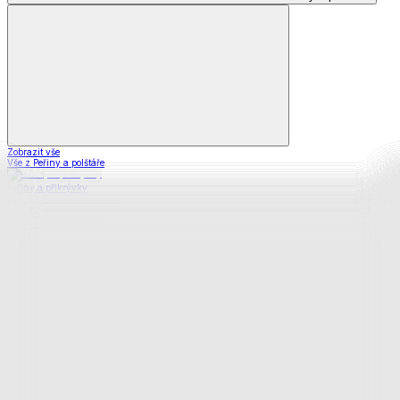
Zobrazit vše
Vše z Peřiny a polštáře
Peřiny a přikrývky
Polštáře a podhlavníky
Soupravy
Prostěradla