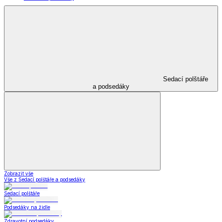
Sedací polštáře
a podsedáky
Zobrazit vše
Vše z Sedací polštáře a podsedáky
Sedací polštáře
Podsedáky na židle
Zdravotní podsedáky