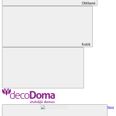
Oblíbené
Košík
Nově