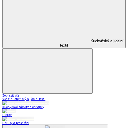
Kuchyňský a jídelní
textil
Zobrazit vše
Vše z Kuchyňský a jídelní textil
Kuchyňské zástěry a chňapky
Utěrky
Ubrusy a prostírání