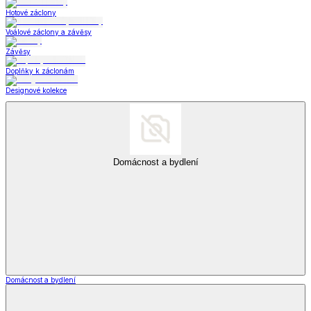
Hotové záclony
Voálové záclony a závěsy
Závěsy
Doplňky k záclonám
Designové kolekce
Domácnost a bydlení
Domácnost a bydlení