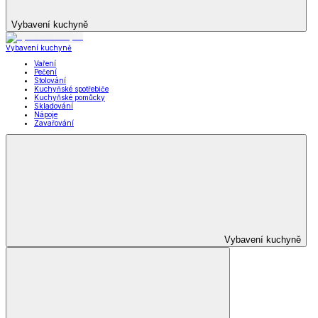
Vybavení kuchyně
Vybavení kuchyně
Vaření
Pečení
Stolování
Kuchyňské spotřebiče
Kuchyňské pomůcky
Skladování
Nápoje
Zavařování
Vybavení kuchyně