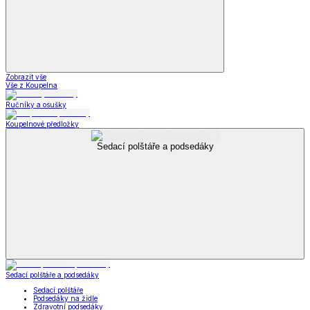
Zobrazit vše
Vše z Koupelna
Ručníky a osušky
Koupelnové předložky
Sedací polštáře a podsedáky
Sedací polštáře a podsedáky
Sedací polštáře
Podsedáky na židle
Zdravotní podsedáky