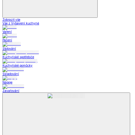
Zobrazit vše
Vše z Vybavení kuchyně
Vaření
Pečení
Stolování
Kuchyňské spotřebiče
Kuchyňské pomůcky
Skladování
Nápoje
Zavařování