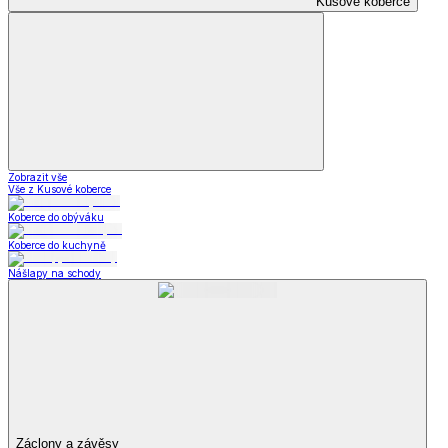
Kusové koberce
Zobrazit vše
Vše z Kusové koberce
Koberce do obýváku
Koberce do kuchyně
Nášlapy na schody
Záclony a závěsy