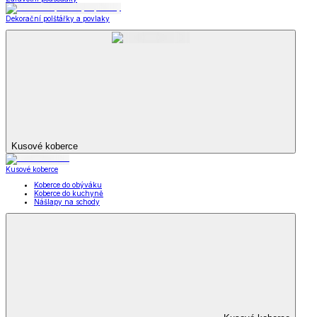
Dekorační polštářky a povlaky
Kusové koberce
Kusové koberce
Koberce do obýváku
Koberce do kuchyně
Nášlapy na schody