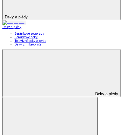
Deky a plédy
Deky a plédy
Beránkové soupravy
Beránkové deky
Televizní deky a pytle
Deky z mikroplyše
Deky a plédy