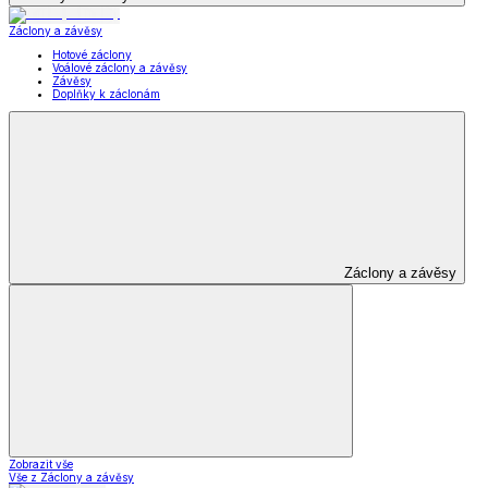
Záclony a závěsy
Hotové záclony
Voálové záclony a závěsy
Závěsy
Doplňky k záclonám
Záclony a závěsy
Zobrazit vše
Vše z Záclony a závěsy