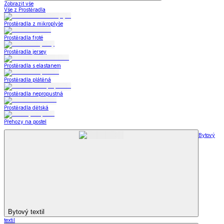
Zobrazit vše
Vše z Prostěradla
Prostěradla z mikroplyše
Prostěradla froté
Prostěradla jersey
Prostěradla s elastanem
Prostěradla plátěná
Prostěradla nepropustná
Prostěradla dětská
Přehozy na postel
Bytový
Bytový textil
textil