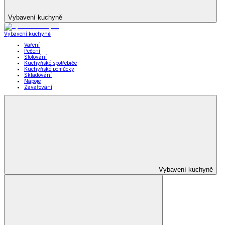
Vybavení kuchyně
Vybavení kuchyně
Vaření
Pečení
Stolování
Kuchyňské spotřebiče
Kuchyňské pomůcky
Skladování
Nápoje
Zavařování
Vybavení kuchyně