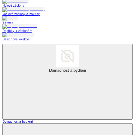
Hotové záclony
Voálové záclony a závěsy
Závěsy
Doplňky k záclonám
Designové kolekce
Domácnost a bydlení
Domácnost a bydlení