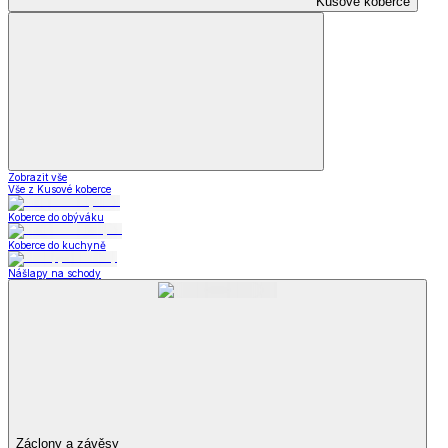
Kusové koberce
Zobrazit vše
Vše z Kusové koberce
Koberce do obýváku
Koberce do kuchyně
Nášlapy na schody
Záclony a závěsy