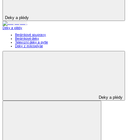
Deky a plédy
Deky a plédy
Beránkové soupravy
Beránkové deky
Televizní deky a pytle
Deky z mikroplyše
Deky a plédy