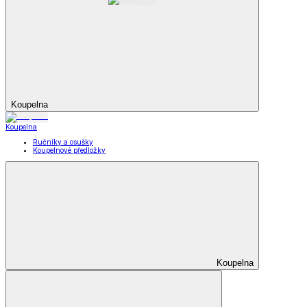
Koupelna
Koupelna
Ručníky a osušky
Koupelnové předložky
Koupelna