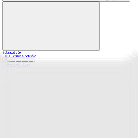
Zobrazit vše
Vše z Peřiny a polštáře
Peřiny a přikrývky
Polštáře a podhlavníky
Soupravy
Prostěradla