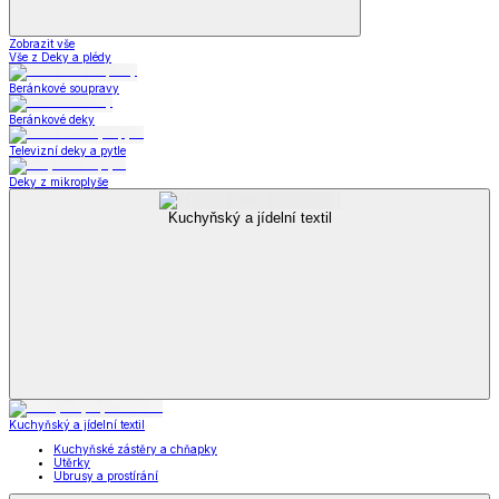
Zobrazit vše
Vše z Deky a plédy
Beránkové soupravy
Beránkové deky
Televizní deky a pytle
Deky z mikroplyše
Kuchyňský a jídelní textil
Kuchyňský a jídelní textil
Kuchyňské zástěry a chňapky
Utěrky
Ubrusy a prostírání