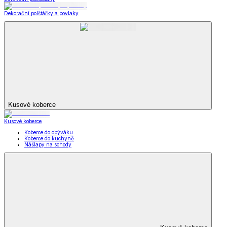
Dekorační polštářky a povlaky
Kusové koberce
Kusové koberce
Koberce do obýváku
Koberce do kuchyně
Nášlapy na schody