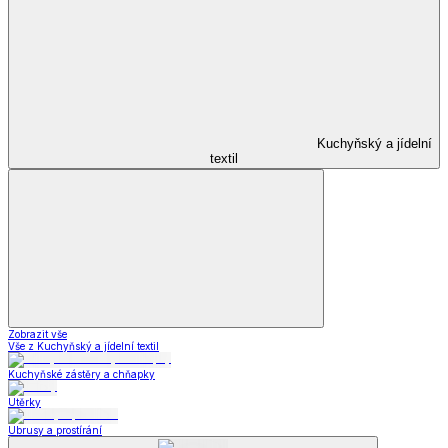
Kuchyňský a jídelní
textil
Zobrazit vše
Vše z Kuchyňský a jídelní textil
Kuchyňské zástěry a chňapky
Utěrky
Ubrusy a prostírání