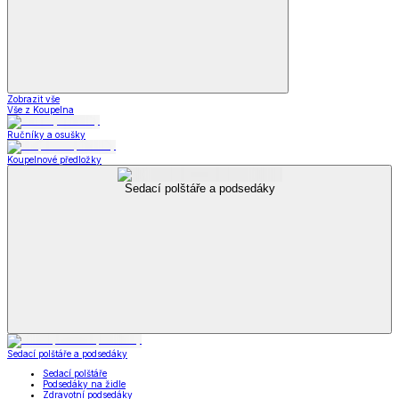
Zobrazit vše
Vše z Koupelna
Ručníky a osušky
Koupelnové předložky
Sedací polštáře a podsedáky
Sedací polštáře a podsedáky
Sedací polštáře
Podsedáky na židle
Zdravotní podsedáky