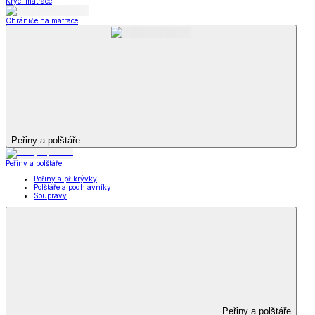
Krycí matrace
Chrániče na matrace
Peřiny a polštáře
Peřiny a polštáře
Peřiny a přikrývky
Polštáře a podhlavníky
Soupravy
Peřiny a polštáře