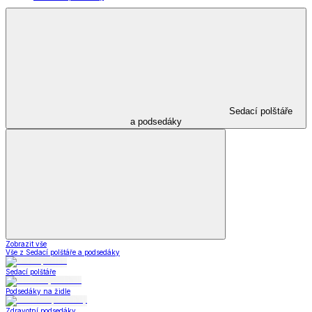
Sedací polštáře
a podsedáky
Zobrazit vše
Vše z Sedací polštáře a podsedáky
Sedací polštáře
Podsedáky na židle
Zdravotní podsedáky