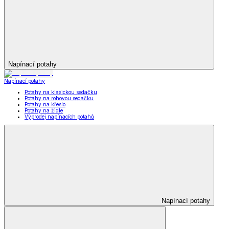
Napínací potahy
Napínací potahy
Potahy na klasickou sedačku
Potahy na rohovou sedačku
Potahy na křeslo
Potahy na židle
Výprodej napínacích potahů
Napínací potahy