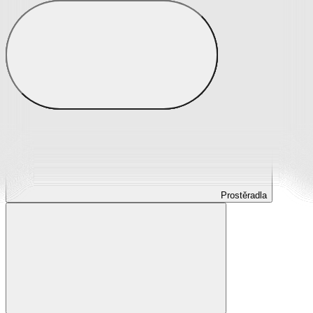
Prostěradla
Prostěradla z mikroplyše
Prostěradla froté
Prostěradla jersey
Prostěradla s elastanem
Prostěradla plátěná
Prostěradla nepropustná
Prostěradla dětská
Prostěradla