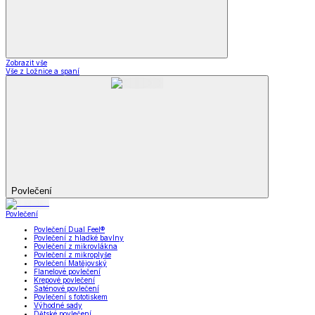
Zobrazit vše
Vše z Ložnice a spaní
Povlečení
Povlečení
Povlečení Dual Feel®
Povlečení z hladké bavlny
Povlečení z mikrovlákna
Povlečení z mikroplyše
Povlečení Matějovský
Flanelové povlečení
Krepové povlečení
Saténové povlečení
Povlečení s fototiskem
Výhodné sady
Dětské povlečení