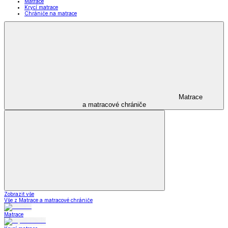
Matrace
Krycí matrace
Chrániče na matrace
Matrace
a matracové chrániče
Zobrazit vše
Vše z Matrace a matracové chrániče
Matrace