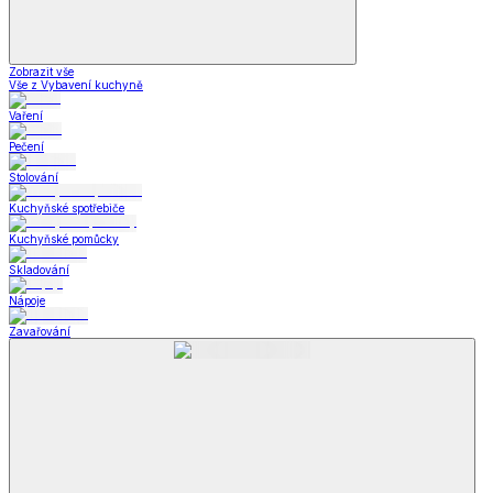
Zobrazit vše
Vše z Vybavení kuchyně
Vaření
Pečení
Stolování
Kuchyňské spotřebiče
Kuchyňské pomůcky
Skladování
Nápoje
Zavařování