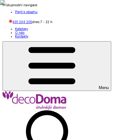
Přístupnostní navigace
Přejít k obsahu
491 204 205
dnes
7
-
22
h
Katalogy
O nás
Kontakty
Menu