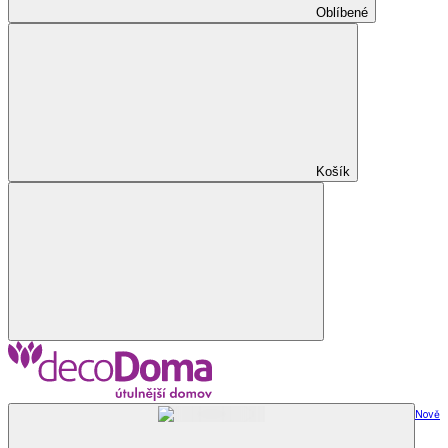
Oblíbené
Košík
Nově