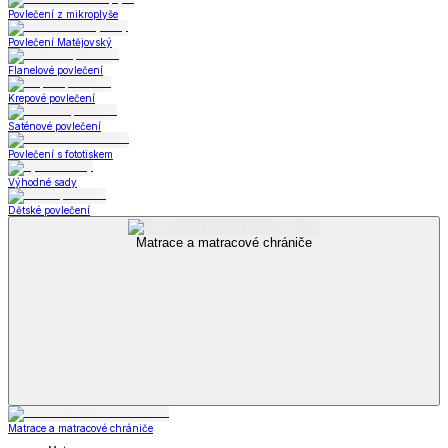
Povlečení z mikroplyše
Povlečení Matějovský
Flanelové povlečení
Krepové povlečení
Saténové povlečení
Povlečení s fototiskem
Výhodné sady
Dětské povlečení
Matrace a matracové chrániče
Matrace a matracové chrániče