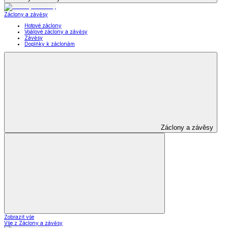
Záclony a závěsy
Hotové záclony
Voálové záclony a závěsy
Závěsy
Doplňky k záclonám
Záclony a závěsy
Zobrazit vše
Vše z Záclony a závěsy