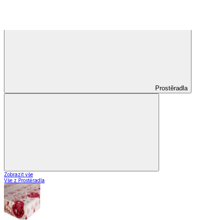
Záclony a závěsy
Záclony a závěsy
Hotové záclony
Voálové záclony a závěsy
Závěsy
Doplňky k záclonám
Záclony a závěsy