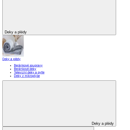
Vybavení kuchyně
Vybavení kuchyně
Vaření
Pečení
Stolování
Kuchyňské spotřebiče
Kuchyňské pomůcky
Skladování
Nápoje
Zavařování
Vybavení kuchyně