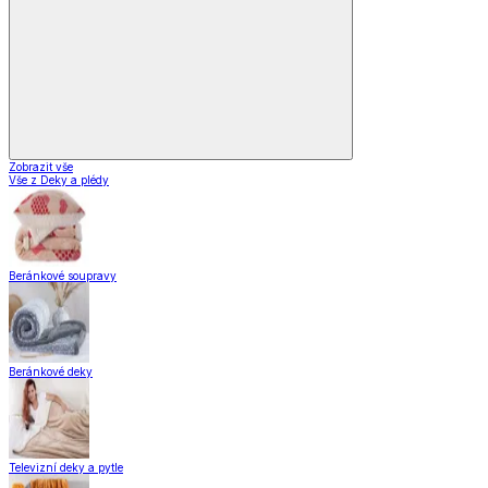
Zobrazit vše
Vše z Vybavení kuchyně
Vaření
Pečení
Stolování