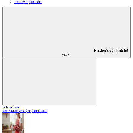
Domácnost a úklid
Domácnost a úklid
Praktičtí pomocníci
Pomůcky pro úklid a čištění
Praní a žehlení
Drobné opravy
Úložné boxy a vakuové pytle
EkoDrogerie
Pro mazlíčky
Zábava a volný čas
Pro děti