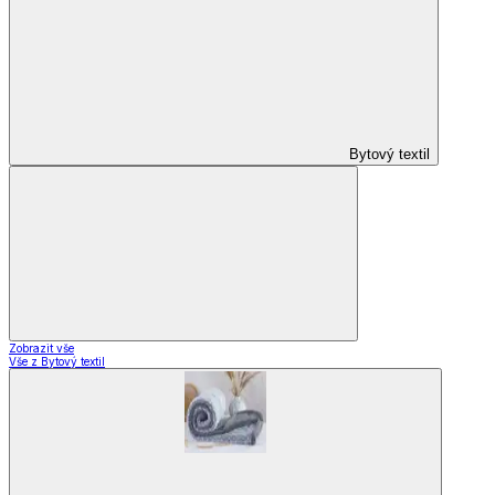
Domácnost
a bydlení
Zobrazit vše
Vše z Domácnost a bydlení