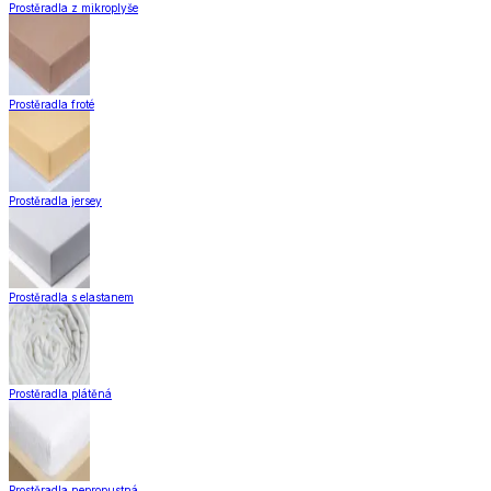
Zobrazit vše
Vše z Záclony a závěsy
Hotové záclony
Voálové záclony a závěsy
Závěsy
Doplňky k záclonám