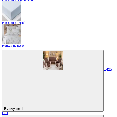
Designové kolekce
Domácnost a bydlení
Domácnost a bydlení