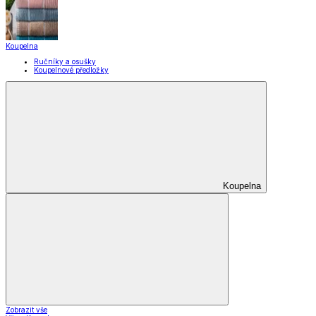
Pomůcky pro úklid a čištění
Praní a žehlení
Drobné opravy
Úložné boxy a vakuové pytle
EkoDrogerie