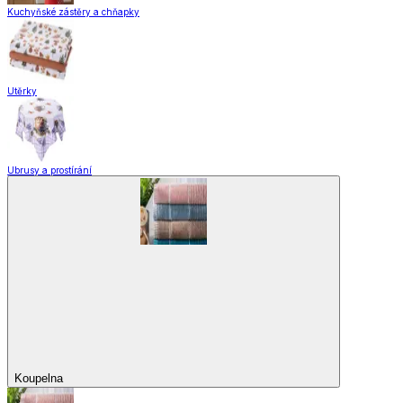
Domácnost a úklid
Zobrazit vše
Vše z Domácnost a úklid
Praktičtí pomocníci