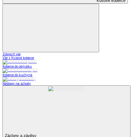
Kusové koberce
Zobrazit vše
Vše z Kusové koberce
Koberce do obýváku
Koberce do kuchyně
Nášlapy na schody
Záclony a závěsy