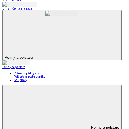
Krycí matrace
Chrániče na matrace
Peřiny a polštáře
Peřiny a polštáře
Peřiny a přikrývky
Polštáře a podhlavníky
Soupravy
Peřiny a polštáře