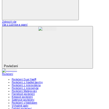
Zobrazit vše
Vše z Ložnice a spaní
Povlečení
Povlečení
Povlečení Dual Feel®
Povlečení z hladké bavlny
Povlečení z mikrovlákna
Povlečení z mikroplyše
Povlečení Matějovský
Flanelové povlečení
Krepové povlečení
Saténové povlečení
Povlečení s fototiskem
Výhodné sady
Dětské povlečení