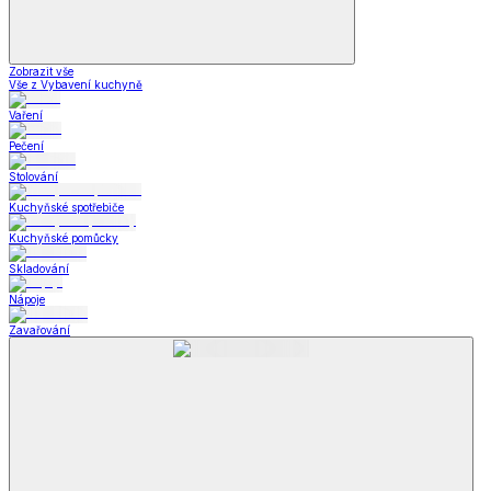
Zobrazit vše
Vše z Vybavení kuchyně
Vaření
Pečení
Stolování
Kuchyňské spotřebiče
Kuchyňské pomůcky
Skladování
Nápoje
Zavařování