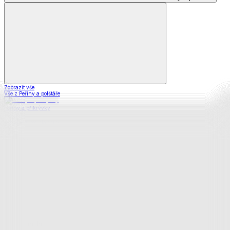
Zobrazit vše
Vše z Peřiny a polštáře
Peřiny a přikrývky
Polštáře a podhlavníky
Soupravy
Prostěradla