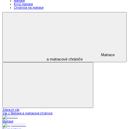
Matrace
Krycí matrace
Chrániče na matrace
Matrace
a matracové chrániče
Zobrazit vše
Vše z Matrace a matracové chrániče
Matrace