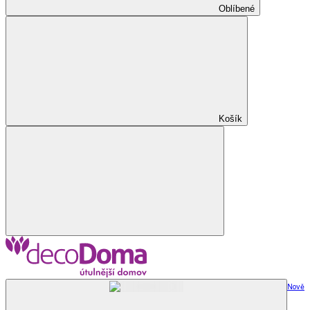
Oblíbené
Košík
Nově