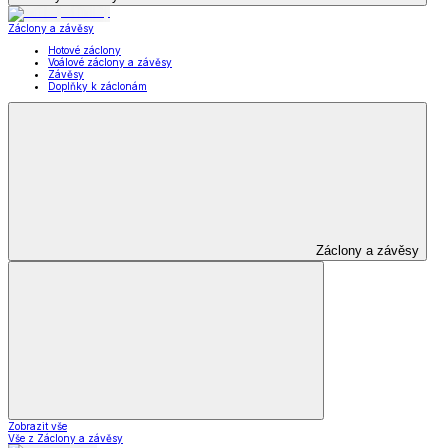
Záclony a závěsy
Hotové záclony
Voálové záclony a závěsy
Závěsy
Doplňky k záclonám
Záclony a závěsy
Zobrazit vše
Vše z Záclony a závěsy