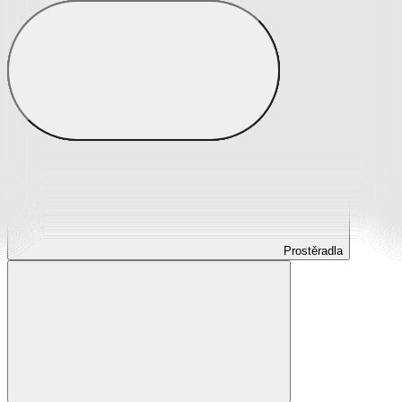
Prostěradla
Prostěradla z mikroplyše
Prostěradla froté
Prostěradla jersey
Prostěradla s elastanem
Prostěradla plátěná
Prostěradla nepropustná
Prostěradla dětská
Prostěradla