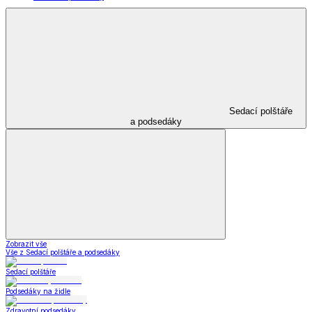
Sedací polštáře
a podsedáky
Zobrazit vše
Vše z Sedací polštáře a podsedáky
Sedací polštáře
Podsedáky na židle
Zdravotní podsedáky