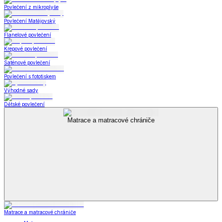
Povlečení z mikroplyše
Povlečení Matějovský
Flanelové povlečení
Krepové povlečení
Saténové povlečení
Povlečení s fototiskem
Výhodné sady
Dětské povlečení
Matrace a matracové chrániče
Matrace a matracové chrániče