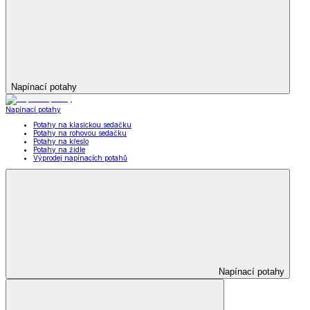
Napínací potahy
Napínací potahy
Potahy na klasickou sedačku
Potahy na rohovou sedačku
Potahy na křeslo
Potahy na židle
Výprodej napínacích potahů
Napínací potahy