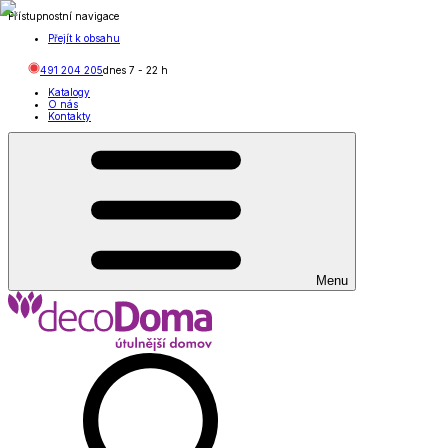
Přístupnostní navigace
Přejít k obsahu
491 204 205
dnes
7
-
22
h
Katalogy
O nás
Kontakty
Menu