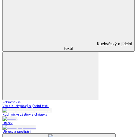
Kuchyňský a jídelní
textil
Zobrazit vše
Vše z Kuchyňský a jídelní textil
Kuchyňské zástěry a chňapky
Utěrky
Ubrusy a prostírání