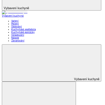
Vybavení kuchyně
Vybavení kuchyně
Vaření
Pečení
Stolování
Kuchyňské spotřebiče
Kuchyňské pomůcky
Skladování
Nápoje
Zavařování
Vybavení kuchyně