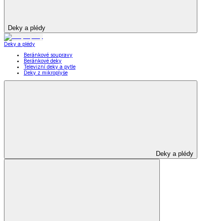
Deky a plédy
Deky a plédy
Beránkové soupravy
Beránkové deky
Televizní deky a pytle
Deky z mikroplyše
Deky a plédy