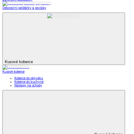
Dekorační polštářky a povlaky
Kusové koberce
Kusové koberce
Koberce do obýváku
Koberce do kuchyně
Nášlapy na schody