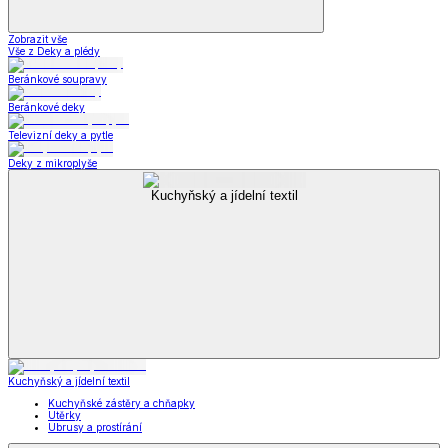
Zobrazit vše
Vše z Deky a plédy
Beránkové soupravy
Beránkové deky
Televizní deky a pytle
Deky z mikroplyše
Kuchyňský a jídelní textil
Kuchyňský a jídelní textil
Kuchyňské zástěry a chňapky
Utěrky
Ubrusy a prostírání