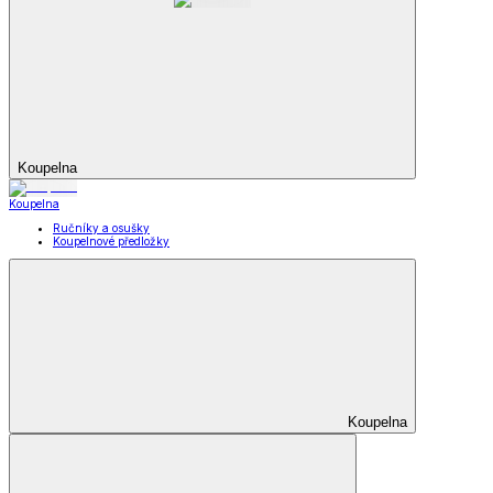
Koupelna
Koupelna
Ručníky a osušky
Koupelnové předložky
Koupelna