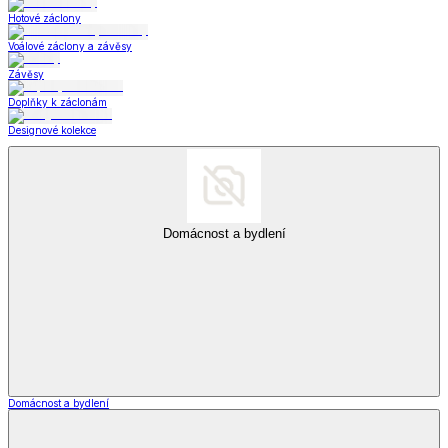
Hotové záclony
Voálové záclony a závěsy
Závěsy
Doplňky k záclonám
Designové kolekce
Domácnost a bydlení
Domácnost a bydlení