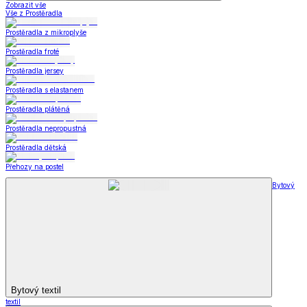
Zobrazit vše
Vše z Prostěradla
Prostěradla z mikroplyše
Prostěradla froté
Prostěradla jersey
Prostěradla s elastanem
Prostěradla plátěná
Prostěradla nepropustná
Prostěradla dětská
Přehozy na postel
Bytový
Bytový textil
textil