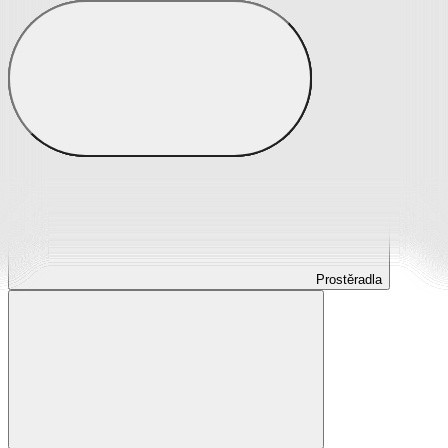
Prostěradla
Prostěradla z mikroplyše
Prostěradla froté
Prostěradla jersey
Prostěradla s elastanem
Prostěradla plátěná
Prostěradla nepropustná
Prostěradla dětská
Prostěradla