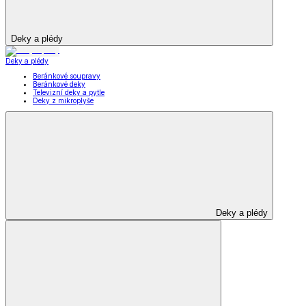
Deky a plédy
Deky a plédy
Beránkové soupravy
Beránkové deky
Televizní deky a pytle
Deky z mikroplyše
Deky a plédy