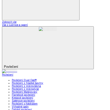
Zobrazit vše
Vše z Ložnice a spaní
Povlečení
Povlečení
Povlečení Dual Feel®
Povlečení z hladké bavlny
Povlečení z mikrovlákna
Povlečení z mikroplyše
Povlečení Matějovský
Flanelové povlečení
Krepové povlečení
Saténové povlečení
Povlečení s fototiskem
Výhodné sady
Dětské povlečení