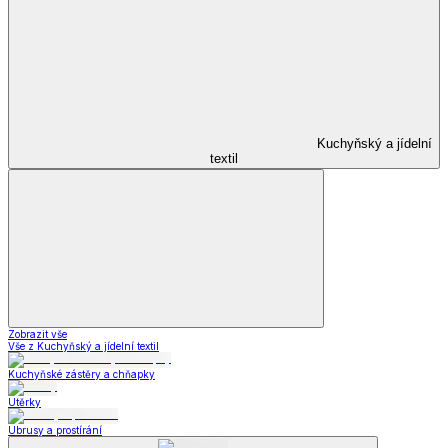
Kuchyňský a jídelní
textil
Zobrazit vše
Vše z Kuchyňský a jídelní textil
Kuchyňské zástěry a chňapky
Utěrky
Ubrusy a prostírání