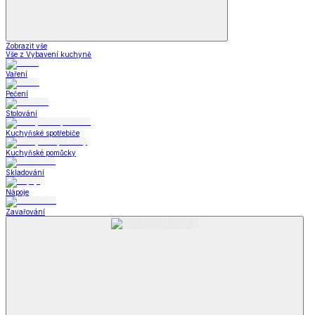
Zobrazit vše
Vše z Vybavení kuchyně
Vaření
Pečení
Stolování
Kuchyňské spotřebiče
Kuchyňské pomůcky
Skladování
Nápoje
Zavařování