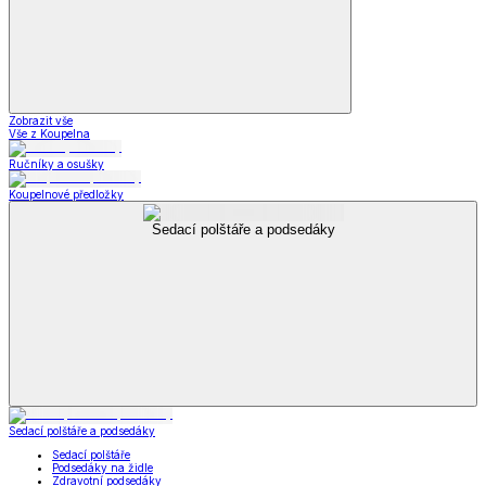
Zobrazit vše
Vše z Koupelna
Ručníky a osušky
Koupelnové předložky
Sedací polštáře a podsedáky
Sedací polštáře a podsedáky
Sedací polštáře
Podsedáky na židle
Zdravotní podsedáky