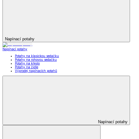
Napínací potahy
Napínací potahy
Potahy na klasickou sedačku
Potahy na rohovou sedačku
Potahy na křeslo
Potahy na židle
Výprodej napínacích potahů
Napínací potahy