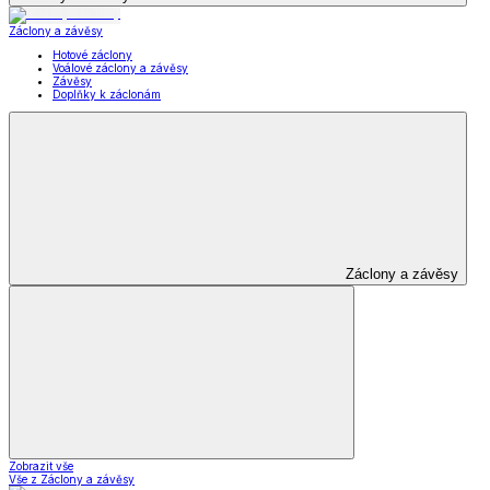
Záclony a závěsy
Hotové záclony
Voálové záclony a závěsy
Závěsy
Doplňky k záclonám
Záclony a závěsy
Zobrazit vše
Vše z Záclony a závěsy