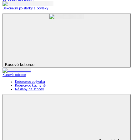
Dekorační polštářky a povlaky
Kusové koberce
Kusové koberce
Koberce do obýváku
Koberce do kuchyně
Nášlapy na schody