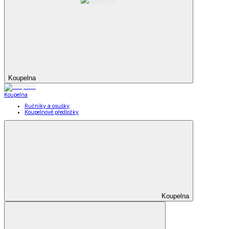
Koupelna
Koupelna
Ručníky a osušky
Koupelnové předložky
Koupelna