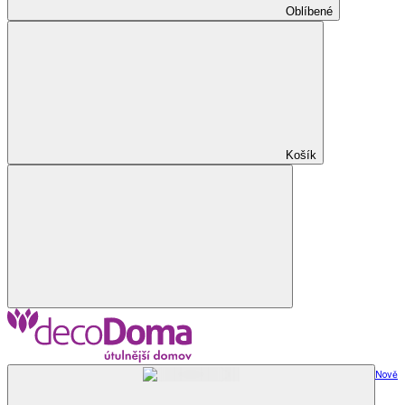
Oblíbené
Košík
Nově