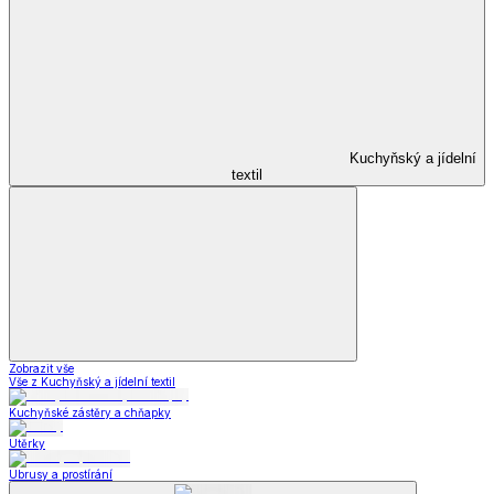
Kuchyňský a jídelní
textil
Zobrazit vše
Vše z Kuchyňský a jídelní textil
Kuchyňské zástěry a chňapky
Utěrky
Ubrusy a prostírání