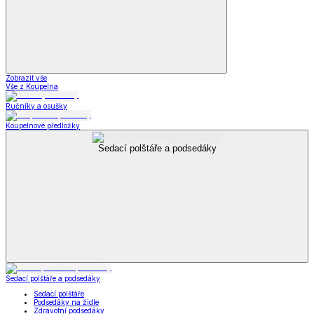
Zobrazit vše
Vše z Koupelna
Ručníky a osušky
Koupelnové předložky
Sedací polštáře a podsedáky
Sedací polštáře a podsedáky
Sedací polštáře
Podsedáky na židle
Zdravotní podsedáky