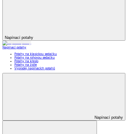
Napínací potahy
Napínací potahy
Potahy na klasickou sedačku
Potahy na rohovou sedačku
Potahy na křeslo
Potahy na židle
Výprodej napínacích potahů
Napínací potahy