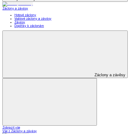
Záclony a závěsy
Hotové záclony
Voálové záclony a závěsy
Závěsy
Doplňky k záclonám
Záclony a závěsy
Zobrazit vše
Vše z Záclony a závěsy