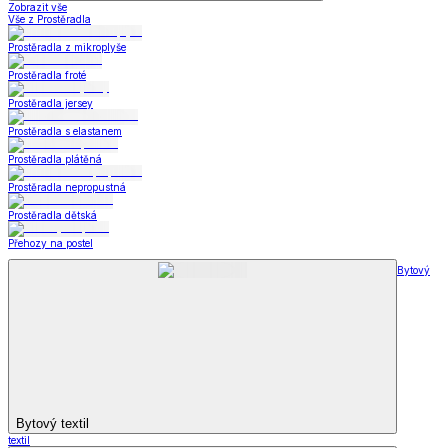
Zobrazit vše
Vše z Prostěradla
Prostěradla z mikroplyše
Prostěradla froté
Prostěradla jersey
Prostěradla s elastanem
Prostěradla plátěná
Prostěradla nepropustná
Prostěradla dětská
Přehozy na postel
Bytový
Bytový textil
textil