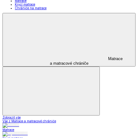
Matrace
Krycí matrace
Chrániče na matrace
Matrace
a matracové chrániče
Zobrazit vše
Vše z Matrace a matracové chrániče
Matrace