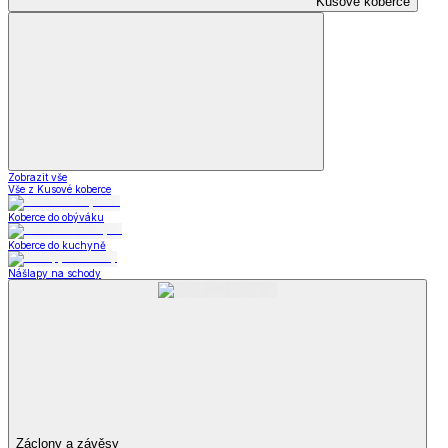
Kusové koberce
Zobrazit vše
Vše z Kusové koberce
Koberce do obýváku
Koberce do kuchyně
Nášlapy na schody
Záclony a závěsy