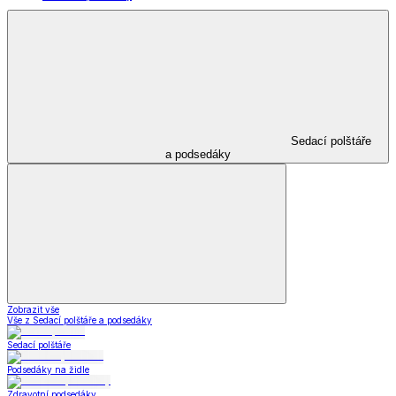
Sedací polštáře
a podsedáky
Zobrazit vše
Vše z Sedací polštáře a podsedáky
Sedací polštáře
Podsedáky na židle
Zdravotní podsedáky