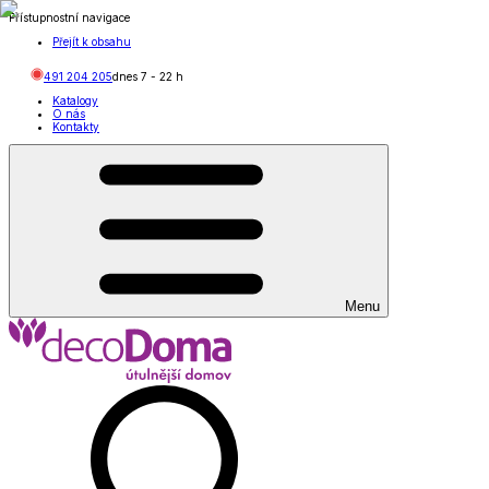
Přístupnostní navigace
Přejít k obsahu
491 204 205
dnes
7
-
22
h
Katalogy
O nás
Kontakty
Menu