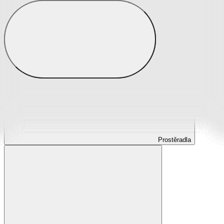
Prostěradla
Prostěradla z mikroplyše
Prostěradla froté
Prostěradla jersey
Prostěradla s elastanem
Prostěradla plátěná
Prostěradla nepropustná
Prostěradla dětská
Prostěradla