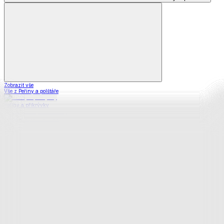
Zobrazit vše
Vše z Peřiny a polštáře
Peřiny a přikrývky
Polštáře a podhlavníky
Soupravy
Prostěradla