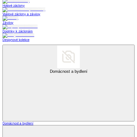
Hotové záclony
Voálové záclony a závěsy
Závěsy
Doplňky k záclonám
Designové kolekce
Domácnost a bydlení
Domácnost a bydlení