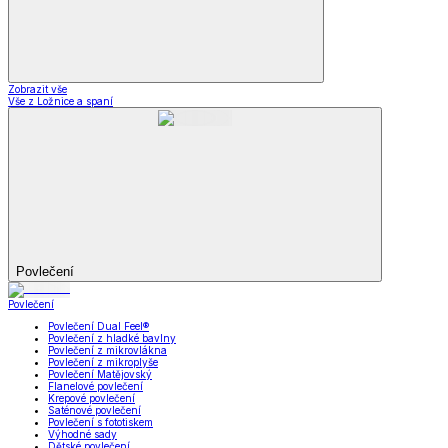
Zobrazit vše
Vše z Ložnice a spaní
Povlečení
Povlečení
Povlečení Dual Feel®
Povlečení z hladké bavlny
Povlečení z mikrovlákna
Povlečení z mikroplyše
Povlečení Matějovský
Flanelové povlečení
Krepové povlečení
Saténové povlečení
Povlečení s fototiskem
Výhodné sady
Dětské povlečení