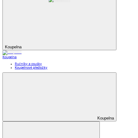
Koupelna
Koupelna
Ručníky a osušky
Koupelnové předložky
Koupelna