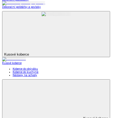
Dekorační polštářky a povlaky
Kusové koberce
Kusové koberce
Koberce do obýváku
Koberce do kuchyně
Nášlapy na schody