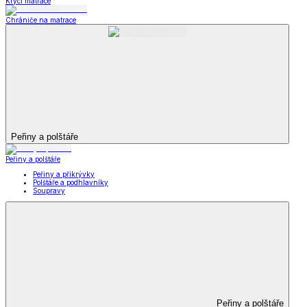
Krycí matrace
Chrániče na matrace
Peřiny a polštáře
Peřiny a polštáře
Peřiny a přikrývky
Polštáře a podhlavníky
Soupravy
Peřiny a polštáře