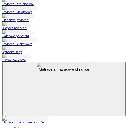
Povlečení z mikroplyše
Povlečení Matějovský
Flanelové povlečení
Krepové povlečení
Saténové povlečení
Povlečení s fototiskem
Výhodné sady
Dětské povlečení
Matrace a matracové chrániče
Matrace a matracové chrániče