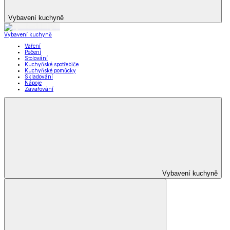
Vybavení kuchyně
Vybavení kuchyně
Vaření
Pečení
Stolování
Kuchyňské spotřebiče
Kuchyňské pomůcky
Skladování
Nápoje
Zavařování
Vybavení kuchyně