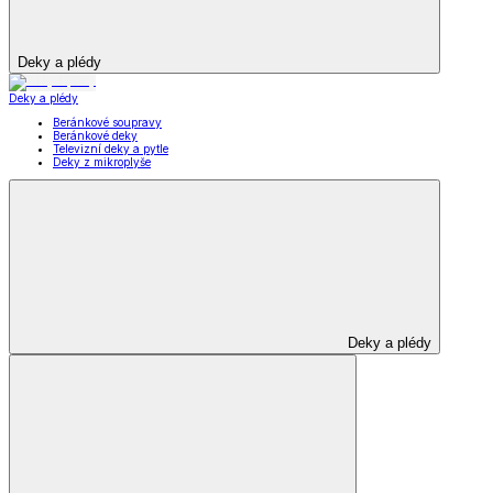
Deky a plédy
Deky a plédy
Beránkové soupravy
Beránkové deky
Televizní deky a pytle
Deky z mikroplyše
Deky a plédy