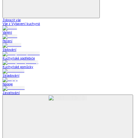
Zobrazit vše
Vše z Vybavení kuchyně
Vaření
Pečení
Stolování
Kuchyňské spotřebiče
Kuchyňské pomůcky
Skladování
Nápoje
Zavařování