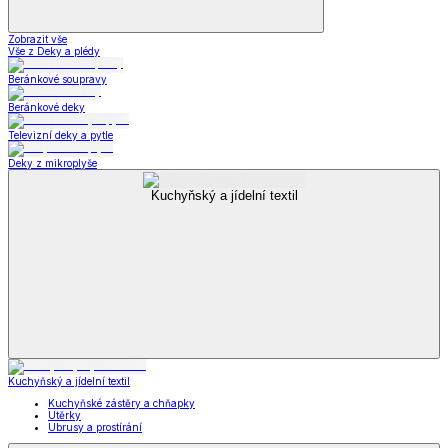
Zobrazit vše
Vše z Deky a plédy
Beránkové soupravy
Beránkové deky
Televizní deky a pytle
Deky z mikroplyše
Kuchyňský a jídelní textil
Kuchyňský a jídelní textil
Kuchyňské zástěry a chňapky
Utěrky
Ubrusy a prostírání