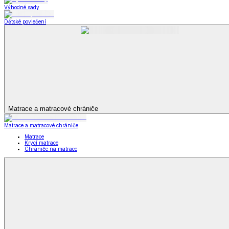
Televizní deky a pytle
Deky z mikroplyše
Deky a plédy
Zobrazit vše
Vše z Deky a plédy
Beránkové soupravy
Beránkové deky
Televizní deky a pytle
Deky z mikroplyše