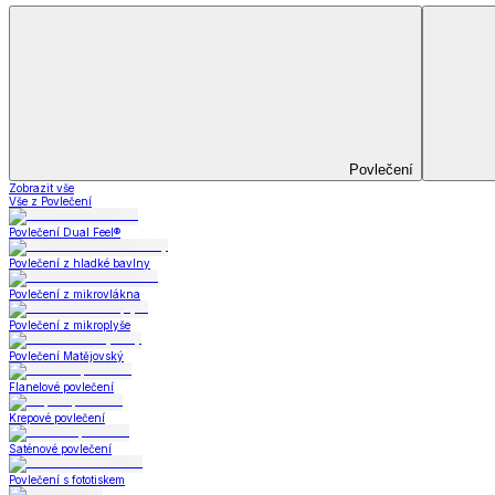
Bytový textil
Bytový textil
Zobrazit vše
Vše z Bytový textil
Deky a plédy
Deky a plédy
Beránkové soupravy
Beránkové deky