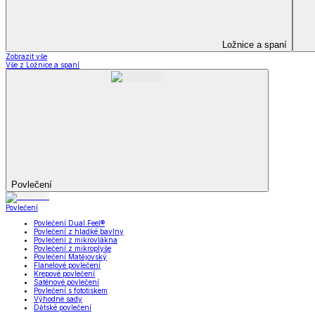
Prostěradla
Zobrazit vše
Vše z Prostěradla
Prostěradla z mikroplyše
Prostěradla froté
Prostěradla jersey
Prostěradla s elastanem
Prostěradla plátěná
Prostěradla nepropustná
Prostěradla dětská
Přehozy na postel
Bytový text