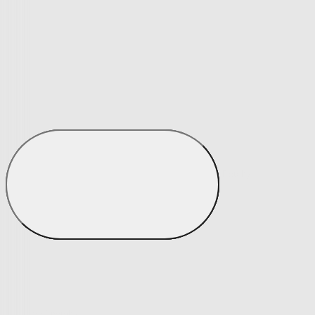
Matrace a matracové chrániče
Matrace a matracové chrániče
Matrace
Krycí matrace
Chrániče na matrace
Matrace a matracové c
Zobrazit vše
Vše z Matrace a matracové chrániče
Matrace
Krycí matrace
Chrániče na matrace