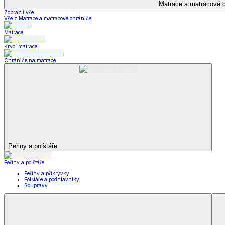
Kuchyňský a jídelní textil
Kuchyňský a jídelní textil
Kuchyňské zástěry a chňapky
Utěrky
Ubrusy a prostírání
Kuchyňský a jídelní tex
Zobrazit vše
Vše z Kuchyňský a jídelní textil
Kuchyňské zástěry a chňapky
Utěrky
Ubrusy a prostírání