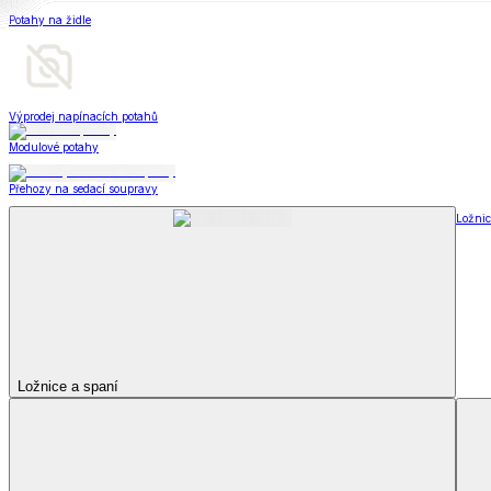
Soupravy
Prostěradla
Prostěradla
Prostěradla z mikroplyše
Prostěradla froté
Prostěradla jersey
Prostěradla s elastanem
Prostěradla plátěná
Prostěradla nepropustná
Prostěradla dětská