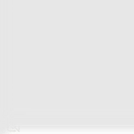
Peřiny a polštáře
Peřiny a polštáře
Peřiny a přikrývky
Polštáře a podhlavníky
Soupravy
Peřiny a polštáře
Zobrazit vše
Vše z Peřiny a polštáře
Peřiny a přikrývky
Polštáře a podhlavníky