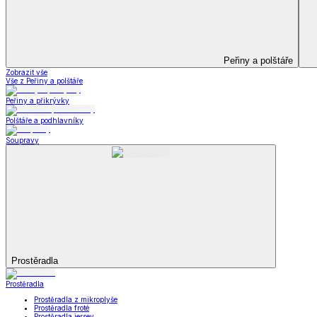
Koupelna
Koupelna
Ručníky a osušky
Koupelnové předložky
Koupelna
Zobrazit vše
Vše z Koupelna
Ručníky a osušky
Koupelnové předložky