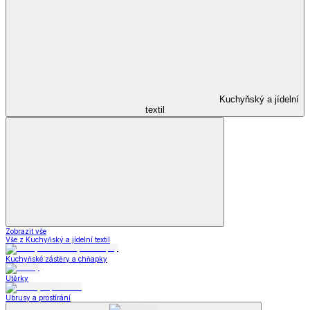
Kuchyňský a jídelní
textil
Zobrazit vše
Vše z Kuchyňský a jídelní textil
Kuchyňské zástěry a chňapky
Utěrky
Ubrusy a prostírání