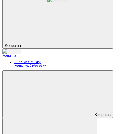
Koupelna
Koupelna
Ručníky a osušky
Koupelnové předložky
Koupelna