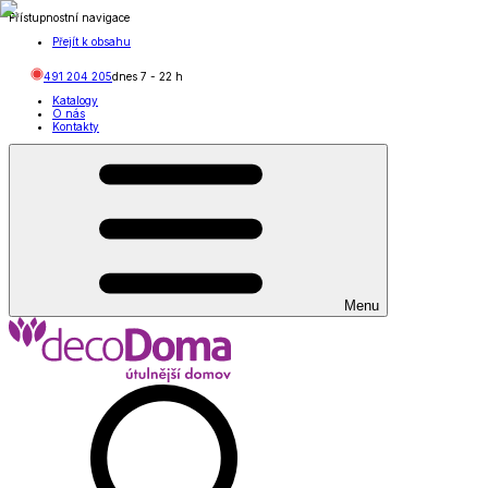
Přístupnostní navigace
Přejít k obsahu
491 204 205
dnes
7
-
22
h
Katalogy
O nás
Kontakty
Menu