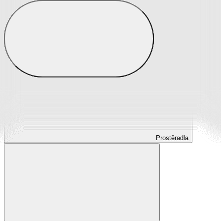
Prostěradla
Prostěradla z mikroplyše
Prostěradla froté
Prostěradla jersey
Prostěradla s elastanem
Prostěradla plátěná
Prostěradla nepropustná
Prostěradla dětská
Prostěradla