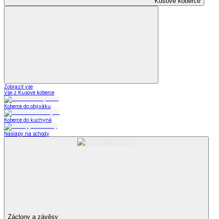
Kusové koberce
Zobrazit vše
Vše z Kusové koberce
Koberce do obýváku
Koberce do kuchyně
Nášlapy na schody
Záclony a závěsy