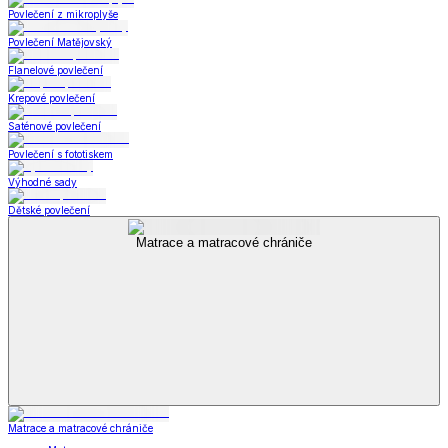
Povlečení z mikroplyše
Povlečení Matějovský
Flanelové povlečení
Krepové povlečení
Saténové povlečení
Povlečení s fototiskem
Výhodné sady
Dětské povlečení
Matrace a matracové chrániče
Matrace a matracové chrániče