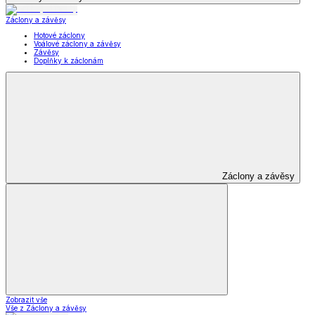
Záclony a závěsy
Hotové záclony
Voálové záclony a závěsy
Závěsy
Doplňky k záclonám
Záclony a závěsy
Zobrazit vše
Vše z Záclony a závěsy