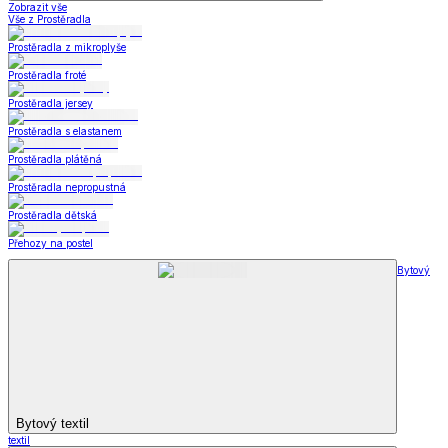
Zobrazit vše
Vše z Prostěradla
Prostěradla z mikroplyše
Prostěradla froté
Prostěradla jersey
Prostěradla s elastanem
Prostěradla plátěná
Prostěradla nepropustná
Prostěradla dětská
Přehozy na postel
Bytový
Bytový textil
textil