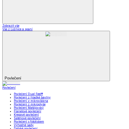
Zobrazit vše
Vše z Ložnice a spaní
Povlečení
Povlečení
Povlečení Dual Feel®
Povlečení z hladké bavlny
Povlečení z mikrovlákna
Povlečení z mikroplyše
Povlečení Matějovský
Flanelové povlečení
Krepové povlečení
Saténové povlečení
Povlečení s fototiskem
Výhodné sady
Dětské povlečení