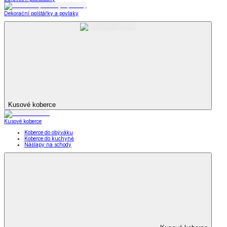
Dekorační polštářky a povlaky
Kusové koberce
Kusové koberce
Koberce do obýváku
Koberce do kuchyně
Nášlapy na schody