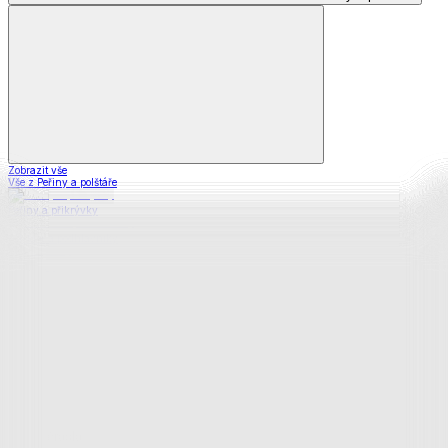
Zobrazit vše
Vše z Peřiny a polštáře
Peřiny a přikrývky
Polštáře a podhlavníky
Soupravy
Prostěradla