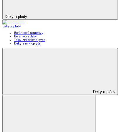
Deky a plédy
Deky a plédy
Beránkové soupravy
Beránkové deky
Televizní deky a pytle
Deky z mikroplyše
Deky a plédy