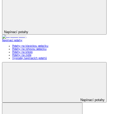
Napínací potahy
Napínací potahy
Potahy na klasickou sedačku
Potahy na rohovou sedačku
Potahy na křeslo
Potahy na židle
Výprodej napínacích potahů
Napínací potahy