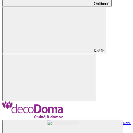
Oblíbené
Košík
Nově