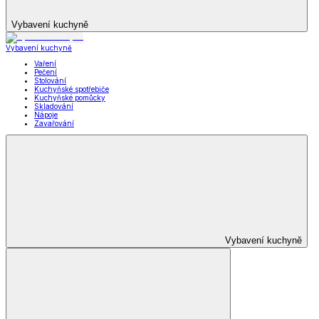
Vybavení kuchyně
Vybavení kuchyně
Vaření
Pečení
Stolování
Kuchyňské spotřebiče
Kuchyňské pomůcky
Skladování
Nápoje
Zavařování
Vybavení kuchyně