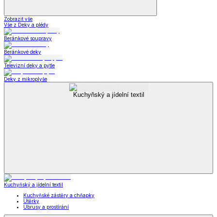
Zobrazit vše
Vše z Deky a plédy
Beránkové soupravy
Beránkové deky
Televizní deky a pytle
Deky z mikroplyše
Kuchyňský a jídelní textil
Kuchyňský a jídelní textil
Kuchyňské zástěry a chňapky
Utěrky
Ubrusy a prostírání