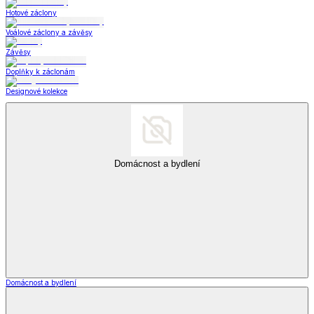
Hotové záclony
Voálové záclony a závěsy
Závěsy
Doplňky k záclonám
Designové kolekce
Domácnost a bydlení
Domácnost a bydlení