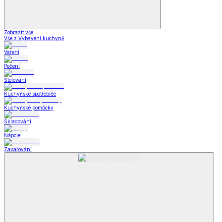
Zobrazit vše
Vše z Vybavení kuchyně
Vaření
Pečení
Stolování
Kuchyňské spotřebiče
Kuchyňské pomůcky
Skladování
Nápoje
Zavařování