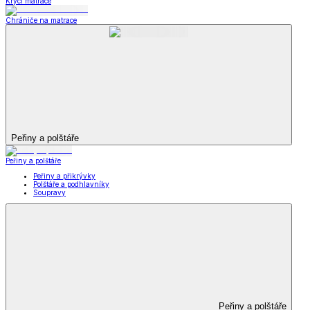
Krycí matrace
Chrániče na matrace
Peřiny a polštáře
Peřiny a polštáře
Peřiny a přikrývky
Polštáře a podhlavníky
Soupravy
Peřiny a polštáře