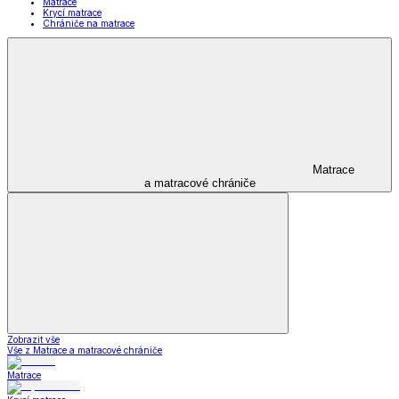
Matrace
Krycí matrace
Chrániče na matrace
Matrace
a matracové chrániče
Zobrazit vše
Vše z Matrace a matracové chrániče
Matrace