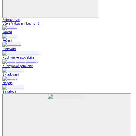
Zobrazit vše
Vše z Vybavení kuchyně
Vaření
Pečení
Stolování
Kuchyňské spotřebiče
Kuchyňské pomůcky
Skladování
Nápoje
Zavařování