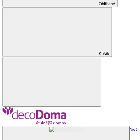
Oblíbené
Košík
Nově