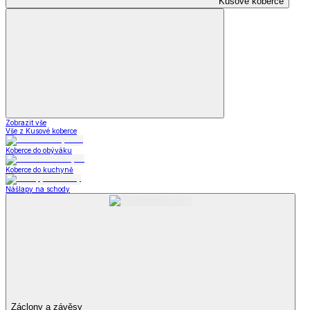
Kusové koberce
Zobrazit vše
Vše z Kusové koberce
Koberce do obýváku
Koberce do kuchyně
Nášlapy na schody
Záclony a závěsy