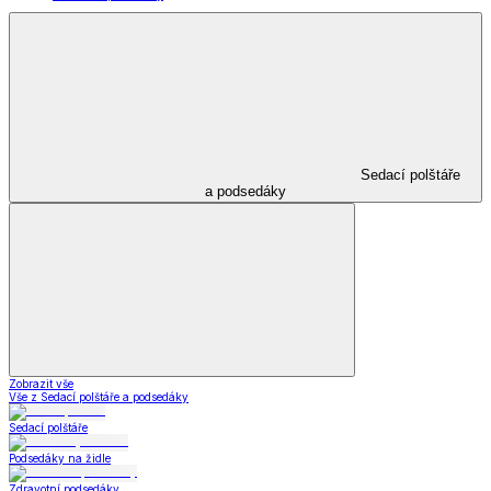
Sedací polštáře
a podsedáky
Zobrazit vše
Vše z Sedací polštáře a podsedáky
Sedací polštáře
Podsedáky na židle
Zdravotní podsedáky