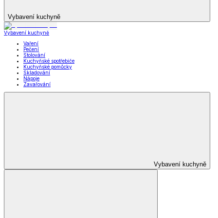
Vybavení kuchyně
Vybavení kuchyně
Vaření
Pečení
Stolování
Kuchyňské spotřebiče
Kuchyňské pomůcky
Skladování
Nápoje
Zavařování
Vybavení kuchyně