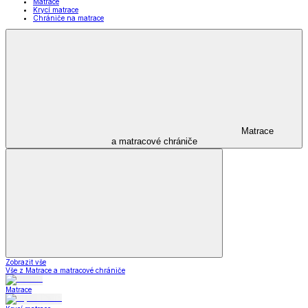
Matrace
Krycí matrace
Chrániče na matrace
Matrace
a matracové chrániče
Zobrazit vše
Vše z Matrace a matracové chrániče
Matrace