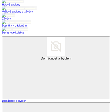
Hotové záclony
Voálové záclony a závěsy
Závěsy
Doplňky k záclonám
Designové kolekce
Domácnost a bydlení
Domácnost a bydlení