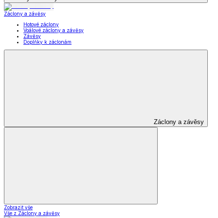
Záclony a závěsy
Hotové záclony
Voálové záclony a závěsy
Závěsy
Doplňky k záclonám
Záclony a závěsy
Zobrazit vše
Vše z Záclony a závěsy