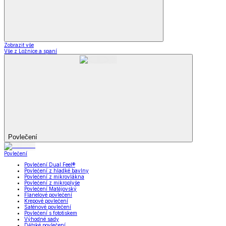
Zobrazit vše
Vše z Ložnice a spaní
Povlečení
Povlečení
Povlečení Dual Feel®
Povlečení z hladké bavlny
Povlečení z mikrovlákna
Povlečení z mikroplyše
Povlečení Matějovský
Flanelové povlečení
Krepové povlečení
Saténové povlečení
Povlečení s fototiskem
Výhodné sady
Dětské povlečení