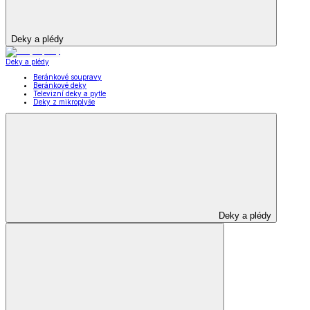
Deky a plédy
Deky a plédy
Beránkové soupravy
Beránkové deky
Televizní deky a pytle
Deky z mikroplyše
Deky a plédy