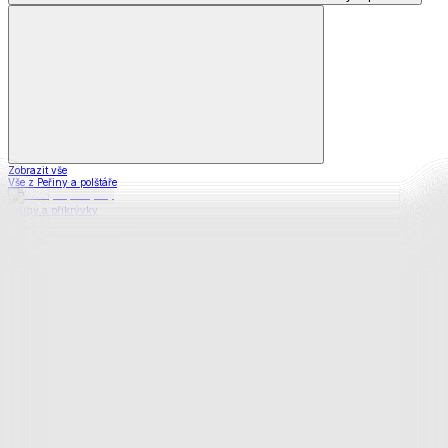
Zobrazit vše
Vše z Peřiny a polštáře
Peřiny a přikrývky
Polštáře a podhlavníky
Soupravy
Prostěradla