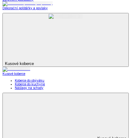
Dekorační polštářky a povlaky
Kusové koberce
Kusové koberce
Koberce do obýváku
Koberce do kuchyně
Nášlapy na schody