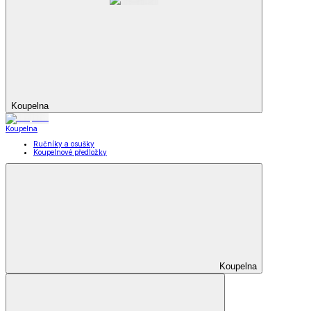
Koupelna
Koupelna
Ručníky a osušky
Koupelnové předložky
Koupelna