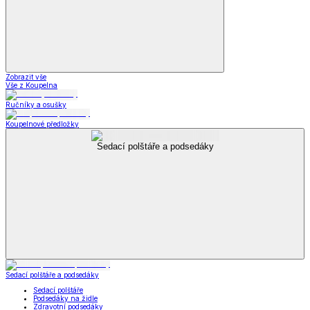
Zobrazit vše
Vše z Koupelna
Ručníky a osušky
Koupelnové předložky
Sedací polštáře a podsedáky
Sedací polštáře a podsedáky
Sedací polštáře
Podsedáky na židle
Zdravotní podsedáky