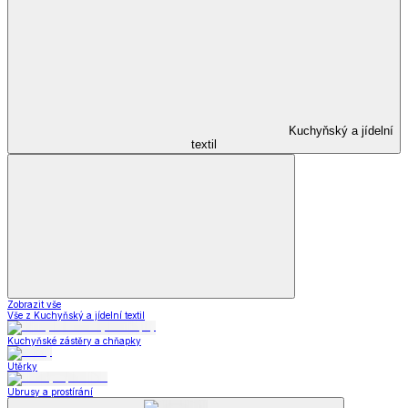
Kuchyňský a jídelní
textil
Zobrazit vše
Vše z Kuchyňský a jídelní textil
Kuchyňské zástěry a chňapky
Utěrky
Ubrusy a prostírání