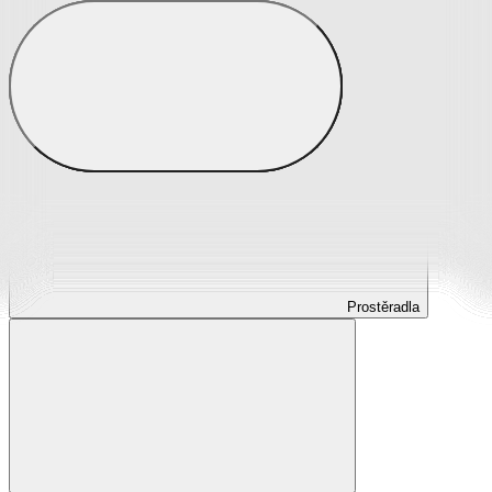
Prostěradla
Prostěradla z mikroplyše
Prostěradla froté
Prostěradla jersey
Prostěradla s elastanem
Prostěradla plátěná
Prostěradla nepropustná
Prostěradla dětská
Prostěradla