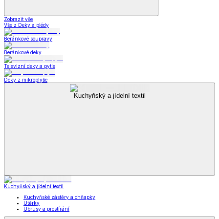
Zobrazit vše
Vše z Deky a plédy
Beránkové soupravy
Beránkové deky
Televizní deky a pytle
Deky z mikroplyše
Kuchyňský a jídelní textil
Kuchyňský a jídelní textil
Kuchyňské zástěry a chňapky
Utěrky
Ubrusy a prostírání