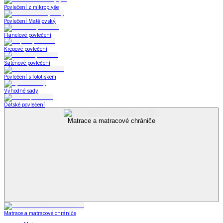
Povlečení z mikroplyše
Povlečení Matějovský
Flanelové povlečení
Krepové povlečení
Saténové povlečení
Povlečení s fototiskem
Výhodné sady
Dětské povlečení
Matrace a matracové chrániče
Matrace a matracové chrániče