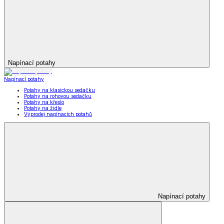
Napínací potahy
Napínací potahy
Potahy na klasickou sedačku
Potahy na rohovou sedačku
Potahy na křeslo
Potahy na židle
Výprodej napínacích potahů
Napínací potahy