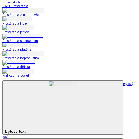
Zobrazit vše
Vše z Prostěradla
Prostěradla z mikroplyše
Prostěradla froté
Prostěradla jersey
Prostěradla s elastanem
Prostěradla plátěná
Prostěradla nepropustná
Prostěradla dětská
Přehozy na postel
Bytový
Bytový textil
textil