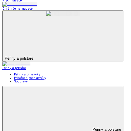
Krycí matrace
Chrániče na matrace
Peřiny a polštáře
Peřiny a polštáře
Peřiny a přikrývky
Polštáře a podhlavníky
Soupravy
Peřiny a polštáře