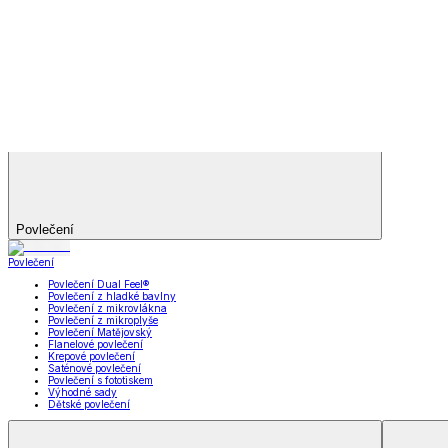
Televizní deky a pytle
Deky z mikroplyše
Deky a plédy
Zobrazit vše
Vše z Deky a plédy
Beránkové soupravy
Beránkové deky
Televizní deky a pytle
Deky z mikroplyše