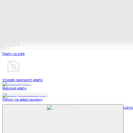
Televizní deky a pytle
Deky z mikroplyše
Deky a plédy
Zobrazit vše
Vše z Deky a plédy
Beránkové soupravy
Beránkové deky
Televizní deky a pytle
Deky z mikroplyše