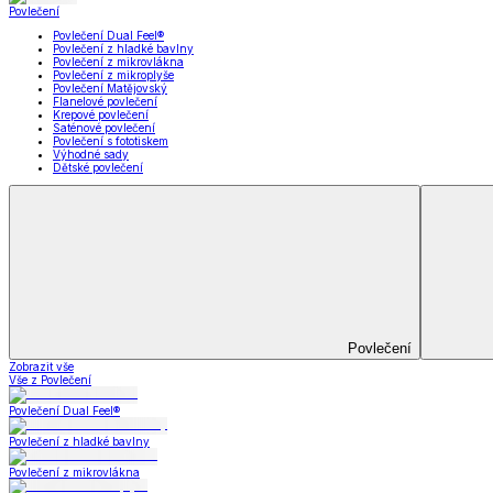
Koupelna
Koupelna
Ručníky a osušky
Koupelnové předložky
Koupelna
Zobrazit vše
Vše z Koupelna
Ručníky a osušky
Koupelnové předložky