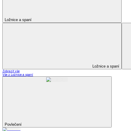
Kuchyňský a jídelní textil
Kuchyňský a jídelní textil
Kuchyňské zástěry a chňapky
Utěrky
Ubrusy a prostírání
Kuchyňský a jídelní tex
Zobrazit vše
Vše z Kuchyňský a jídelní textil
Kuchyňské zástěry a chňapky
Utěrky
Ubrusy a prostírání