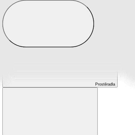
Prostěradla
Prostěradla z mikroplyše
Prostěradla froté
Prostěradla jersey
Prostěradla s elastanem
Prostěradla plátěná
Prostěradla nepropustná
Prostěradla dětská
Prostěradla