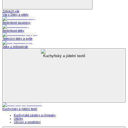
Zobrazit vše
Vše z Deky a plédy
Beránkové soupravy
Beránkové deky
Televizní deky a pytle
Deky z mikroplyše
Kuchyňský a jídelní textil
Kuchyňský a jídelní textil
Kuchyňské zástěry a chňapky
Utěrky
Ubrusy a prostírání