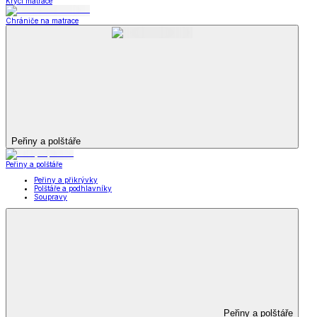
Krycí matrace
Chrániče na matrace
Peřiny a polštáře
Peřiny a polštáře
Peřiny a přikrývky
Polštáře a podhlavníky
Soupravy
Peřiny a polštáře