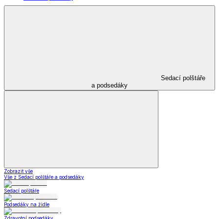
Sedací polštáře
a podsedáky
Zobrazit vše
Vše z Sedací polštáře a podsedáky
Sedací polštáře
Podsedáky na židle
Zdravotní podsedáky