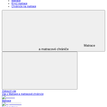
Matrace
Krycí matrace
Chrániče na matrace
Matrace
a matracové chrániče
Zobrazit vše
Vše z Matrace a matracové chrániče
Matrace