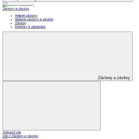
Záclony a závěsy
Hotové záclony
Voálové záclony a závěsy
Závěsy
Doplňky k záclonám
Záclony a závěsy
Zobrazit vše
Vše z Záclony a závěsy