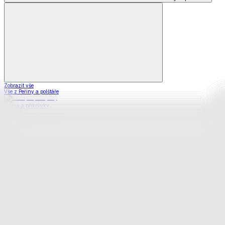
Zobrazit vše
Vše z Peřiny a polštáře
Peřiny a přikrývky
Polštáře a podhlavníky
Soupravy
Prostěradla