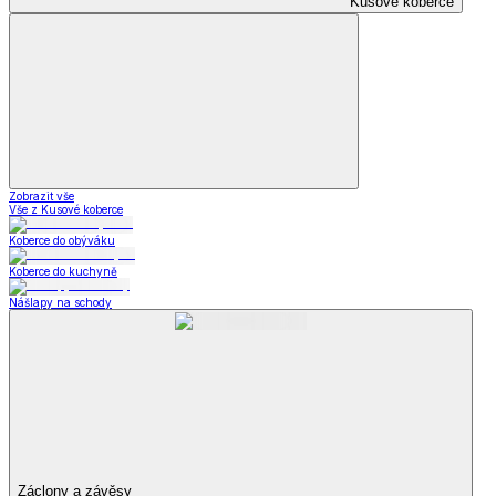
Kusové koberce
Zobrazit vše
Vše z Kusové koberce
Koberce do obýváku
Koberce do kuchyně
Nášlapy na schody
Záclony a závěsy