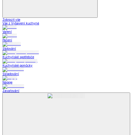
Zobrazit vše
Vše z Vybavení kuchyně
Vaření
Pečení
Stolování
Kuchyňské spotřebiče
Kuchyňské pomůcky
Skladování
Nápoje
Zavařování