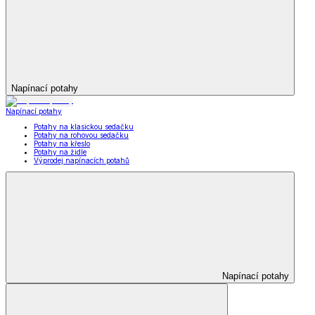
Napínací potahy
Napínací potahy
Potahy na klasickou sedačku
Potahy na rohovou sedačku
Potahy na křeslo
Potahy na židle
Výprodej napínacích potahů
Napínací potahy