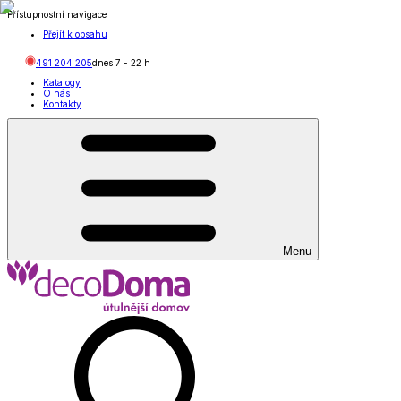
Přístupnostní navigace
Přejít k obsahu
491 204 205
dnes
7
-
22
h
Katalogy
O nás
Kontakty
Menu