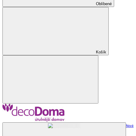
Oblíbené
Košík
Nově