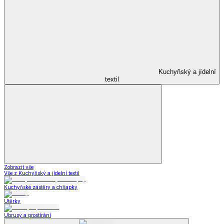
Kuchyňský a jídelní
textil
Zobrazit vše
Vše z Kuchyňský a jídelní textil
Kuchyňské zástěry a chňapky
Utěrky
Ubrusy a prostírání