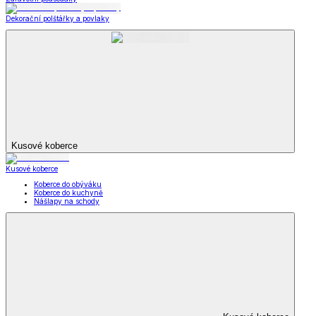
Dekorační polštářky a povlaky
Kusové koberce
Kusové koberce
Koberce do obýváku
Koberce do kuchyně
Nášlapy na schody