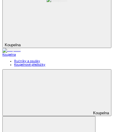
Koupelna
Koupelna
Ručníky a osušky
Koupelnové předložky
Koupelna