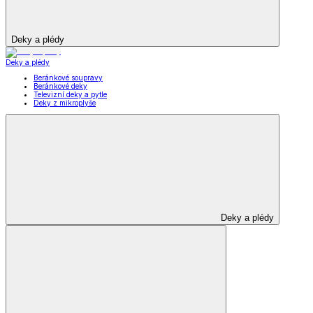
Deky a plédy
Deky a plédy
Beránkové soupravy
Beránkové deky
Televizní deky a pytle
Deky z mikroplyše
Deky a plédy