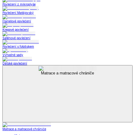
Povlečení z mikroplyše
Povlečení Matějovský
Flanelové povlečení
Krepové povlečení
Saténové povlečení
Povlečení s fototiskem
Výhodné sady
Dětské povlečení
Matrace a matracové chrániče
Matrace a matracové chrániče