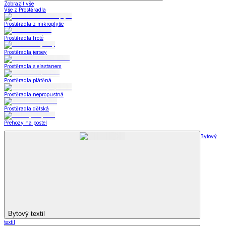
Zobrazit vše
Vše z Prostěradla
Prostěradla z mikroplyše
Prostěradla froté
Prostěradla jersey
Prostěradla s elastanem
Prostěradla plátěná
Prostěradla nepropustná
Prostěradla dětská
Přehozy na postel
Bytový
Bytový textil
textil