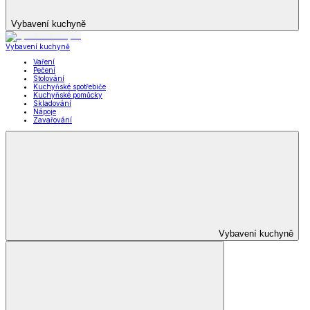
Vybavení kuchyně
Vybavení kuchyně
Vaření
Pečení
Stolování
Kuchyňské spotřebiče
Kuchyňské pomůcky
Skladování
Nápoje
Zavařování
Vybavení kuchyně