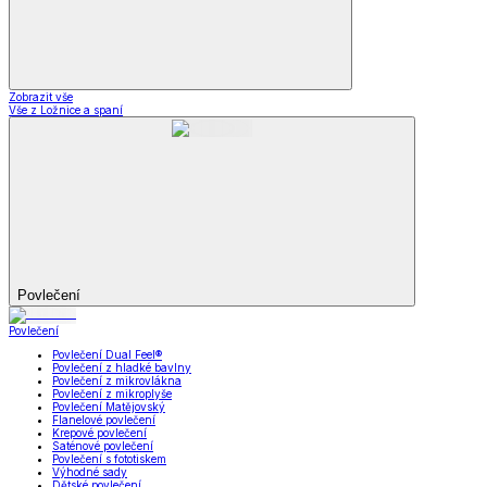
Zobrazit vše
Vše z Ložnice a spaní
Povlečení
Povlečení
Povlečení Dual Feel®
Povlečení z hladké bavlny
Povlečení z mikrovlákna
Povlečení z mikroplyše
Povlečení Matějovský
Flanelové povlečení
Krepové povlečení
Saténové povlečení
Povlečení s fototiskem
Výhodné sady
Dětské povlečení